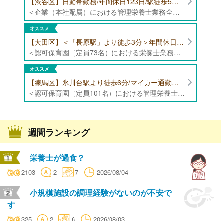
【渋谷区】日勤帯勤務/年間休日123日/駅徒歩5分/企業（本社配属）にて管理栄養士募集！
＜企業（本社配属）における管理栄養士業務全般＞ ・本社および在宅（週1日程度）で、運営・受託する保育園（約50箇所）の管理栄養士・マネジメント業務全般 ・調理指導、育成 ・調理代行※欠員時 ・衛生管理 ・献立作成 ・食材発注 ・園長、調理スタッフとの給食会議 ・クライアント企業との給食会議（食育等の企画提案） ・採用業務（面接・施設見学同行）など ・担当保育園の定期巡回（直行やオンライン対応あり） ※23区内の認可保育園や、事業所内保育園（市川市、古河市、厚木市・追浜等）
オススメ
【大田区】＜「長原駅」より徒歩3分＞年間休日120日以上/最大10連休取得可能/日勤帯勤務のみ 認可保育園（定員73名）にて、栄養士の募集！
＜認可保育園（定員73名）における栄養士業務全般＞ ・調理（朝おやつ・給食・おやつ・補食） ・盛付け、片づけ ・食育、保育室への給食ラウンド、事務業務 ・調理室のお掃除、備蓄の確認、発注など ※定員:73名(0歳児6名、1歳歳児10名、2歳児12名、3歳-5歳児各15名)
オススメ
【練馬区】氷川台駅より徒歩6分/マイカー通勤可能/年間休日120日/賞与高水準 認可保育園（定員101名）にて管理栄養士・栄養士・調理師募集！
＜認可保育園（定員101名）における管理栄養士・栄養士・調理師業務全般＞ ・調理業務全般 ・離乳食、アレルギー除去食対応 ・食育活動
週間ランキング
栄養士が過食？
2103
2
7
2026/08/04
小規模施設の調理経験がないのが不安で
す
325
2
6
2026/08/03