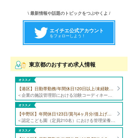
\ 最新情報や話題のトピックをつぶやくよ /
エイチエ公式アカウント
をフォローしよう！
東京都のおすすめ求人情報
オススメ
【港区】日勤帯勤務/年間休日120日以上/未経験者歓迎/健康食品の臨床試験に携わる管理栄養士・栄養士の治験コーディネーター募集！
＜企業の施設管理部における治験コーディネーター業務全般＞ ・健康食品の臨床試験に伴う指導 ・スケジュール調整等の被験者管理 ・データ収集、書類作成 ・医療機関にて被験者への説明や誘導 ・栄養指導、栄養計算
オススメ
【中野区】年間休日123日/賞与4ヶ月分/借上げ住宅制度あり 認定こども園（定員210名）にて管理栄養士・栄養士募集！
＜認定こども園（定員210名）における管理栄養士・栄養士業務全般＞ ・管理栄養士、栄養士業務全般
オススメ