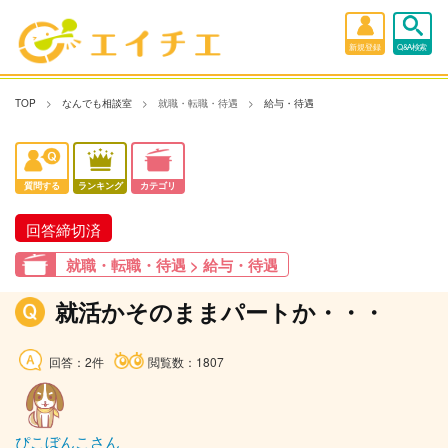
新規登録
Q&A検索
TOP
なんでも相談室
就職・転職・待遇
給与・待遇
質問する
ランキング
カテゴリ
回答締切済
就職・転職・待遇 > 給与・待遇
就活かそのままパートか・・・
回答：2件
閲覧数：1807
ぴこぼんこさん