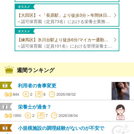
オススメ
【大田区】＜「長原駅」より徒歩3分＞年間休日120日以上/最大10連休取得可能/日勤帯勤務のみ 認可保育園（定員73名）にて、栄養士の募集！
＜認可保育園（定員73名）における栄養士業務全般＞ ・調理（朝おやつ・給食・おやつ・補食） ・盛付け、片づけ ・食育、保育室への給食ラウンド、事務業務 ・調理室のお掃除、備蓄の確認、発注など ※定員:73名(0歳児6名、1歳歳児10名、2歳児12名、3歳-5歳児各15名)
オススメ
【練馬区】氷川台駅より徒歩6分/マイカー通勤可能/年間休日120日/賞与高水準 認可保育園（定員101名）にて管理栄養士・栄養士・調理師募集！
＜認可保育園（定員101名）における管理栄養士・栄養士・調理師業務全般＞ ・調理業務全般 ・離乳食、アレルギー除去食対応 ・食育活動
週間ランキング
利用者の食事変更
844
2
8
2026/08/02
栄養士が過食？
1950
2
7
2026/08/04
小規模施設の調理経験がないのが不安で