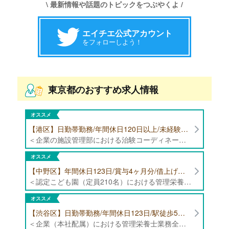
\ 最新情報や話題のトピックをつぶやくよ /
エイチエ公式アカウント
をフォローしよう！
東京都のおすすめ求人情報
オススメ
【港区】日勤帯勤務/年間休日120日以上/未経験者歓迎/健康食品の臨床試験に携わる管理栄養士・栄養士の治験コーディネーター募集！
＜企業の施設管理部における治験コーディネーター業務全般＞ ・健康食品の臨床試験に伴う指導 ・スケジュール調整等の被験者管理 ・データ収集、書類作成 ・医療機関にて被験者への説明や誘導 ・栄養指導、栄養計算
オススメ
【中野区】年間休日123日/賞与4ヶ月分/借上げ住宅制度あり 認定こども園（定員210名）にて管理栄養士・栄養士募集！
＜認定こども園（定員210名）における管理栄養士・栄養士業務全般＞ ・管理栄養士、栄養士業務全般
オススメ
【渋谷区】日勤帯勤務/年間休日123日/駅徒歩5分/企業（本社配属）にて管理栄養士募集！
＜企業（本社配属）における管理栄養士業務全般＞ ・本社および在宅（週1日程度）で、運営・受託する保育園（約50箇所）の管理栄養士・マネジメント業務全般 ・調理指導、育成 ・調理代行※欠員時 ・衛生管理 ・献立作成 ・食材発注 ・園長、調理スタッフとの給食会議 ・クライアント企業との給食会議（食育等の企画提案） ・採用業務（面接・施設見学同行）など ・担当保育園の定期巡回（直行やオンライン対応あり） ※23区内の認可保育園や、事業所内保育園（市川市、古河市、厚木市・追浜等）