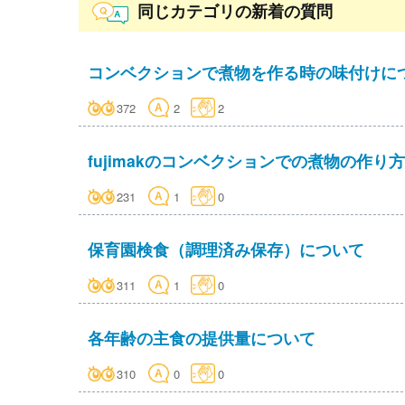
同じカテゴリの新着の質問
コンベクションで煮物を作る時の味付けに
372
2
2
fujimakのコンベクションでの煮物の作
231
1
0
保育園検食（調理済み保存）について
311
1
0
各年齢の主食の提供量について
310
0
0