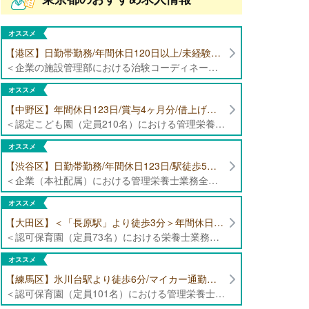
オススメ
【港区】日勤帯勤務/年間休日120日以上/未経験者歓迎/健康食品の臨床試験に携わる管理栄養士・栄養士の治験コーディネーター募集！
＜企業の施設管理部における治験コーディネーター業務全般＞ ・健康食品の臨床試験に伴う指導 ・スケジュール調整等の被験者管理 ・データ収集、書類作成 ・医療機関にて被験者への説明や誘導 ・栄養指導、栄養計算
オススメ
【中野区】年間休日123日/賞与4ヶ月分/借上げ住宅制度あり 認定こども園（定員210名）にて管理栄養士・栄養士募集！
＜認定こども園（定員210名）における管理栄養士・栄養士業務全般＞ ・管理栄養士、栄養士業務全般
オススメ
【渋谷区】日勤帯勤務/年間休日123日/駅徒歩5分/企業（本社配属）にて管理栄養士募集！
＜企業（本社配属）における管理栄養士業務全般＞ ・本社および在宅（週1日程度）で、運営・受託する保育園（約50箇所）の管理栄養士・マネジメント業務全般 ・調理指導、育成 ・調理代行※欠員時 ・衛生管理 ・献立作成 ・食材発注 ・園長、調理スタッフとの給食会議 ・クライアント企業との給食会議（食育等の企画提案） ・採用業務（面接・施設見学同行）など ・担当保育園の定期巡回（直行やオンライン対応あり） ※23区内の認可保育園や、事業所内保育園（市川市、古河市、厚木市・追浜等）
オススメ
【大田区】＜「長原駅」より徒歩3分＞年間休日120日以上/最大10連休取得可能/日勤帯勤務のみ 認可保育園（定員73名）にて、栄養士の募集！
＜認可保育園（定員73名）における栄養士業務全般＞ ・調理（朝おやつ・給食・おやつ・補食） ・盛付け、片づけ ・食育、保育室への給食ラウンド、事務業務 ・調理室のお掃除、備蓄の確認、発注など ※定員:73名(0歳児6名、1歳歳児10名、2歳児12名、3歳-5歳児各15名)
オススメ
【練馬区】氷川台駅より徒歩6分/マイカー通勤可能/年間休日120日/賞与高水準 認可保育園（定員101名）にて管理栄養士・栄養士・調理師募集！
＜認可保育園（定員101名）における管理栄養士・栄養士・調理師業務全般＞ ・調理業務全般 ・離乳食、アレルギー除去食対応 ・食育活動