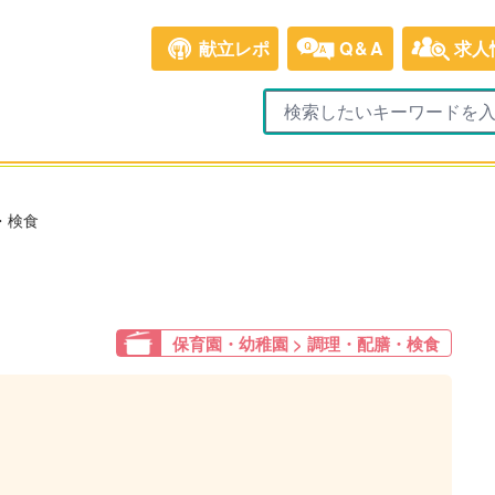
献立レポ
Q&A
求人
・検食
保育園・幼稚園 > 調理・配膳・検食