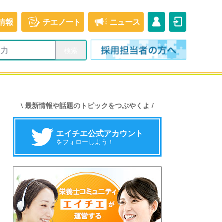
情報
チエ
ノート
ニュース
\ 最新情報や話題のトピックをつぶやくよ /
エイチエ公式アカウント
をフォローしよう！