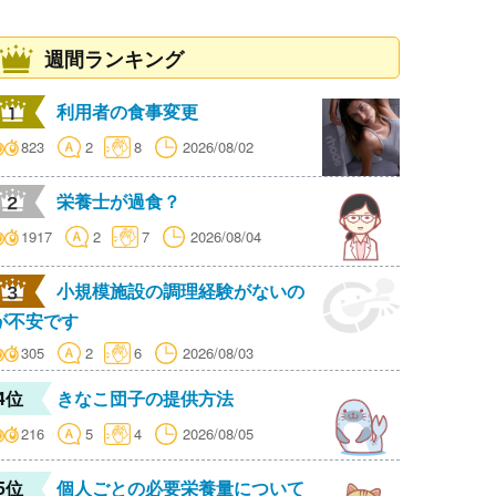
週間ランキング
利用者の食事変更
823
2
8
2026/08/02
栄養士が過食？
1917
2
7
2026/08/04
小規模施設の調理経験がないの
が不安です
305
2
6
2026/08/03
4位
きなこ団子の提供方法
216
5
4
2026/08/05
5位
個人ごとの必要栄養量について