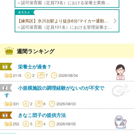
＜認可保育園（定員73名）における栄養士業務全般＞ ・調理（朝おやつ・給食・おやつ・補食） ・盛付け、片づけ ・食育、保育室への給食ラウンド、事務業務 ・調理室のお掃除、備蓄の確認、発注など ※定員:73名(0歳児6名、1歳歳児10名、2歳児12名、3歳-5歳児各15名)
オススメ
【練馬区】氷川台駅より徒歩6分/マイカー通勤可能/年間休日120日/賞与高水準 認可保育園（定員101名）にて管理栄養士・栄養士・調理師募集！
＜認可保育園（定員101名）における管理栄養士・栄養士・調理師業務全般＞ ・調理業務全般 ・離乳食、アレルギー除去食対応 ・食育活動
週間ランキング
栄養士が過食？
2118
2
7
2026/08/04
小規模施設の調理経験がないのが不安で
す
331
2
6
2026/08/03
きなこ団子の提供方法
252
5
4
2026/08/05