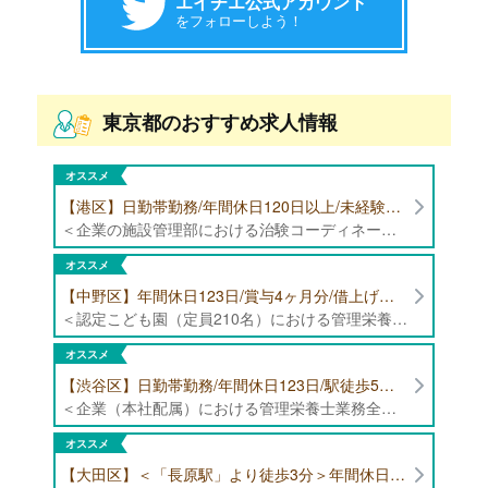
エイチエ公式アカウント
をフォローしよう！
東京都のおすすめ求人情報
オススメ
【港区】日勤帯勤務/年間休日120日以上/未経験者歓迎/健康食品の臨床試験に携わる管理栄養士・栄養士の治験コーディネーター募集！
＜企業の施設管理部における治験コーディネーター業務全般＞ ・健康食品の臨床試験に伴う指導 ・スケジュール調整等の被験者管理 ・データ収集、書類作成 ・医療機関にて被験者への説明や誘導 ・栄養指導、栄養計算
オススメ
【中野区】年間休日123日/賞与4ヶ月分/借上げ住宅制度あり 認定こども園（定員210名）にて管理栄養士・栄養士募集！
＜認定こども園（定員210名）における管理栄養士・栄養士業務全般＞ ・管理栄養士、栄養士業務全般
オススメ
【渋谷区】日勤帯勤務/年間休日123日/駅徒歩5分/企業（本社配属）にて管理栄養士募集！
＜企業（本社配属）における管理栄養士業務全般＞ ・本社および在宅（週1日程度）で、運営・受託する保育園（約50箇所）の管理栄養士・マネジメント業務全般 ・調理指導、育成 ・調理代行※欠員時 ・衛生管理 ・献立作成 ・食材発注 ・園長、調理スタッフとの給食会議 ・クライアント企業との給食会議（食育等の企画提案） ・採用業務（面接・施設見学同行）など ・担当保育園の定期巡回（直行やオンライン対応あり） ※23区内の認可保育園や、事業所内保育園（市川市、古河市、厚木市・追浜等）
オススメ
【大田区】＜「長原駅」より徒歩3分＞年間休日120日以上/最大10連休取得可能/日勤帯勤務のみ 認可保育園（定員73名）にて、栄養士の募集！