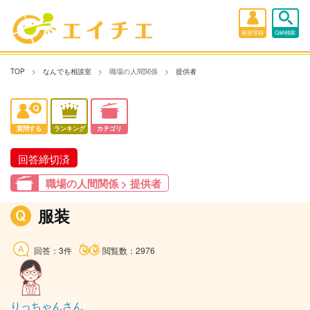
新規登録
Q&A検索
TOP
なんでも相談室
職場の人間関係
提供者
質問する
ランキング
カテゴリ
回答締切済
職場の人間関係 > 提供者
服装
回答：3件
閲覧数：2976
りっちゃんさん