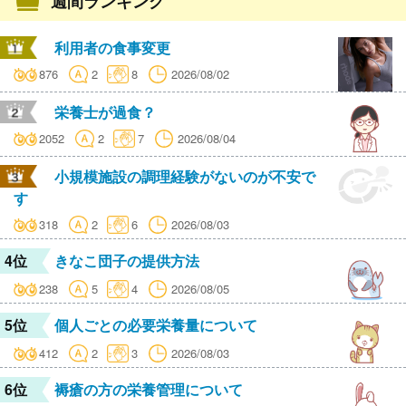
週間ランキング
利用者の食事変更
876
2
8
2026/08/02
栄養士が過食？
2052
2
7
2026/08/04
小規模施設の調理経験がないのが不安で
す
318
2
6
2026/08/03
4位
きなこ団子の提供方法
238
5
4
2026/08/05
5位
個人ごとの必要栄養量について
412
2
3
2026/08/03
6位
褥瘡の方の栄養管理について