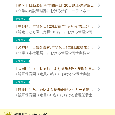
【港区】日勤帯勤務/年間休日120日以上/未経験者歓迎/健康食品の臨床試験に携わる管理栄養士・栄養士の治験コーディネーター募集！
＜企業の施設管理部における治験コーディネーター業務全般＞ ・健康食品の臨床試験に伴う指導 ・スケジュール調整等の被験者管理 ・データ収集、書類作成 ・医療機関にて被験者への説明や誘導 ・栄養指導、栄養計算
オススメ
【中野区】年間休日123日/賞与4ヶ月分/借上げ住宅制度あり 認定こども園（定員210名）にて管理栄養士・栄養士募集！
＜認定こども園（定員210名）における管理栄養士・栄養士業務全般＞ ・管理栄養士、栄養士業務全般
オススメ
【渋谷区】日勤帯勤務/年間休日123日/駅徒歩5分/企業（本社配属）にて管理栄養士募集！
＜企業（本社配属）における管理栄養士業務全般＞ ・本社および在宅（週1日程度）で、運営・受託する保育園（約50箇所）の管理栄養士・マネジメント業務全般 ・調理指導、育成 ・調理代行※欠員時 ・衛生管理 ・献立作成 ・食材発注 ・園長、調理スタッフとの給食会議 ・クライアント企業との給食会議（食育等の企画提案） ・採用業務（面接・施設見学同行）など ・担当保育園の定期巡回（直行やオンライン対応あり） ※23区内の認可保育園や、事業所内保育園（市川市、古河市、厚木市・追浜等）
オススメ
【大田区】＜「長原駅」より徒歩3分＞年間休日120日以上/最大10連休取得可能/日勤帯勤務のみ 認可保育園（定員73名）にて、栄養士の募集！
＜認可保育園（定員73名）における栄養士業務全般＞ ・調理（朝おやつ・給食・おやつ・補食） ・盛付け、片づけ ・食育、保育室への給食ラウンド、事務業務 ・調理室のお掃除、備蓄の確認、発注など ※定員:73名(0歳児6名、1歳歳児10名、2歳児12名、3歳-5歳児各15名)
オススメ
【練馬区】氷川台駅より徒歩6分/マイカー通勤可能/年間休日120日/賞与高水準 認可保育園（定員101名）にて管理栄養士・栄養士・調理師募集！
＜認可保育園（定員101名）における管理栄養士・栄養士・調理師業務全般＞ ・調理業務全般 ・離乳食、アレルギー除去食対応 ・食育活動