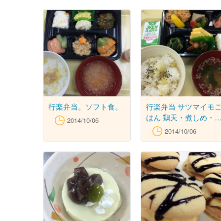
もきんとん
行楽弁当。ソフト食。
行楽弁当 サツマイモ
はん 鶏天・煮しめ・
2014/10/06
塩焼き・柚子こしょう
2014/10/06
和え 出し巻・タコウ
ンナー・漬物 宝石か
あられのすまし汁