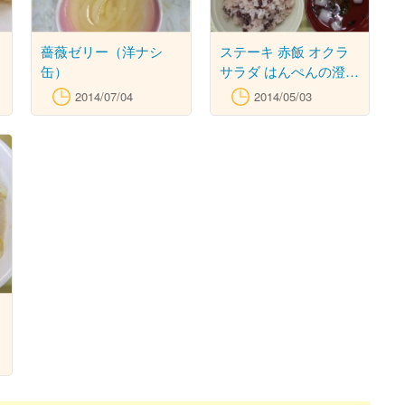
リ
薔薇ゼリー（洋ナシ
ステーキ 赤飯 オクラ
缶）
サラダ はんぺんの澄ま
し
2014/07/04
2014/05/03