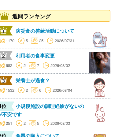
週間ランキング
防災食の啓蒙活動について
1170
5
25
2026/07/31
利用者の食事変更
682
2
7
2026/08/02
栄養士が過食？
1532
2
6
2026/08/04
4位
小規模施設の調理経験がないの
が不安です
251
2
5
2026/08/03
5位
食器の購入について