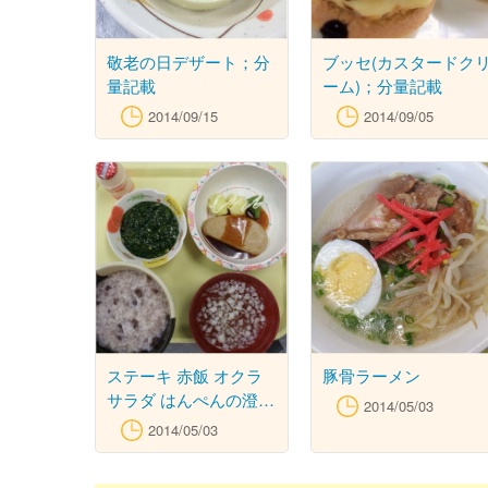
敬老の日デザート；分
ブッセ(カスタードク
量記載
ーム)；分量記載
2014/09/15
2014/09/05
ステーキ 赤飯 オクラ
豚骨ラーメン
サラダ はんぺんの澄ま
2014/05/03
し
2014/05/03