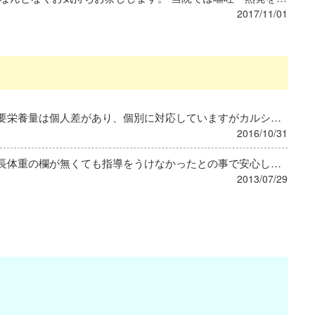
2017/11/01
お返事が遅くなり申し訳ありません。 必要栄養量は個人差があり、個別に対応していますがカルシウムなど充足出来ていない栄養素もあり不安に感じています。 実践運用の本があるんですね。大学の時の教科書を使用しているので本屋さんに行ってみます。 回答ありがとうございます♬(^^)
2016/10/31
早速の回答ありがとうございました。 身長体重の欄が無くても指導をうけなかったとの事で安心しました。 記入者の欄も設けているんですね。 記入者が分からず食事箋の意図が分からない事もあるのでそれも良いですね。 食事箋は施設によって異なるようなので、どのようにするか1人で悩んでいたので参考になりました。 看護師さんにも協力してもらいながら新しい食事箋作りをしていこうと思います。 ありがとうございました♪
2013/07/29