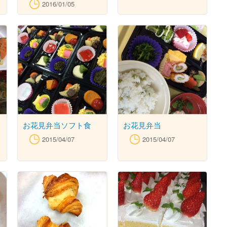
め・白和え お花の豆腐
2016/01/05
お花見弁当ソフト食
お花見弁当
2015/04/07
2015/04/07