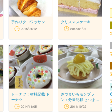
手作りクロワッサン
クリスマスケーキ
2015/01/12
2015/01/07
い
ドーナツ：材料記載 ド
さつまいもモンブラ
マ
ーナツ
ン：分量記載 さつまい
み
もモンブラン
2014/11/05
2014/10/22
い