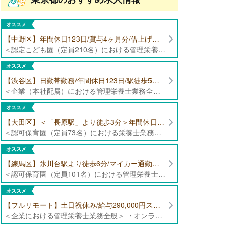
オススメ
【中野区】年間休日123日/賞与4ヶ月分/借上げ住宅制度あり 認定こども園（定員210名）にて管理栄養士・栄養士募集！
＜認定こども園（定員210名）における管理栄養士・栄養士業務全般＞ ・管理栄養士、栄養士業務全般
オススメ
【渋谷区】日勤帯勤務/年間休日123日/駅徒歩5分/企業（本社配属）にて管理栄養士募集！
＜企業（本社配属）における管理栄養士業務全般＞ ・本社および在宅（週1日程度）で、運営・受託する保育園（約50箇所）の管理栄養士・マネジメント業務全般 ・調理指導、育成 ・調理代行※欠員時 ・衛生管理 ・献立作成 ・食材発注 ・園長、調理スタッフとの給食会議 ・クライアント企業との給食会議（食育等の企画提案） ・採用業務（面接・施設見学同行）など ・担当保育園の定期巡回（直行やオンライン対応あり） ※23区内の認可保育園や、事業所内保育園（市川市、古河市、厚木市・追浜等）
オススメ
【大田区】＜「長原駅」より徒歩3分＞年間休日120日以上/最大10連休取得可能/日勤帯勤務のみ 認可保育園（定員73名）にて、栄養士の募集！
＜認可保育園（定員73名）における栄養士業務全般＞ ・調理（朝おやつ・給食・おやつ・補食） ・盛付け、片づけ ・食育、保育室への給食ラウンド、事務業務 ・調理室のお掃除、備蓄の確認、発注など ※定員:73名(0歳児6名、1歳歳児10名、2歳児12名、3歳-5歳児各15名)
オススメ
【練馬区】氷川台駅より徒歩6分/マイカー通勤可能/年間休日120日/賞与高水準 認可保育園（定員101名）にて管理栄養士・栄養士・調理師募集！
＜認可保育園（定員101名）における管理栄養士・栄養士・調理師業務全般＞ ・調理業務全般 ・離乳食、アレルギー除去食対応 ・食育活動
オススメ
【フルリモート】土日祝休み/給与290,000円スタート/残業少なめ 企業にて管理栄養士の募集！
＜企業における管理栄養士業務全般＞ ・オンラインでの栄養指導業務 ・サービス（生活習慣病重症化予防）の品質管理 ・専用アプリを通じたチャットでの栄養指導業務 ※フルリモートにて勤務可能です。 【応募条件】特定保健指導もしくは病院での栄養指導3年以上