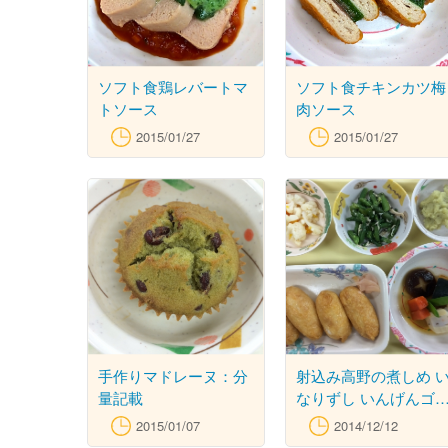
ソフト食鶏レバートマ
ソフト食チキンカツ梅
トソース
肉ソース
2015/01/27
2015/01/27
手作りマドレーヌ：分
射込み高野の煮しめ 
量記載
なりずし いんげんゴ
汚し カリフラワーと
2015/01/07
2014/12/12
かんの酢の物 さつま