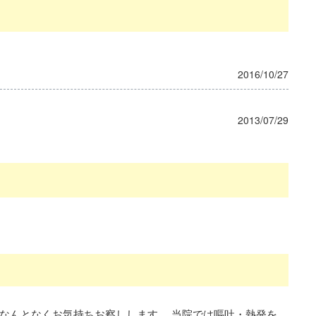
2016/10/27
2013/07/29
おはようございます。私も1人体制なのでなんとなくお気持ちお察しします。 当院では嘔吐・熱発を繰り返す方などには半固形を採用しています。 半固形は注入速度は5分もかからないですね。 胃の容量が少なく半固形で一気に食事をとると嘔吐してしまう患者様には、胃の中で固まる経管栄養に変更しています。…当院では使用していませんが加圧バッグの使用もよいと思います。 補水は必要水分量からinの分を引いた量です。 メーカーによると白湯の胃からの排泄速度から経管栄養投与前20分～30分が理想と教えてもらいました。 参考になれば幸いです