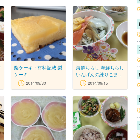
ご
梨ケーキ：材料記載 梨
海鮮ちらし 海鮮ちらし
鮭
ケーキ
いんげんの練りごまあ
え ナスのひき肉味噌あ
2014/09/30
2014/09/15
イ
え 抹茶どら焼きフリー
ん
ケーキ