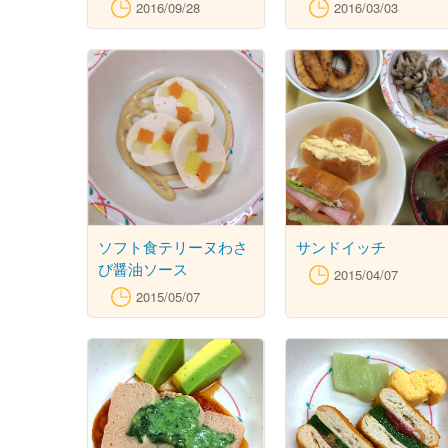
ひなまつり饅頭
2016/09/28
2016/03/03
ソフト食テリーヌわさ
サンドイッチ
び醤油ソース
2015/04/07
2015/05/07