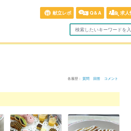
献立レポ
Q&A
求人
各履歴：
質問
回答
コメント