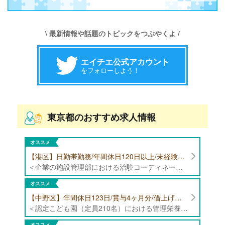
\ 最新情報や話題のトピックをつぶやくよ /
エイチエ公式アカウント
をフォローしよう！
東京都のおすすめ求人情報
オススメ
【港区】日勤帯勤務/年間休日120日以上/未経験者歓迎/健康食品の臨床試験に携わる管理栄養士・栄養士の治験コーディネーター募集！
＜企業の施設管理部における治験コーディネーター業務全般＞ ・健康食品の臨床試験に伴う指導 ・スケジュール調整等の被験者管理 ・データ収集、書類作成 ・医療機関にて被験者への説明や誘導 ・栄養指導、栄養計算
オススメ
【中野区】年間休日123日/賞与4ヶ月分/借上げ住宅制度あり 認定こども園（定員210名）にて管理栄養士・栄養士募集！
＜認定こども園（定員210名）における管理栄養士・栄養士業務全般＞ ・管理栄養士、栄養士業務全般
オススメ