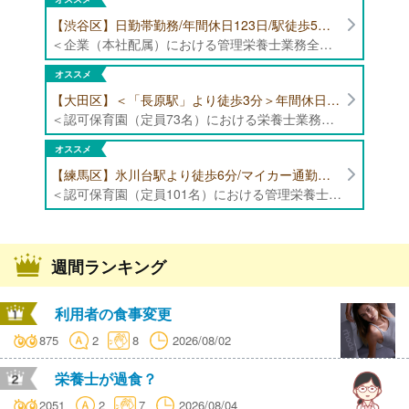
【渋谷区】日勤帯勤務/年間休日123日/駅徒歩5分/企業（本社配属）にて管理栄養士募集！
＜企業（本社配属）における管理栄養士業務全般＞ ・本社および在宅（週1日程度）で、運営・受託する保育園（約50箇所）の管理栄養士・マネジメント業務全般 ・調理指導、育成 ・調理代行※欠員時 ・衛生管理 ・献立作成 ・食材発注 ・園長、調理スタッフとの給食会議 ・クライアント企業との給食会議（食育等の企画提案） ・採用業務（面接・施設見学同行）など ・担当保育園の定期巡回（直行やオンライン対応あり） ※23区内の認可保育園や、事業所内保育園（市川市、古河市、厚木市・追浜等）
オススメ
【大田区】＜「長原駅」より徒歩3分＞年間休日120日以上/最大10連休取得可能/日勤帯勤務のみ 認可保育園（定員73名）にて、栄養士の募集！
＜認可保育園（定員73名）における栄養士業務全般＞ ・調理（朝おやつ・給食・おやつ・補食） ・盛付け、片づけ ・食育、保育室への給食ラウンド、事務業務 ・調理室のお掃除、備蓄の確認、発注など ※定員:73名(0歳児6名、1歳歳児10名、2歳児12名、3歳-5歳児各15名)
オススメ
【練馬区】氷川台駅より徒歩6分/マイカー通勤可能/年間休日120日/賞与高水準 認可保育園（定員101名）にて管理栄養士・栄養士・調理師募集！
＜認可保育園（定員101名）における管理栄養士・栄養士・調理師業務全般＞ ・調理業務全般 ・離乳食、アレルギー除去食対応 ・食育活動
週間ランキング
利用者の食事変更
875
2
8
2026/08/02
栄養士が過食？
2051
2
7
2026/08/04