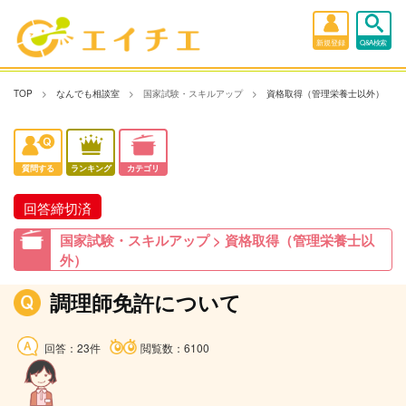
新規登録
Q&A検索
TOP
なんでも相談室
国家試験・スキルアップ
資格取得（管理栄養士以外）
質問する
ランキング
カテゴリ
回答締切済
国家試験・スキルアップ > 資格取得（管理栄養士以
外）
調理師免許について
回答：23件
閲覧数：6100