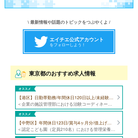
\ 最新情報や話題のトピックをつぶやくよ /
エイチエ公式アカウント
をフォローしよう！
東京都のおすすめ求人情報
オススメ
【港区】日勤帯勤務/年間休日120日以上/未経験者歓迎/健康食品の臨床試験に携わる管理栄養士・栄養士の治験コーディネーター募集！
＜企業の施設管理部における治験コーディネーター業務全般＞ ・健康食品の臨床試験に伴う指導 ・スケジュール調整等の被験者管理 ・データ収集、書類作成 ・医療機関にて被験者への説明や誘導 ・栄養指導、栄養計算
オススメ
【中野区】年間休日123日/賞与4ヶ月分/借上げ住宅制度あり 認定こども園（定員210名）にて管理栄養士・栄養士募集！
＜認定こども園（定員210名）における管理栄養士・栄養士業務全般＞ ・管理栄養士、栄養士業務全般