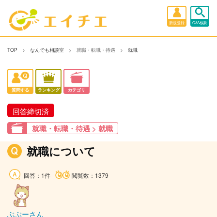
新規登録
Q&A検索
TOP
なんでも相談室
就職・転職・待遇
就職
質問する
ランキング
カテゴリ
回答締切済
就職・転職・待遇 > 就職
就職について
回答：1件
閲覧数：1379
ぶぶーさん