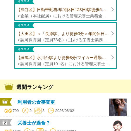
オススメ
【渋谷区】日勤帯勤務/年間休日123日/駅徒歩5分/企業（本社配属）にて管理栄養士募集！
＜企業（本社配属）における管理栄養士業務全般＞ ・本社および在宅（週1日程度）で、運営・受託する保育園（約50箇所）の管理栄養士・マネジメント業務全般 ・調理指導、育成 ・調理代行※欠員時 ・衛生管理 ・献立作成 ・食材発注 ・園長、調理スタッフとの給食会議 ・クライアント企業との給食会議（食育等の企画提案） ・採用業務（面接・施設見学同行）など ・担当保育園の定期巡回（直行やオンライン対応あり） ※23区内の認可保育園や、事業所内保育園（市川市、古河市、厚木市・追浜等）
オススメ
【大田区】＜「長原駅」より徒歩3分＞年間休日120日以上/最大10連休取得可能/日勤帯勤務のみ 認可保育園（定員73名）にて、栄養士の募集！
＜認可保育園（定員73名）における栄養士業務全般＞ ・調理（朝おやつ・給食・おやつ・補食） ・盛付け、片づけ ・食育、保育室への給食ラウンド、事務業務 ・調理室のお掃除、備蓄の確認、発注など ※定員:73名(0歳児6名、1歳歳児10名、2歳児12名、3歳-5歳児各15名)
オススメ
【練馬区】氷川台駅より徒歩6分/マイカー通勤可能/年間休日120日/賞与高水準 認可保育園（定員101名）にて管理栄養士・栄養士・調理師募集！
＜認可保育園（定員101名）における管理栄養士・栄養士・調理師業務全般＞ ・調理業務全般 ・離乳食、アレルギー除去食対応 ・食育活動
週間ランキング
利用者の食事変更
799
2
8
2026/08/02
栄養士が過食？