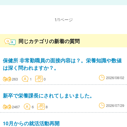
1
/
1
ページ
同じカテゴリの新着の質問
保健所 非常勤職員の面接内容は？。栄養知識や数値
は深く問われますか？。
2026/08/02
263
1
0
新卒で栄養課長にされてしまいました。
2026/07/29
2467
6
8
10月からの就活活動再開