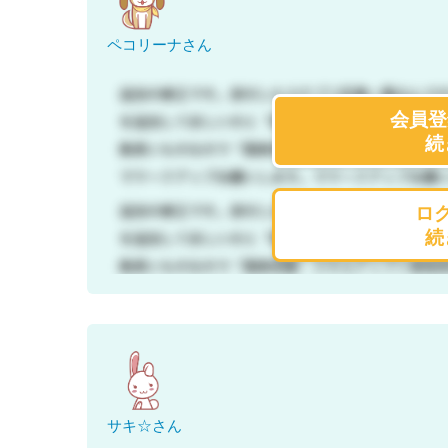
ペコリーナさん
会員登
続
ロ
続
サキ☆さん