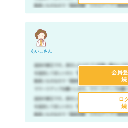
あいこさん
会員登
続
ロ
続