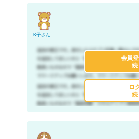
K子さん
会員登
続
ロ
続