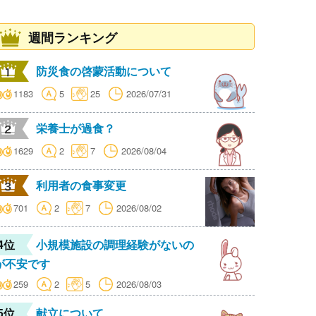
週間ランキング
防災食の啓蒙活動について
1183
5
25
2026/07/31
栄養士が過食？
1629
2
7
2026/08/04
利用者の食事変更
701
2
7
2026/08/02
4位
小規模施設の調理経験がないの
が不安です
259
2
5
2026/08/03
5位
献立について