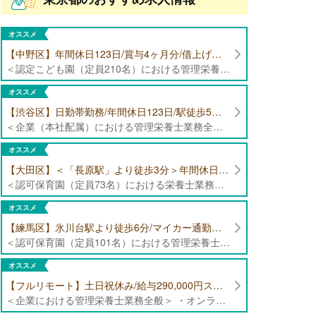
オススメ
【中野区】年間休日123日/賞与4ヶ月分/借上げ住宅制度あり 認定こども園（定員210名）にて管理栄養士・栄養士募集！
＜認定こども園（定員210名）における管理栄養士・栄養士業務全般＞ ・管理栄養士、栄養士業務全般
オススメ
【渋谷区】日勤帯勤務/年間休日123日/駅徒歩5分/企業（本社配属）にて管理栄養士募集！
＜企業（本社配属）における管理栄養士業務全般＞ ・本社および在宅（週1日程度）で、運営・受託する保育園（約50箇所）の管理栄養士・マネジメント業務全般 ・調理指導、育成 ・調理代行※欠員時 ・衛生管理 ・献立作成 ・食材発注 ・園長、調理スタッフとの給食会議 ・クライアント企業との給食会議（食育等の企画提案） ・採用業務（面接・施設見学同行）など ・担当保育園の定期巡回（直行やオンライン対応あり） ※23区内の認可保育園や、事業所内保育園（市川市、古河市、厚木市・追浜等）
オススメ
【大田区】＜「長原駅」より徒歩3分＞年間休日120日以上/最大10連休取得可能/日勤帯勤務のみ 認可保育園（定員73名）にて、栄養士の募集！
＜認可保育園（定員73名）における栄養士業務全般＞ ・調理（朝おやつ・給食・おやつ・補食） ・盛付け、片づけ ・食育、保育室への給食ラウンド、事務業務 ・調理室のお掃除、備蓄の確認、発注など ※定員:73名(0歳児6名、1歳歳児10名、2歳児12名、3歳-5歳児各15名)
オススメ
【練馬区】氷川台駅より徒歩6分/マイカー通勤可能/年間休日120日/賞与高水準 認可保育園（定員101名）にて管理栄養士・栄養士・調理師募集！
＜認可保育園（定員101名）における管理栄養士・栄養士・調理師業務全般＞ ・調理業務全般 ・離乳食、アレルギー除去食対応 ・食育活動
オススメ
【フルリモート】土日祝休み/給与290,000円スタート/残業少なめ 企業にて管理栄養士の募集！
＜企業における管理栄養士業務全般＞ ・オンラインでの栄養指導業務 ・サービス（生活習慣病重症化予防）の品質管理 ・専用アプリを通じたチャットでの栄養指導業務 ※フルリモートにて勤務可能です。 【応募条件】特定保健指導もしくは病院での栄養指導3年以上