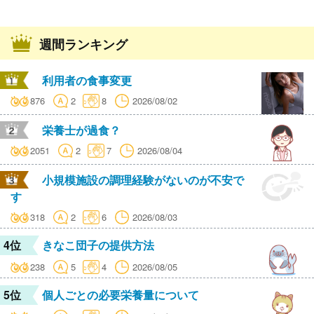
週間ランキング
利用者の食事変更
876
2
8
2026/08/02
栄養士が過食？
2051
2
7
2026/08/04
小規模施設の調理経験がないのが不安で
す
318
2
6
2026/08/03
4位
きなこ団子の提供方法
238
5
4
2026/08/05
5位
個人ごとの必要栄養量について