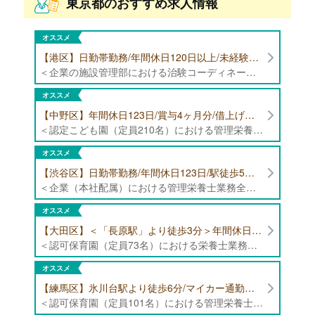
東京都のおすすめ求人情報
オススメ
【港区】日勤帯勤務/年間休日120日以上/未経験者歓迎/健康食品の臨床試験に携わる管理栄養士・栄養士の治験コーディネーター募集！
＜企業の施設管理部における治験コーディネーター業務全般＞ ・健康食品の臨床試験に伴う指導 ・スケジュール調整等の被験者管理 ・データ収集、書類作成 ・医療機関にて被験者への説明や誘導 ・栄養指導、栄養計算
オススメ
【中野区】年間休日123日/賞与4ヶ月分/借上げ住宅制度あり 認定こども園（定員210名）にて管理栄養士・栄養士募集！
＜認定こども園（定員210名）における管理栄養士・栄養士業務全般＞ ・管理栄養士、栄養士業務全般
オススメ
【渋谷区】日勤帯勤務/年間休日123日/駅徒歩5分/企業（本社配属）にて管理栄養士募集！
＜企業（本社配属）における管理栄養士業務全般＞ ・本社および在宅（週1日程度）で、運営・受託する保育園（約50箇所）の管理栄養士・マネジメント業務全般 ・調理指導、育成 ・調理代行※欠員時 ・衛生管理 ・献立作成 ・食材発注 ・園長、調理スタッフとの給食会議 ・クライアント企業との給食会議（食育等の企画提案） ・採用業務（面接・施設見学同行）など ・担当保育園の定期巡回（直行やオンライン対応あり） ※23区内の認可保育園や、事業所内保育園（市川市、古河市、厚木市・追浜等）
オススメ
【大田区】＜「長原駅」より徒歩3分＞年間休日120日以上/最大10連休取得可能/日勤帯勤務のみ 認可保育園（定員73名）にて、栄養士の募集！
＜認可保育園（定員73名）における栄養士業務全般＞ ・調理（朝おやつ・給食・おやつ・補食） ・盛付け、片づけ ・食育、保育室への給食ラウンド、事務業務 ・調理室のお掃除、備蓄の確認、発注など ※定員:73名(0歳児6名、1歳歳児10名、2歳児12名、3歳-5歳児各15名)
オススメ
【練馬区】氷川台駅より徒歩6分/マイカー通勤可能/年間休日120日/賞与高水準 認可保育園（定員101名）にて管理栄養士・栄養士・調理師募集！
＜認可保育園（定員101名）における管理栄養士・栄養士・調理師業務全般＞ ・調理業務全般 ・離乳食、アレルギー除去食対応 ・食育活動