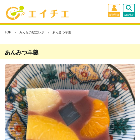
新規登録
Q&A検索
TOP
みんなの献立レポ
あんみつ羊羹
あんみつ羊羹