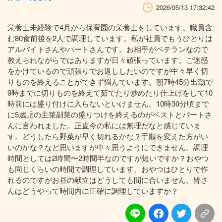
2026/05/13 17:32:42
栄養士未経験で4月から保育園の栄養士をしています。職員含
む80食前後を2人で調理しています。私が社員でもうひとりは
アルバイトさんやパートさんです。お相手がベテランなので
教えられながらではありますが日々頑張っています。ご迷惑
をかけているので頑張りでお返ししたいのですが中々早く切
りものを終えることができず悩んでいます。朝7時45分出勤で
9時までに切りものを終えて茹でたり炒めたり仕上げをして10
時前には盛り付けに入らないといけません。10時30分頃まで
に5歳児の主菜副菜の盛りつけを終えるのがベストとパートさ
んに言われました。正直今の私には無理だなと感じていま
す。どうしたら野菜が早く切れるかな？手順を変えた方がい
いのかな？など思いますが中々思うようにできません。調理
時間としては2時間〜2時間半なのですが短いですか？おやつ
も同じくらいの時間で調理しています。おやつはひとりで作
れるのですがお昼の献立はどうしても間に合いません。皆さ
んはどうやって時間内に正確に調理していますか？