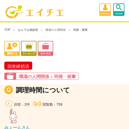
新規登録
Q&A検索
TOP
なんでも相談室
職場の人間関係
同僚・後輩
質問する
ランキング
カテゴリ
回答締切済
職場の人間関係 > 同僚・後輩
調理時間について
回答：2件
閲覧数：759
みょーんさん