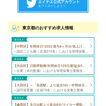
エイチエ公式アカウント
をフォローしよう！
東京都のおすすめ求人情報
オススメ
【中野区】年間休日123日/賞与4ヶ月分/借上げ住宅制度あり 認定こども園（定員210名）にて管理栄養士・栄養士募集！
＜認定こども園（定員210名）における管理栄養士・栄養士業務全般＞ ・管理栄養士、栄養士業務全般
オススメ
【渋谷区】日勤帯勤務/年間休日123日/駅徒歩5分/企業（本社配属）にて管理栄養士募集！
＜企業（本社配属）における管理栄養士業務全般＞ ・本社および在宅（週1日程度）で、運営・受託する保育園（約50箇所）の管理栄養士・マネジメント業務全般 ・調理指導、育成 ・調理代行※欠員時 ・衛生管理 ・献立作成 ・食材発注 ・園長、調理スタッフとの給食会議 ・クライアント企業との給食会議（食育等の企画提案） ・採用業務（面接・施設見学同行）など ・担当保育園の定期巡回（直行やオンライン対応あり） ※23区内の認可保育園や、事業所内保育園（市川市、古河市、厚木市・追浜等）
オススメ
【大田区】＜「長原駅」より徒歩3分＞年間休日120日以上/最大10連休取得可能/日勤帯勤務のみ 認可保育園（定員73名）にて、栄養士の募集！
＜認可保育園（定員73名）における栄養士業務全般＞ ・調理（朝おやつ・給食・おやつ・補食） ・盛付け、片づけ ・食育、保育室への給食ラウンド、事務業務 ・調理室のお掃除、備蓄の確認、発注など ※定員:73名(0歳児6名、1歳歳児10名、2歳児12名、3歳-5歳児各15名)
オススメ
【練馬区】氷川台駅より徒歩6分/マイカー通勤可能/年間休日120日/賞与高水準 認可保育園（定員101名）にて管理栄養士・栄養士・調理師募集！