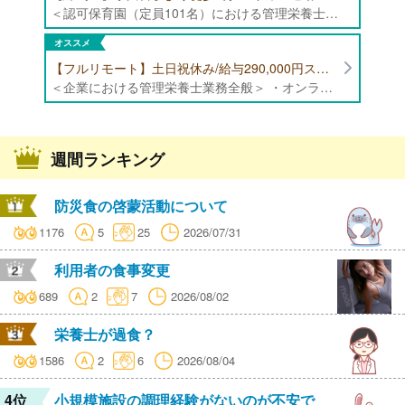
＜認可保育園（定員101名）における管理栄養士・栄養士・調理師業務全般＞ ・調理業務全般 ・離乳食、アレルギー除去食対応 ・食育活動
オススメ
【フルリモート】土日祝休み/給与290,000円スタート/残業少なめ 企業にて管理栄養士の募集！
＜企業における管理栄養士業務全般＞ ・オンラインでの栄養指導業務 ・サービス（生活習慣病重症化予防）の品質管理 ・専用アプリを通じたチャットでの栄養指導業務 ※フルリモートにて勤務可能です。 【応募条件】特定保健指導もしくは病院での栄養指導3年以上
週間ランキング
防災食の啓蒙活動について
1176
5
25
2026/07/31
利用者の食事変更
689
2
7
2026/08/02
栄養士が過食？
1586
2
6
2026/08/04
4位
小規模施設の調理経験がないのが不安で