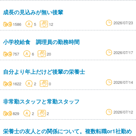
成長の見込みが無い後輩
2026/07/23
1586
5
12
小学校給食 調理員の勤務時間
2026/07/17
757
6
20
自分より年上だけど後輩の栄養士
2026/07/14
1622
2
0
非常勤スタッフと常勤スタッフ
2026/07/12
829
2
2
栄養士の友人との関係について。複数転職or1社勤め