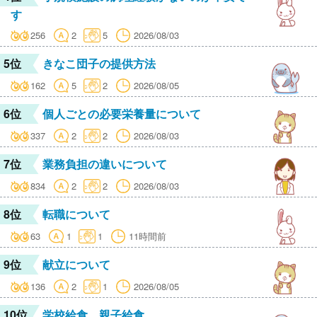
す
256
2
5
2026/08/03
5位
きなこ団子の提供方法
162
5
2
2026/08/05
6位
個人ごとの必要栄養量について
337
2
2
2026/08/03
7位
業務負担の違いについて
834
2
2
2026/08/03
8位
転職について
63
1
1
11時間前
9位
献立について
136
2
1
2026/08/05
10位
学校給食 親子給食