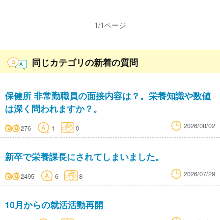
1
/
1
ページ
同じカテゴリの新着の質問
保健所 非常勤職員の面接内容は？。栄養知識や数値
は深く問われますか？。
2026/08/02
276
1
0
新卒で栄養課長にされてしまいました。
2026/07/29
2495
6
8
10月からの就活活動再開