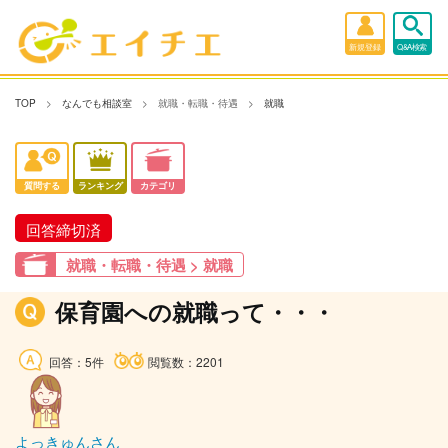
新規登録
Q&A検索
TOP
なんでも相談室
就職・転職・待遇
就職
質問する
ランキング
カテゴリ
回答締切済
就職・転職・待遇 > 就職
保育園への就職って・・・
回答：5件
閲覧数：2201
よっきゅんさん