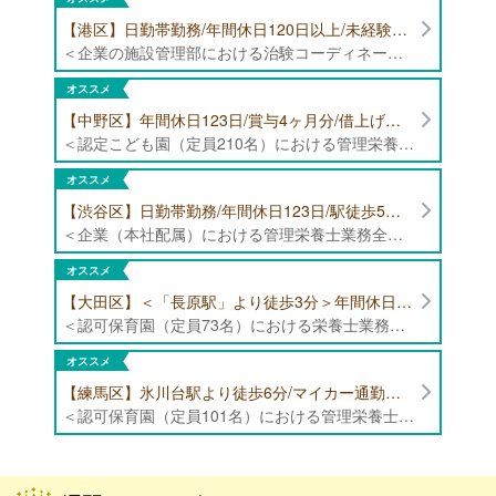
【港区】日勤帯勤務/年間休日120日以上/未経験者歓迎/健康食品の臨床試験に携わる管理栄養士・栄養士の治験コーディネーター募集！
＜企業の施設管理部における治験コーディネーター業務全般＞ ・健康食品の臨床試験に伴う指導 ・スケジュール調整等の被験者管理 ・データ収集、書類作成 ・医療機関にて被験者への説明や誘導 ・栄養指導、栄養計算
オススメ
【中野区】年間休日123日/賞与4ヶ月分/借上げ住宅制度あり 認定こども園（定員210名）にて管理栄養士・栄養士募集！
＜認定こども園（定員210名）における管理栄養士・栄養士業務全般＞ ・管理栄養士、栄養士業務全般
オススメ
【渋谷区】日勤帯勤務/年間休日123日/駅徒歩5分/企業（本社配属）にて管理栄養士募集！
＜企業（本社配属）における管理栄養士業務全般＞ ・本社および在宅（週1日程度）で、運営・受託する保育園（約50箇所）の管理栄養士・マネジメント業務全般 ・調理指導、育成 ・調理代行※欠員時 ・衛生管理 ・献立作成 ・食材発注 ・園長、調理スタッフとの給食会議 ・クライアント企業との給食会議（食育等の企画提案） ・採用業務（面接・施設見学同行）など ・担当保育園の定期巡回（直行やオンライン対応あり） ※23区内の認可保育園や、事業所内保育園（市川市、古河市、厚木市・追浜等）
オススメ
【大田区】＜「長原駅」より徒歩3分＞年間休日120日以上/最大10連休取得可能/日勤帯勤務のみ 認可保育園（定員73名）にて、栄養士の募集！
＜認可保育園（定員73名）における栄養士業務全般＞ ・調理（朝おやつ・給食・おやつ・補食） ・盛付け、片づけ ・食育、保育室への給食ラウンド、事務業務 ・調理室のお掃除、備蓄の確認、発注など ※定員:73名(0歳児6名、1歳歳児10名、2歳児12名、3歳-5歳児各15名)
オススメ
【練馬区】氷川台駅より徒歩6分/マイカー通勤可能/年間休日120日/賞与高水準 認可保育園（定員101名）にて管理栄養士・栄養士・調理師募集！
＜認可保育園（定員101名）における管理栄養士・栄養士・調理師業務全般＞ ・調理業務全般 ・離乳食、アレルギー除去食対応 ・食育活動