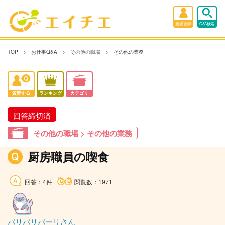
新規登録
Q&A検索
TOP
お仕事Q&A
その他の職場
その他の業務
質問する
ランキング
カテゴリ
回答締切済
その他の職場 > その他の業務
厨房職員の喫食
回答：4件
閲覧数：1971
パリパリパーリさん