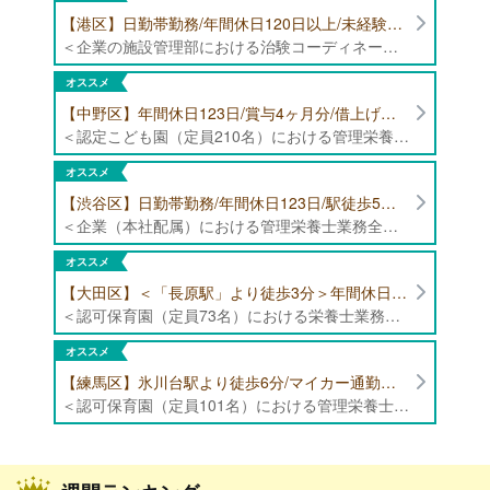
【港区】日勤帯勤務/年間休日120日以上/未経験者歓迎/健康食品の臨床試験に携わる管理栄養士・栄養士の治験コーディネーター募集！
＜企業の施設管理部における治験コーディネーター業務全般＞ ・健康食品の臨床試験に伴う指導 ・スケジュール調整等の被験者管理 ・データ収集、書類作成 ・医療機関にて被験者への説明や誘導 ・栄養指導、栄養計算
オススメ
【中野区】年間休日123日/賞与4ヶ月分/借上げ住宅制度あり 認定こども園（定員210名）にて管理栄養士・栄養士募集！
＜認定こども園（定員210名）における管理栄養士・栄養士業務全般＞ ・管理栄養士、栄養士業務全般
オススメ
【渋谷区】日勤帯勤務/年間休日123日/駅徒歩5分/企業（本社配属）にて管理栄養士募集！
＜企業（本社配属）における管理栄養士業務全般＞ ・本社および在宅（週1日程度）で、運営・受託する保育園（約50箇所）の管理栄養士・マネジメント業務全般 ・調理指導、育成 ・調理代行※欠員時 ・衛生管理 ・献立作成 ・食材発注 ・園長、調理スタッフとの給食会議 ・クライアント企業との給食会議（食育等の企画提案） ・採用業務（面接・施設見学同行）など ・担当保育園の定期巡回（直行やオンライン対応あり） ※23区内の認可保育園や、事業所内保育園（市川市、古河市、厚木市・追浜等）
オススメ
【大田区】＜「長原駅」より徒歩3分＞年間休日120日以上/最大10連休取得可能/日勤帯勤務のみ 認可保育園（定員73名）にて、栄養士の募集！
＜認可保育園（定員73名）における栄養士業務全般＞ ・調理（朝おやつ・給食・おやつ・補食） ・盛付け、片づけ ・食育、保育室への給食ラウンド、事務業務 ・調理室のお掃除、備蓄の確認、発注など ※定員:73名(0歳児6名、1歳歳児10名、2歳児12名、3歳-5歳児各15名)
オススメ
【練馬区】氷川台駅より徒歩6分/マイカー通勤可能/年間休日120日/賞与高水準 認可保育園（定員101名）にて管理栄養士・栄養士・調理師募集！
＜認可保育園（定員101名）における管理栄養士・栄養士・調理師業務全般＞ ・調理業務全般 ・離乳食、アレルギー除去食対応 ・食育活動