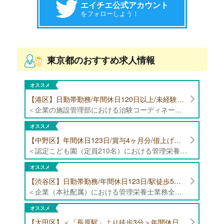
エイチエ公式アカウント
をフォローしよう！
東京都のおすすめ求人情報
オススメ
【港区】日勤帯勤務/年間休日120日以上/未経験者歓迎/健康食品の臨床試験に携わる管理栄養士・栄養士の治験コーディネーター募集！
＜企業の施設管理部における治験コーディネーター業務全般＞ ・健康食品の臨床試験に伴う指導 ・スケジュール調整等の被験者管理 ・データ収集、書類作成 ・医療機関にて被験者への説明や誘導 ・栄養指導、栄養計算
オススメ
【中野区】年間休日123日/賞与4ヶ月分/借上げ住宅制度あり 認定こども園（定員210名）にて管理栄養士・栄養士募集！
＜認定こども園（定員210名）における管理栄養士・栄養士業務全般＞ ・管理栄養士、栄養士業務全般
オススメ
【渋谷区】日勤帯勤務/年間休日123日/駅徒歩5分/企業（本社配属）にて管理栄養士募集！
＜企業（本社配属）における管理栄養士業務全般＞ ・本社および在宅（週1日程度）で、運営・受託する保育園（約50箇所）の管理栄養士・マネジメント業務全般 ・調理指導、育成 ・調理代行※欠員時 ・衛生管理 ・献立作成 ・食材発注 ・園長、調理スタッフとの給食会議 ・クライアント企業との給食会議（食育等の企画提案） ・採用業務（面接・施設見学同行）など ・担当保育園の定期巡回（直行やオンライン対応あり） ※23区内の認可保育園や、事業所内保育園（市川市、古河市、厚木市・追浜等）
オススメ
【大田区】＜「長原駅」より徒歩3分＞年間休日120日以上/最大10連休取得可能/日勤帯勤務のみ 認可保育園（定員73名）にて、栄養士の募集！