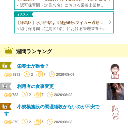
＜認可保育園（定員73名）における栄養士業務全般＞ ・調理（朝おやつ・給食・おやつ・補食） ・盛付け、片づけ ・食育、保育室への給食ラウンド、事務業務 ・調理室のお掃除、備蓄の確認、発注など ※定員:73名(0歳児6名、1歳歳児10名、2歳児12名、3歳-5歳児各15名)
オススメ
【練馬区】氷川台駅より徒歩6分/マイカー通勤可能/年間休日120日/賞与高水準 認可保育園（定員101名）にて管理栄養士・栄養士・調理師募集！
＜認可保育園（定員101名）における管理栄養士・栄養士・調理師業務全般＞ ・調理業務全般 ・離乳食、アレルギー除去食対応 ・食育活動
週間ランキング
栄養士が過食？
1813
2
7
2026/08/04
利用者の食事変更
783
2
7
2026/08/02
小規模施設の調理経験がないのが不安で
す
279
2
5
2026/08/03