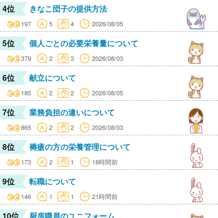
4位
きなこ団子の提供方法
197
5
4
2026/08/05
5位
個人ごとの必要栄養量について
379
2
3
2026/08/03
6位
献立について
185
2
2
2026/08/05
7位
業務負担の違いについて
865
2
2
2026/08/03
8位
褥瘡の方の栄養管理について
173
2
1
18時間前
9位
転職について
146
1
1
21時間前
10位
厨房職員のユニフォーム