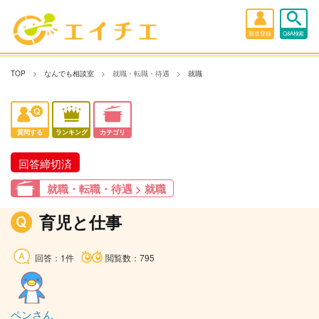
新規登録
Q&A検索
TOP
なんでも相談室
就職・転職・待遇
就職
質問する
ランキング
カテゴリ
回答締切済
就職・転職・待遇 > 就職
育児と仕事
回答：1件
閲覧数：795
ペンさん