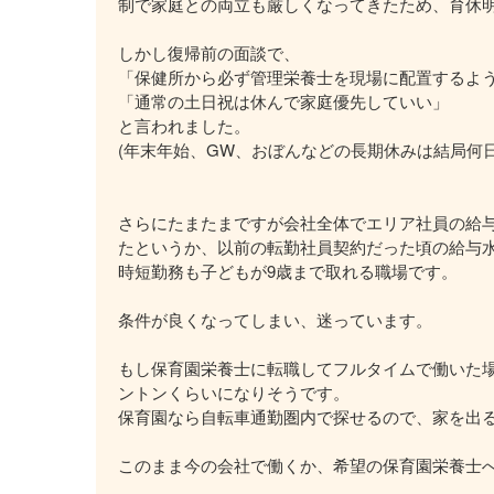
制で家庭との両立も厳しくなってきたため、育休
しかし復帰前の面談で、
「保健所から必ず管理栄養士を現場に配置するよ
「通常の土日祝は休んで家庭優先していい」
と言われました。
(年末年始、GW、おぼんなどの長期休みは結局何
さらにたまたまですが会社全体でエリア社員の給
たというか、以前の転勤社員契約だった頃の給与
時短勤務も子どもが9歳まで取れる職場です。
条件が良くなってしまい、迷っています。
もし保育園栄養士に転職してフルタイムで働いた
ントンくらいになりそうです。
保育園なら自転車通勤圏内で探せるので、家を出
このまま今の会社で働くか、希望の保育園栄養士