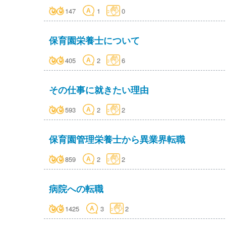
147
1
0
保育園栄養士について
405
2
6
その仕事に就きたい理由
593
2
2
保育園管理栄養士から異業界転職
859
2
2
病院への転職
1425
3
2