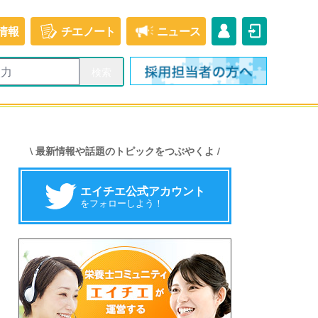
情報
チエ
ノート
ニュース
\ 最新情報や話題のトピックをつぶやくよ /
エイチエ公式アカウント
をフォローしよう！