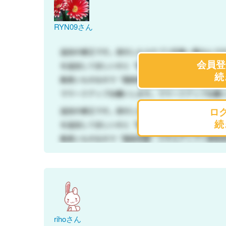
RYN09さん
会員登
続
ロ
続
rihoさん