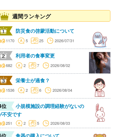
週間ランキング
防災食の啓蒙活動について
1170
5
25
2026/07/31
利用者の食事変更
682
2
7
2026/08/02
栄養士が過食？
1536
2
6
2026/08/04
4位
小規模施設の調理経験がないの
が不安です
251
2
5
2026/08/03
5位
食器の購入について