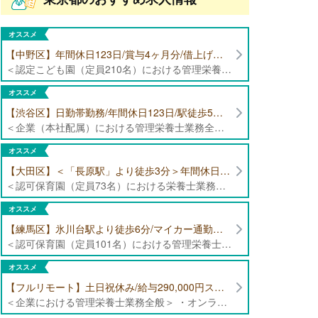
オススメ
【中野区】年間休日123日/賞与4ヶ月分/借上げ住宅制度あり 認定こども園（定員210名）にて管理栄養士・栄養士募集！
＜認定こども園（定員210名）における管理栄養士・栄養士業務全般＞ ・管理栄養士、栄養士業務全般
オススメ
【渋谷区】日勤帯勤務/年間休日123日/駅徒歩5分/企業（本社配属）にて管理栄養士募集！
＜企業（本社配属）における管理栄養士業務全般＞ ・本社および在宅（週1日程度）で、運営・受託する保育園（約50箇所）の管理栄養士・マネジメント業務全般 ・調理指導、育成 ・調理代行※欠員時 ・衛生管理 ・献立作成 ・食材発注 ・園長、調理スタッフとの給食会議 ・クライアント企業との給食会議（食育等の企画提案） ・採用業務（面接・施設見学同行）など ・担当保育園の定期巡回（直行やオンライン対応あり） ※23区内の認可保育園や、事業所内保育園（市川市、古河市、厚木市・追浜等）
オススメ
【大田区】＜「長原駅」より徒歩3分＞年間休日120日以上/最大10連休取得可能/日勤帯勤務のみ 認可保育園（定員73名）にて、栄養士の募集！
＜認可保育園（定員73名）における栄養士業務全般＞ ・調理（朝おやつ・給食・おやつ・補食） ・盛付け、片づけ ・食育、保育室への給食ラウンド、事務業務 ・調理室のお掃除、備蓄の確認、発注など ※定員:73名(0歳児6名、1歳歳児10名、2歳児12名、3歳-5歳児各15名)
オススメ
【練馬区】氷川台駅より徒歩6分/マイカー通勤可能/年間休日120日/賞与高水準 認可保育園（定員101名）にて管理栄養士・栄養士・調理師募集！
＜認可保育園（定員101名）における管理栄養士・栄養士・調理師業務全般＞ ・調理業務全般 ・離乳食、アレルギー除去食対応 ・食育活動
オススメ
【フルリモート】土日祝休み/給与290,000円スタート/残業少なめ 企業にて管理栄養士の募集！
＜企業における管理栄養士業務全般＞ ・オンラインでの栄養指導業務 ・サービス（生活習慣病重症化予防）の品質管理 ・専用アプリを通じたチャットでの栄養指導業務 ※フルリモートにて勤務可能です。 【応募条件】特定保健指導もしくは病院での栄養指導3年以上