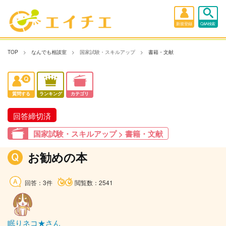
新規登録
Q&A検索
TOP
なんでも相談室
国家試験・スキルアップ
書籍・文献
質問する
ランキング
カテゴリ
回答締切済
国家試験・スキルアップ > 書籍・文献
お勧めの本
回答：3件
閲覧数：2541
眠りネコ★さん