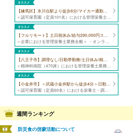
オススメ
【練馬区】氷川台駅より徒歩6分/マイカー通勤可能/年間休日120日/賞与高水準 認可保育園（定員101名）にて管理栄養士・栄養士・調理師募集！
＜認可保育園（定員101名）における管理栄養士・栄養士・調理師業務全般＞ ・調理業務全般 ・離乳食、アレルギー除去食対応 ・食育活動
オススメ
【フルリモート】土日祝休み/給与290,000円スタート/残業少なめ 企業にて管理栄養士の募集！
＜企業における管理栄養士業務全般＞ ・オンラインでの栄養指導業務 ・サービス（生活習慣病重症化予防）の品質管理 ・専用アプリを通じたチャットでの栄養指導業務 ※フルリモートにて勤務可能です。 【応募条件】特定保健指導もしくは病院での栄養指導3年以上
オススメ
【八王子市】調理なし/日勤帯勤務/土日休み/精神科病院（470床）にて管理栄養士募集！
＜精神科病院（470床）における管理栄養士業務全般＞ ・入院患者様の栄養管理、栄養評価 ・栄養指導 ・献立内容の確認、食数管理 ・食札管理、食事内容の確認 ・各種書類作成、データ入力 ・その他、栄養科業務全般 ・ミールラウンドやイベントメニューの企画等 ※病床数:精神科385床、内科85床
オススメ
【小金井市】＜武蔵小金井駅から徒歩4分＞日勤帯勤務のみ/日曜日・祝日休み/年間休日125日以上/福利厚生充実/認可保育園（定員60名）にて栄養士・調理師の募集！
＜認可保育園（定員60名）における栄養士・調理師業務全般＞ ・下処理 ・調理、盛り付け、片付け ・離乳食、アレルギー対応 ・その他付随する業務 ※献立作成業務はありません ※定員:60名（0歳児6名、1歳児8名、2歳児10名、3歳-5歳児各12名） ※専門卒以上の方（高卒の方は不可）
週間ランキング
防災食の啓蒙活動について