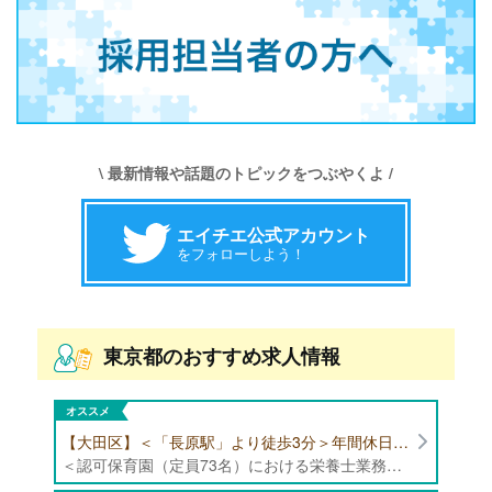
\ 最新情報や話題のトピックをつぶやくよ /
エイチエ公式アカウント
をフォローしよう！
東京都のおすすめ求人情報
オススメ
【大田区】＜「長原駅」より徒歩3分＞年間休日120日以上/最大10連休取得可能/日勤帯勤務のみ 認可保育園（定員73名）にて、栄養士の募集！
＜認可保育園（定員73名）における栄養士業務全般＞ ・調理（朝おやつ・給食・おやつ・補食） ・盛付け、片づけ ・食育、保育室への給食ラウンド、事務業務 ・調理室のお掃除、備蓄の確認、発注など ※定員:73名(0歳児6名、1歳歳児10名、2歳児12名、3歳-5歳児各15名)