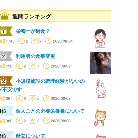
週間ランキング
栄養士が過食？
1745
2
7
2026/08/04
利用者の食事変更
758
2
7
2026/08/02
小規模施設の調理経験がないの
が不安です
267
2
5
2026/08/03
4位
個人ごとの必要栄養量について
360
2
3
2026/08/03
5位
献立について