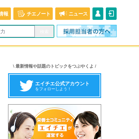
情報
チエ
ノート
ニュース
\ 最新情報や話題のトピックをつぶやくよ /
エイチエ公式アカウント
をフォローしよう！