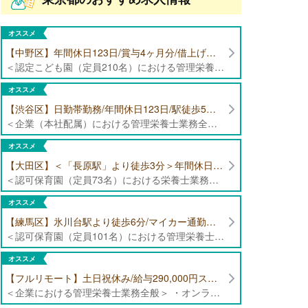
オススメ
【中野区】年間休日123日/賞与4ヶ月分/借上げ住宅制度あり 認定こども園（定員210名）にて管理栄養士・栄養士募集！
＜認定こども園（定員210名）における管理栄養士・栄養士業務全般＞ ・管理栄養士、栄養士業務全般
オススメ
【渋谷区】日勤帯勤務/年間休日123日/駅徒歩5分/企業（本社配属）にて管理栄養士募集！
＜企業（本社配属）における管理栄養士業務全般＞ ・本社および在宅（週1日程度）で、運営・受託する保育園（約50箇所）の管理栄養士・マネジメント業務全般 ・調理指導、育成 ・調理代行※欠員時 ・衛生管理 ・献立作成 ・食材発注 ・園長、調理スタッフとの給食会議 ・クライアント企業との給食会議（食育等の企画提案） ・採用業務（面接・施設見学同行）など ・担当保育園の定期巡回（直行やオンライン対応あり） ※23区内の認可保育園や、事業所内保育園（市川市、古河市、厚木市・追浜等）
オススメ
【大田区】＜「長原駅」より徒歩3分＞年間休日120日以上/最大10連休取得可能/日勤帯勤務のみ 認可保育園（定員73名）にて、栄養士の募集！
＜認可保育園（定員73名）における栄養士業務全般＞ ・調理（朝おやつ・給食・おやつ・補食） ・盛付け、片づけ ・食育、保育室への給食ラウンド、事務業務 ・調理室のお掃除、備蓄の確認、発注など ※定員:73名(0歳児6名、1歳歳児10名、2歳児12名、3歳-5歳児各15名)
オススメ
【練馬区】氷川台駅より徒歩6分/マイカー通勤可能/年間休日120日/賞与高水準 認可保育園（定員101名）にて管理栄養士・栄養士・調理師募集！
＜認可保育園（定員101名）における管理栄養士・栄養士・調理師業務全般＞ ・調理業務全般 ・離乳食、アレルギー除去食対応 ・食育活動
オススメ
【フルリモート】土日祝休み/給与290,000円スタート/残業少なめ 企業にて管理栄養士の募集！
＜企業における管理栄養士業務全般＞ ・オンラインでの栄養指導業務 ・サービス（生活習慣病重症化予防）の品質管理 ・専用アプリを通じたチャットでの栄養指導業務 ※フルリモートにて勤務可能です。 【応募条件】特定保健指導もしくは病院での栄養指導3年以上