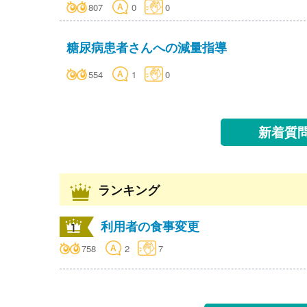
807
0
0
糖尿病患者さんへの減量指導
554
1
0
新着質
ランキング
利用者の食事変更
758
2
7