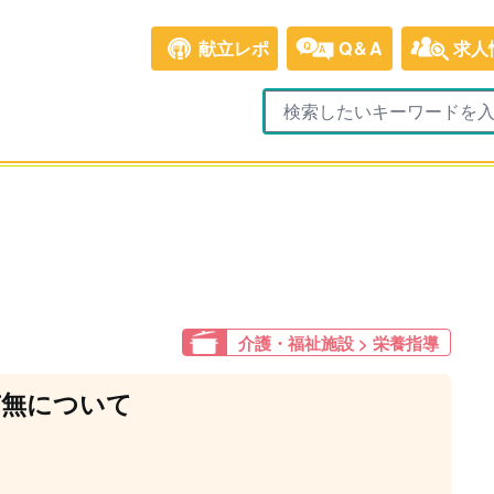
献立レポ
Q&A
求人
介護・福祉施設 > 栄養指導
有無について