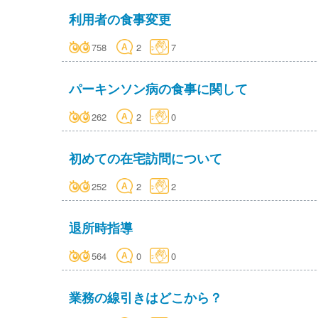
利用者の食事変更
758
2
7
パーキンソン病の食事に関して
262
2
0
初めての在宅訪問について
252
2
2
退所時指導
564
0
0
業務の線引きはどこから？