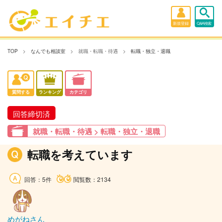
新規登録
Q&A検索
TOP
なんでも相談室
就職・転職・待遇
転職・独立・退職
質問する
ランキング
カテゴリ
回答締切済
就職・転職・待遇 > 転職・独立・退職
転職を考えています
回答：5件
閲覧数：2134
めがねさん