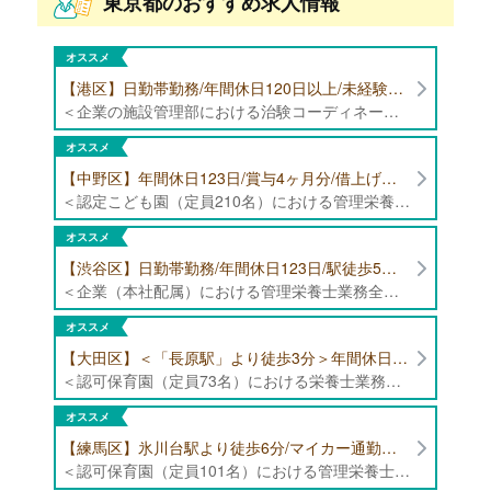
東京都のおすすめ求人情報
オススメ
【港区】日勤帯勤務/年間休日120日以上/未経験者歓迎/健康食品の臨床試験に携わる管理栄養士・栄養士の治験コーディネーター募集！
＜企業の施設管理部における治験コーディネーター業務全般＞ ・健康食品の臨床試験に伴う指導 ・スケジュール調整等の被験者管理 ・データ収集、書類作成 ・医療機関にて被験者への説明や誘導 ・栄養指導、栄養計算
オススメ
【中野区】年間休日123日/賞与4ヶ月分/借上げ住宅制度あり 認定こども園（定員210名）にて管理栄養士・栄養士募集！
＜認定こども園（定員210名）における管理栄養士・栄養士業務全般＞ ・管理栄養士、栄養士業務全般
オススメ
【渋谷区】日勤帯勤務/年間休日123日/駅徒歩5分/企業（本社配属）にて管理栄養士募集！
＜企業（本社配属）における管理栄養士業務全般＞ ・本社および在宅（週1日程度）で、運営・受託する保育園（約50箇所）の管理栄養士・マネジメント業務全般 ・調理指導、育成 ・調理代行※欠員時 ・衛生管理 ・献立作成 ・食材発注 ・園長、調理スタッフとの給食会議 ・クライアント企業との給食会議（食育等の企画提案） ・採用業務（面接・施設見学同行）など ・担当保育園の定期巡回（直行やオンライン対応あり） ※23区内の認可保育園や、事業所内保育園（市川市、古河市、厚木市・追浜等）
オススメ
【大田区】＜「長原駅」より徒歩3分＞年間休日120日以上/最大10連休取得可能/日勤帯勤務のみ 認可保育園（定員73名）にて、栄養士の募集！
＜認可保育園（定員73名）における栄養士業務全般＞ ・調理（朝おやつ・給食・おやつ・補食） ・盛付け、片づけ ・食育、保育室への給食ラウンド、事務業務 ・調理室のお掃除、備蓄の確認、発注など ※定員:73名(0歳児6名、1歳歳児10名、2歳児12名、3歳-5歳児各15名)
オススメ
【練馬区】氷川台駅より徒歩6分/マイカー通勤可能/年間休日120日/賞与高水準 認可保育園（定員101名）にて管理栄養士・栄養士・調理師募集！
＜認可保育園（定員101名）における管理栄養士・栄養士・調理師業務全般＞ ・調理業務全般 ・離乳食、アレルギー除去食対応 ・食育活動