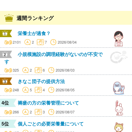
週間ランキング
栄養士が過食？
2101
2
7
2026/08/04
小規模施設の調理経験がないのが不安で
す
325
2
6
2026/08/03
きなこ団子の提供方法
248
5
4
2026/08/05
4位
褥瘡の方の栄養管理について
266
2
3
2026/08/07
5位
個人ごとの必要栄養量について