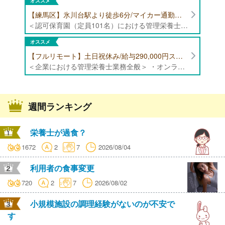
オススメ
【練馬区】氷川台駅より徒歩6分/マイカー通勤可能/年間休日120日/賞与高水準 認可保育園（定員101名）にて管理栄養士・栄養士・調理師募集！
＜認可保育園（定員101名）における管理栄養士・栄養士・調理師業務全般＞ ・調理業務全般 ・離乳食、アレルギー除去食対応 ・食育活動
オススメ
【フルリモート】土日祝休み/給与290,000円スタート/残業少なめ 企業にて管理栄養士の募集！
＜企業における管理栄養士業務全般＞ ・オンラインでの栄養指導業務 ・サービス（生活習慣病重症化予防）の品質管理 ・専用アプリを通じたチャットでの栄養指導業務 ※フルリモートにて勤務可能です。 【応募条件】特定保健指導もしくは病院での栄養指導3年以上
週間ランキング
栄養士が過食？
1672
2
7
2026/08/04
利用者の食事変更
720
2
7
2026/08/02
小規模施設の調理経験がないのが不安で
す