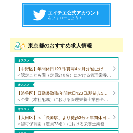
エイチエ公式アカウント
をフォローしよう！
東京都のおすすめ求人情報
オススメ
【中野区】年間休日123日/賞与4ヶ月分/借上げ住宅制度あり 認定こども園（定員210名）にて管理栄養士・栄養士募集！
＜認定こども園（定員210名）における管理栄養士・栄養士業務全般＞ ・管理栄養士、栄養士業務全般
オススメ
【渋谷区】日勤帯勤務/年間休日123日/駅徒歩5分/企業（本社配属）にて管理栄養士募集！
＜企業（本社配属）における管理栄養士業務全般＞ ・本社および在宅（週1日程度）で、運営・受託する保育園（約50箇所）の管理栄養士・マネジメント業務全般 ・調理指導、育成 ・調理代行※欠員時 ・衛生管理 ・献立作成 ・食材発注 ・園長、調理スタッフとの給食会議 ・クライアント企業との給食会議（食育等の企画提案） ・採用業務（面接・施設見学同行）など ・担当保育園の定期巡回（直行やオンライン対応あり） ※23区内の認可保育園や、事業所内保育園（市川市、古河市、厚木市・追浜等）
オススメ
【大田区】＜「長原駅」より徒歩3分＞年間休日120日以上/最大10連休取得可能/日勤帯勤務のみ 認可保育園（定員73名）にて、栄養士の募集！
＜認可保育園（定員73名）における栄養士業務全般＞ ・調理（朝おやつ・給食・おやつ・補食） ・盛付け、片づけ ・食育、保育室への給食ラウンド、事務業務 ・調理室のお掃除、備蓄の確認、発注など ※定員:73名(0歳児6名、1歳歳児10名、2歳児12名、3歳-5歳児各15名)