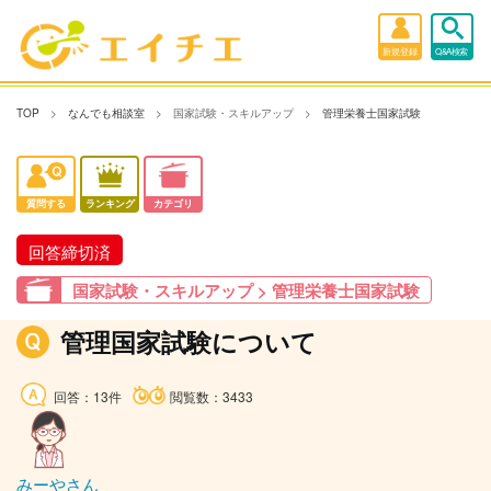
新規登録
Q&A検索
TOP
なんでも相談室
国家試験・スキルアップ
管理栄養士国家試験
質問する
ランキング
カテゴリ
回答締切済
国家試験・スキルアップ > 管理栄養士国家試験
管理国家試験について
回答：13件
閲覧数：3433
みーやさん