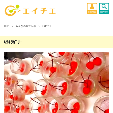
新規登録
Q&A検索
TOP
みんなの献立レポ
ｷﾗｷﾗｾﾞﾘｰ
ｷﾗｷﾗｾﾞﾘｰ