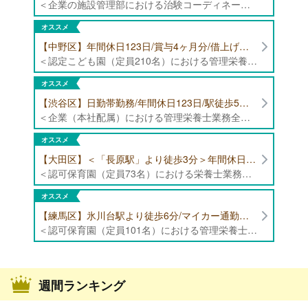
＜企業の施設管理部における治験コーディネーター業務全般＞ ・健康食品の臨床試験に伴う指導 ・スケジュール調整等の被験者管理 ・データ収集、書類作成 ・医療機関にて被験者への説明や誘導 ・栄養指導、栄養計算
オススメ
【中野区】年間休日123日/賞与4ヶ月分/借上げ住宅制度あり 認定こども園（定員210名）にて管理栄養士・栄養士募集！
＜認定こども園（定員210名）における管理栄養士・栄養士業務全般＞ ・管理栄養士、栄養士業務全般
オススメ
【渋谷区】日勤帯勤務/年間休日123日/駅徒歩5分/企業（本社配属）にて管理栄養士募集！
＜企業（本社配属）における管理栄養士業務全般＞ ・本社および在宅（週1日程度）で、運営・受託する保育園（約50箇所）の管理栄養士・マネジメント業務全般 ・調理指導、育成 ・調理代行※欠員時 ・衛生管理 ・献立作成 ・食材発注 ・園長、調理スタッフとの給食会議 ・クライアント企業との給食会議（食育等の企画提案） ・採用業務（面接・施設見学同行）など ・担当保育園の定期巡回（直行やオンライン対応あり） ※23区内の認可保育園や、事業所内保育園（市川市、古河市、厚木市・追浜等）
オススメ
【大田区】＜「長原駅」より徒歩3分＞年間休日120日以上/最大10連休取得可能/日勤帯勤務のみ 認可保育園（定員73名）にて、栄養士の募集！
＜認可保育園（定員73名）における栄養士業務全般＞ ・調理（朝おやつ・給食・おやつ・補食） ・盛付け、片づけ ・食育、保育室への給食ラウンド、事務業務 ・調理室のお掃除、備蓄の確認、発注など ※定員:73名(0歳児6名、1歳歳児10名、2歳児12名、3歳-5歳児各15名)
オススメ
【練馬区】氷川台駅より徒歩6分/マイカー通勤可能/年間休日120日/賞与高水準 認可保育園（定員101名）にて管理栄養士・栄養士・調理師募集！
＜認可保育園（定員101名）における管理栄養士・栄養士・調理師業務全般＞ ・調理業務全般 ・離乳食、アレルギー除去食対応 ・食育活動
週間ランキング