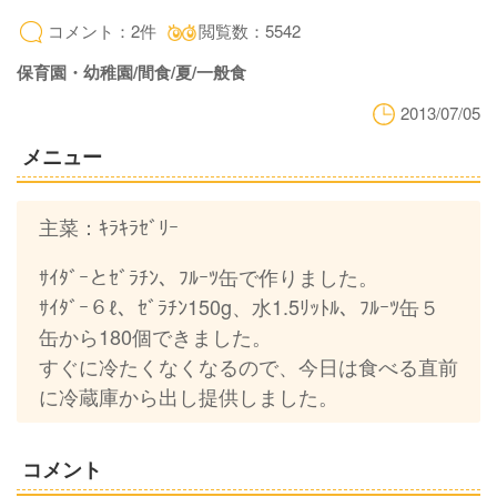
コメント：2件
閲覧数：5542
保育園・幼稚園/間食/夏/一般食
2013/07/05
メニュー
主菜：ｷﾗｷﾗｾﾞﾘｰ
ｻｲﾀﾞｰとｾﾞﾗﾁﾝ、ﾌﾙｰﾂ缶で作りました。
ｻｲﾀﾞｰ６ℓ、ｾﾞﾗﾁﾝ150g、水1.5ﾘｯﾄﾙ、ﾌﾙｰﾂ缶５
缶から180個できました。
すぐに冷たくなくなるので、今日は食べる直前
に冷蔵庫から出し提供しました。
コメント