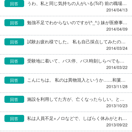
うわ、私と同じ気持ちの人がいる(ToT) 前の職場が保育園で栄養士は私ひとり。調理のおばさんも私の事が気にくわない。 毎日死なない程度に事故らないか、病気しないか。園のすぐ近くに線路があったので、線路を渡って行きたいな…と思ったり(笑) で、私は２年目でなんとか辞める事ができて今は委託会社ですが、対人関係のスキルが上がりました。
回答
2014/04/13
勉強不足でわからないのですが(^_^;) 妹が医療事務で勤めている病院(呼吸内科)の先生も検査、薬で点数取るのが大好きな先生だそうで、ただの風邪で少なくても7～8種類薬を出すそうです( ´_ゝ`) 素人考えでも、肝臓大丈夫かしら？副作用大丈夫かしら？って思っちゃいます。 反対に私の勤め先の入居者さんが受診されてる病院の先生は、なるべく食べ物からの摂取を薦めてるらしいです(カリウムを補うためにバナナ多めに…と食事戔出ています) というか、痩せる薬あるなら私がほしいくらいですww 関係ない話ですみません(^_^;)
回答
2014/04/09
試験お疲れ様でした。 私も自己採点してみたのですが、(ユーキャンと東京アカデミー半々)118点でした……orz 僅かな希望を持ちたいと思います(泣)
回答
2014/03/24
受験地に着いて、バス停、バス時刻しらべでもう泣きたくなりました(笑) 久しぶりに来たので(^_^;) 同じ様な気持ちの方がいて少し安心しました(笑) お互い頑張りましょう！！
回答
2014/03/22
こんにちは。 私のは異物混入というか……和菓子にカビが生えてました(´д｀|||) しかもそれ、自分で買ったものではなくホワイトデーのお返しに業者さんのおじさんから頂いたお菓子でした(T_T) カビが生えてたのは、私がもらったものだけみたいでしたが、業者さんに言うことも躊躇われ、お菓子屋さんに直接言うのも変だし……… 折角頂いたお菓子でしたが、捨てました。後日業者さんには『ごちそうさまでした』って言うしかなかったorz
回答
2013/11/28
施設を利用してた方が、亡くなったらしい。という事を聞いて、昼休み休憩室でその方の話をしてました。(びっくりしたとか思い出話) その時突然、厨房から『ジャーーー』という音が。 『なんかガスにかけてたっけ!!?』 急いで行ったら、洗浄機が勝手に回ってました。 休憩に入る前に蓋？を閉めてたか開けてたかは記憶にありませんでしたが、どちらにしても勝手に動き出すことは今までありませんでした。 怖い話ではなく、びっくりした話です(笑)
回答
2013/10/23
私は人員不足+ノロなどで、しばらく休みがとれませんでした（ ＴДＴ） そのとき全て周りが悪いと思っていました。あと、某アニメの影分身の術が使えないかと本気で考えたりww 今は自分の事しか見えない状況なのもわかります。 じきに落ち着くと思いますよ(^^)自分へのご褒美に旅行の計画(妄想?)立てるとかして、なんとか乗り切りましょう。
回答
2013/09/22