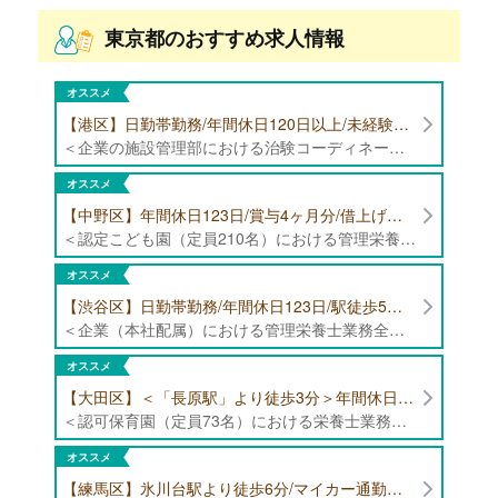
東京都のおすすめ求人情報
オススメ
【港区】日勤帯勤務/年間休日120日以上/未経験者歓迎/健康食品の臨床試験に携わる管理栄養士・栄養士の治験コーディネーター募集！
＜企業の施設管理部における治験コーディネーター業務全般＞ ・健康食品の臨床試験に伴う指導 ・スケジュール調整等の被験者管理 ・データ収集、書類作成 ・医療機関にて被験者への説明や誘導 ・栄養指導、栄養計算
オススメ
【中野区】年間休日123日/賞与4ヶ月分/借上げ住宅制度あり 認定こども園（定員210名）にて管理栄養士・栄養士募集！
＜認定こども園（定員210名）における管理栄養士・栄養士業務全般＞ ・管理栄養士、栄養士業務全般
オススメ
【渋谷区】日勤帯勤務/年間休日123日/駅徒歩5分/企業（本社配属）にて管理栄養士募集！
＜企業（本社配属）における管理栄養士業務全般＞ ・本社および在宅（週1日程度）で、運営・受託する保育園（約50箇所）の管理栄養士・マネジメント業務全般 ・調理指導、育成 ・調理代行※欠員時 ・衛生管理 ・献立作成 ・食材発注 ・園長、調理スタッフとの給食会議 ・クライアント企業との給食会議（食育等の企画提案） ・採用業務（面接・施設見学同行）など ・担当保育園の定期巡回（直行やオンライン対応あり） ※23区内の認可保育園や、事業所内保育園（市川市、古河市、厚木市・追浜等）
オススメ
【大田区】＜「長原駅」より徒歩3分＞年間休日120日以上/最大10連休取得可能/日勤帯勤務のみ 認可保育園（定員73名）にて、栄養士の募集！
＜認可保育園（定員73名）における栄養士業務全般＞ ・調理（朝おやつ・給食・おやつ・補食） ・盛付け、片づけ ・食育、保育室への給食ラウンド、事務業務 ・調理室のお掃除、備蓄の確認、発注など ※定員:73名(0歳児6名、1歳歳児10名、2歳児12名、3歳-5歳児各15名)
オススメ
【練馬区】氷川台駅より徒歩6分/マイカー通勤可能/年間休日120日/賞与高水準 認可保育園（定員101名）にて管理栄養士・栄養士・調理師募集！