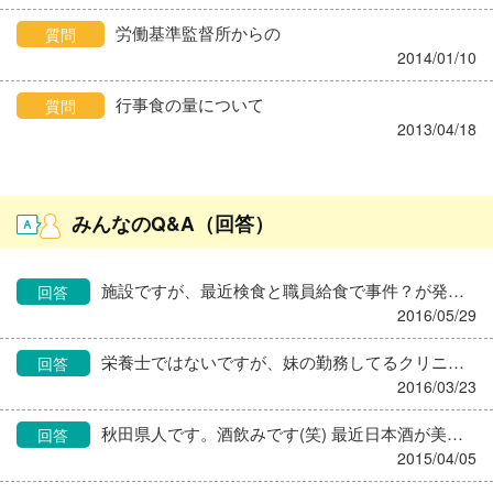
労働基準監督所からの
質問
2014/01/10
行事食の量について
質問
2013/04/18
みんなのQ&A（回答）
施設ですが、最近検食と職員給食で事件？が発生。 偏食の多い職員が新人介護士の指導係になり、同じ勤務が多いです。すると偏食職員の名前とコメントを書いて新人職員が代わりに検食をたべていた。100歩譲って、良しとしましょう。 ですが新人は代わりに検食を食べるのが当たり前になった。ある日検食に当たっていた別の職員が｢仕事が忙しくてご飯食べられないから(業務を)変わって｣と言ったところ、新人は(検食を)変わりに食べてだと思い込んで食べてしまい、｢(検食の職員)さんの名前とコメントを書いて下さい｣と抜かしたそうな。 検食ではないけれども職員給食で蕎麦だった日。うちの施設では職員給食はセルフサービスで、麺の時は自分で生麺を茹でて汁をはる。 ある職員は給食を頼んでいたが蕎麦が嫌いなので、わざわざうどんを持ってきてた。 蕎麦嫌いなら頼むなよ‼(献立表は貼ってある)蕎麦のほうがうどんより高いのに。だったら蕎麦一つでもキャンセルして材料費浮かせたわ‼ 勿論抗議しましたが、暖簾に腕押し的な… ｢はぁ｣って反応でした(ToT) 後の方検食じゃなくてただの愚痴ですみません。
回答
2016/05/29
栄養士ではないですが、妹の勤務してるクリニックの先生が電カルに打ち込んだ『森林少女』 （心理症状と書こうとした？）が私の中のトップ賞です
回答
2016/03/23
秋田県人です。酒飲みです(笑) 最近日本酒が美味しく飲めるようになりました♪(ｏ・ω・)ノ)) 私が好きな秋田のお酒 高清水、その名も『辛口』 鈴木酒造 秀よし 『ラシャンテ』 です(^-^) ラシャンテはスパークリングの日本酒で飲みやすいですよ(°▽°)
回答
2015/04/05