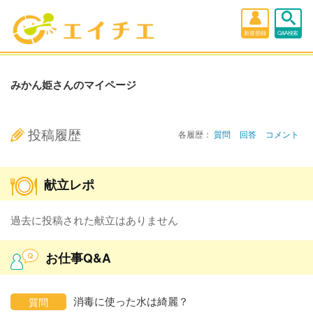
新規登録
Q&A検索
みかん姫さんのマイページ
投稿履歴
各履歴：
質問
回答
コメント
献立レポ
過去に投稿された献立はありません
お仕事Q&A
消毒に使った水は綺麗？
質問