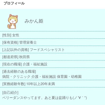
プロフィール
みかん姫
[性別] 女性
[保有資格] 管理栄養士
[上記以外の資格] フードスペシャリスト
[都道府県] 秋田県
[現在の職場] 介護・福祉施設
[過去経験のある職場]
病院・クリニック 介護・福祉施設 保育園・幼稚園
[実務経験年数] 10年以上20年未満
[自己紹介]
ベリーダンスやってます。あと夏は盆踊りも(ノ´∀｀*)