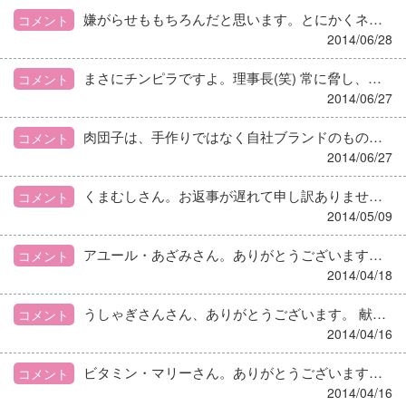
嫌がらせももちろんだと思います。とにかくネチネチネチネチ(笑) いるかとライオンさんの施設の利用者さんも、、すごいですねぇ( ´△｀)
コメント
2014/06/28
まさにチンピラですよ。理事長(笑) 常に脅し、ストーカーなどどこまで本当か分かりませんが、どれも本当にやったと思える人です……。
コメント
2014/06/27
肉団子は、手作りではなく自社ブランドのものでした。利用者さんからも他の職員さんからも、固いとの意見はきいていません。利用者よりも歯の弱い人だったのでしょうかね(笑)50代くらいの職員さんです。 決めつける事なく、客観的な目を養いたいです(>_<)
コメント
2014/06/27
くまむしさん。お返事が遅れて申し訳ありません(>_<) 1ヶ月が過ぎ、なんとか少しずつですがこの状況に慣れつつあります。 ご指摘の通り、上司と馴れ合い？になっていたこと、今までの施設さんがとても良かったこと(笑)を改めて気付かせてもらえました。 悲劇のヒロイン気取りでいたことが恥ずかしい(-_-;) なんでもハイハイ言ってしまって、後悔するのは自分ですからね。ちゃんと考えて行動していくように気を付けます。 アドバイスありがとうございました。
コメント
2014/05/09
アユール・あざみさん。ありがとうございます。 本当に今までの施設の職員さんは、みなさんとてもいい人達でした。今の施設の介護士さんはいい人たちです。 今回の事で私は理事長に怒鳴られたことよりも、今の勤務体制などの改善を訴えて理解してくれなかった委託の上司に絶望しました。 会社に助けを求めても、いつも無視、もっと頑張れの日常に疲れました。 また、再来月からまた新規施設に異動になることも、現在の異動先に移る際に聞かされていました。 都合のいいヤツとしか思われていないんだろうなーと思っています。
コメント
2014/04/18
うしゃぎさんさん、ありがとうございます。 献立はあらかじめ変更します。と言っても、彼女がメニュー表を作ってるのでぶちギレられるそうです(T_T) 私もここまで大事になるとは思いませんでした………
コメント
2014/04/16
ビタミン・マリーさん。ありがとうございます。 見下す、というかヤ○ザに近い脅しですね(´д｀|||)バカヤローだのコノヤローだの、嘘つきだとも言われました。 会社の上司とも仲は良かったので、つい言ってしまった感じです。そのお陰で、結局は社蓄としか思われてないと分かりましたね………
コメント
2014/04/16