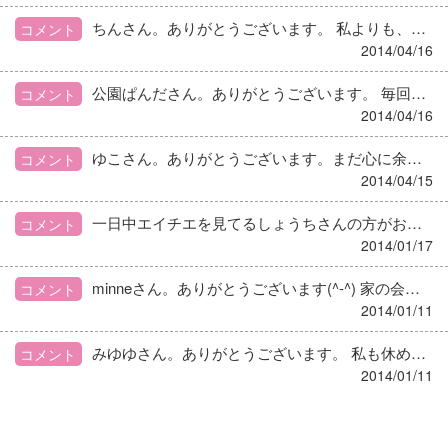
ちんさん。ありがとうございます。 私よりも、ちんさんの方がいっぱい、いっぱい頑張っていますね…… パートさんたちはむしろいい人なので異動も、本当はしたくなかった。 委託の上司は、依とも簡単に『掛け持ち』と言えるほど、現場経験が少ない人なので分かってはもらえないと思っています。 現場から昇進した人達は辞めてしまったので…… ちんさんなら、もっといい職場で勤められると思いますよ(^-^)
コメント
2014/04/16
公園ぱんださん。ありがとうございます。 毎回人手不足なのに、さらに新規の施設を取り、応援にとられる。と、さらに人手不足になる。という自転車操業に陥ってます。 栄養士の求人も給料も少ない田舎なので、辞めるのも勇気がいります(>_<) 自分に素直になりたいと思います。(T_T)
コメント
2014/04/16
ゆこさん。ありがとうございます。まだ心に余裕がないので、ちょっとトゲのあるお礼←になるかもしれない事をお詫びします。 両施設、施設に栄養士はいません。調理員さんに確認してもらうこと気づきませんでした。献立は栄養士がやるものと思い込んでいました。 ただ、２施設とも献立、発注、月報、食数 、現場(主にB施設)を掛け持ちしているので、発注に間に合わなくなったり、あれ、○○って在庫あったのどっちの冷蔵庫だっけ？ってなったりしてます。 残業も公出もしないで完璧に×２をこなす方法もあればアドバイス戴きたいです。
コメント
2014/04/15
一日中エイチエを見てるしょうちさんの方がお暇なのでは？
コメント
2014/01/17
minneさん。ありがとうございます(^-^) 家の会社で最近、この人は辞めないだろう、と思っていた同世代の人達が辞めてしまってショックで、私がこの会社にいる理由を失ってしまった(なんてカッコイイw)気がして(。>д<) 人財とか言ってるわりに、どうせ私たちは使い捨ての駒なのね…… とか言うナルシスです(笑) 私の話は勉強になりません!!!
コメント
2014/01/11
みゆゆさん。ありがとうございます。 私も休めなかった時は何度も監督所に行ってやろうかと思いました(笑) でも業務課の方たちの方が大変だよな……って、頭では分かっててもつい、なんで自分だけ……と、悲劇のヒロイン思考に陥ります(笑) 提出する書類多くて嫌ですね～(^_^;)
コメント
2014/01/11