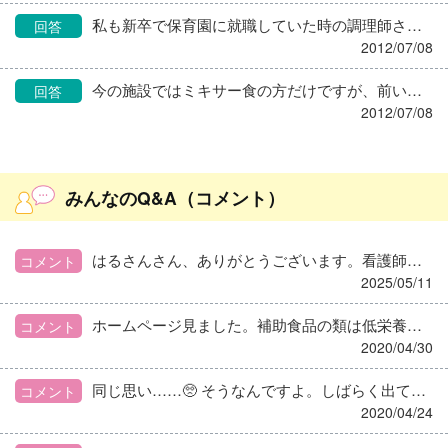
私も新卒で保育園に就職していた時の調理師さんとのやり取りを思い出しました。今になって自分、生意気だったなーとおもいだすと恥ずかしくなってしまいます。(でもその人は新卒の若い(当時は)子が!!って、面白くない思いもしていたと思います) 保育園を辞めて今の委託会社に入って暫くして、新規オープンの事業所の責任者になってからワンマンぶりが復活(笑)パートさんとぶつかることがしょっちゅうで、委託会社の係長が間に入ってくれたり… 係長がパートさんの意見を聞いたところ、私は『すみません』と言わない。と注意されました。 結局はコミュニケーションですかね。今も自分の母親よりも年上の人たちと仕事しているので、いろいろ相談したり、聞いたりしたら『頼られてる』と面白くなる人がほとんどだと思いますので、ちょっとおバカなふりをしてみるのもいいかもしれません。(持ち上げる…?) まとまらず、長々と失礼しました…。
回答
2012/07/08
今の施設ではミキサー食の方だけですが、前いた施設ではソフティアgel、プリンプリン、スベラカーゼなどの粉をミキサー食みたいに使っていたり、市販されているソフト食なども使っていましたよ。 業者さんにサンプル依頼してみると、結構貰えたりしますよ。
回答
2012/07/08
みんなのQ&A（コメント）
はるさんさん、ありがとうございます。看護師さんの口撃がいつも勢い強いのと、たまにトンデモ理論をかます人なので負けそうになりますが… 最後の『ばーか』に笑わせてもらいました!!ちょっとモヤモヤしてましたが、美しい日本語で言い返したいと思います！
コメント
2025/05/11
ホームページ見ました。補助食品の類は低栄養や嚥下障害のある人の為だと思い込みがありました。常食の方でも、私たちでも食べて良い物ですもんね(^^; 参考になります。ありがとうございました。
コメント
2020/04/30
同じ思い……🥺 そうなんですよ。しばらく出てないのにしかも１人じゃなく複数人いたり。 体調不良なので結局食止めになって亡くなってしまい、残る在庫……。 使いたくないわけじゃないの、なぜ今、出来ればもうちょっと早く……なんて不謹慎かもしれないけど思ってしまいます。
コメント
2020/04/24