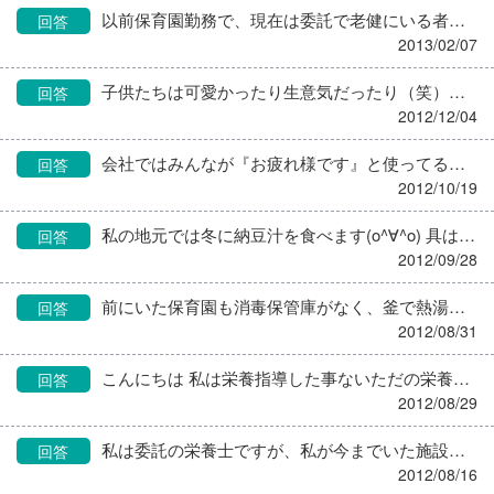
以前保育園勤務で、現在は委託で老健にいる者です。保育園は直営で衛生にあまり詳しくなく、生野菜果物はなんと!!塩で消毒… 次亜は使うのは不安だと言っていました(調理のおばばが) 現在委託ではもちろん次亜消毒をしています。 近くの保育園では、電解水？で消毒してると聞きます(^^)確か研修受けた事あるのに忘れました。 ぐだぐだ関係ない話しばかりで申し訳ありません。
回答
2013/02/07
子供たちは可愛かったり生意気だったり（笑）しましたが、栄養士は孤独でした。 同期の保育士も信用出来ない園でした(T_T) ですが、子供達とは結構食育や給食などで接する事は多かったです。なのでほとんどの子供達の顔と名前は覚える事が出来ました(^_^)
回答
2012/12/04
会社ではみんなが『お疲れ様です』と使ってるので気になりません。私はお疲れ様→目上の人に ご苦労様→目下(?)の人に 使うと教わった気がします。 それよりも気になるのは、業者さんで『お疲れ様です』と使う人（笑）『お世話様です』じゃないのかな…(^_^;)と、違和感を感じてしまって、お疲れ様ですと返せません（笑） 『ど～も』ってごまかしてます
回答
2012/10/19
私の地元では冬に納豆汁を食べます(o^∀^o) 具は各家庭によって違いますが、里芋、油揚げ、山菜、ねぎ又はセリです。 ちゃんとスーパーに、納豆汁の具と素が売ってあります。 施設でも作りますが、納豆は味噌を溶いてから入れるので納豆禁の人の分は先に寄せておいてます。
回答
2012/09/28
前にいた保育園も消毒保管庫がなく、釜で熱湯消毒してました 食器は未満児がメラミン食器、以上児が強化磁器を使用してました。 熱湯消毒でもメラミンのコーティング剥げてましたねぇ(-_-#) 次亜だとコーティングが『焼ける』って言ってましたね…(業者さんが) 毎日火傷しそうで怖かった（笑）消毒保管庫、入れてくれるといいですね(^_^A)
回答
2012/08/31
こんにちは 私は栄養指導した事ないただの栄養士ですが、何年か前に歯医者行った時に、栄養指導を受けました。(歯医者で栄養士って、田舎では珍しいって思ったので) 歯医者の栄養指導は保険が効かず、4500円ほど取られました 妹が医療事務なので、病院でもこんなにお金かかるの と聞いた所、『歯医者は普通の病院と違うからわかんない(-_-)』だそうで（笑） それを思えば、安いと思ってしまいます（笑）
回答
2012/08/29
私は委託の栄養士ですが、私が今までいた施設では検食代はもらっていません…よ 少なくとも今の施設ではもらっていません。理由はすみません、忘れました…。
回答
2012/08/16