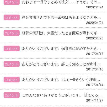
おおよそ一月分まとめて注文…。そうか、その手がありましたか!!連休が来ると気持ちだけが焦ってしまってあまり使用頻度の高くない調味料とかは不安になってストックしてしまうのに… そして私も近場のスーパーに買いに走ることが多々ありますよ(泣) 前には魚を忘れた😱 うどん忘れた😱 なんて事もありました………。確認してるつもりなのに………
コメント
2020/04/24
多分業者さんでも若干余裕はあるようなことを聞いた事があるので、戦々恐々としながら追加してみました。どうやら、大丈夫だったみたいです😄
コメント
2020/04/24
経菅栄養剤は、大雪だったとき配送が遅れてギリギリになったことがあったので非常食分も考えストックはしてるんです。補助食品に関しても考えておけば良かったです😅 今回のコロナの影響は、幸い今のところはないけど、この先どうなるか不安ですね。
コメント
2020/04/23
ありがとうございます。保育園に勤めてたときや、姪の離乳食の手伝いで調べましたが、黒蜜については今回初耳でしたので(>_<)
コメント
2017/04/17
ありがとうございます。詳しく知ることが出来て良かったですm(_ _)m
コメント
2017/04/16
ありがとうございます。 はぁー‼そういう理由なんですね(゜ロ゜)スッキリしました。 これらの事が周知していき、今回の様な事故が無くなってほしいですね。
コメント
2017/04/14
ごめんなさいありがとうございます。 甘えてるんですよね…。勉強して、看護師さん達と同レベルになるように頑張ります！！
コメント
2014/11/27