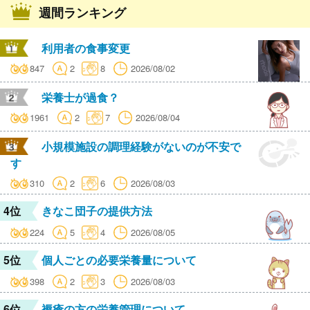
週間ランキング
利用者の食事変更
847
2
8
2026/08/02
栄養士が過食？
1961
2
7
2026/08/04
小規模施設の調理経験がないのが不安で
す
310
2
6
2026/08/03
4位
きなこ団子の提供方法
224
5
4
2026/08/05
5位
個人ごとの必要栄養量について
398
2
3
2026/08/03
6位
褥瘡の方の栄養管理について