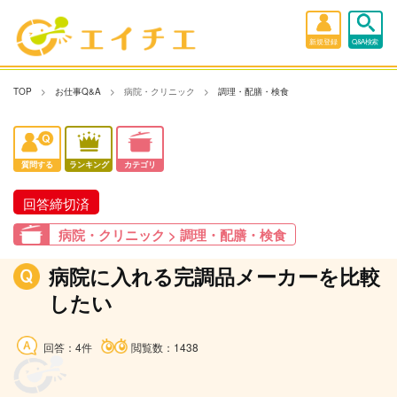
新規登録
Q&A検索
TOP
お仕事Q&A
病院・クリニック
調理・配膳・検食
質問する
ランキング
カテゴリ
回答締切済
病院・クリニック > 調理・配膳・検食
病院に入れる完調品メーカーを比較
したい
回答：4件
閲覧数：1438