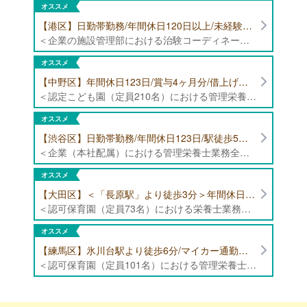
オススメ
【港区】日勤帯勤務/年間休日120日以上/未経験者歓迎/健康食品の臨床試験に携わる管理栄養士・栄養士の治験コーディネーター募集！
＜企業の施設管理部における治験コーディネーター業務全般＞ ・健康食品の臨床試験に伴う指導 ・スケジュール調整等の被験者管理 ・データ収集、書類作成 ・医療機関にて被験者への説明や誘導 ・栄養指導、栄養計算
オススメ
【中野区】年間休日123日/賞与4ヶ月分/借上げ住宅制度あり 認定こども園（定員210名）にて管理栄養士・栄養士募集！
＜認定こども園（定員210名）における管理栄養士・栄養士業務全般＞ ・管理栄養士、栄養士業務全般
オススメ
【渋谷区】日勤帯勤務/年間休日123日/駅徒歩5分/企業（本社配属）にて管理栄養士募集！
＜企業（本社配属）における管理栄養士業務全般＞ ・本社および在宅（週1日程度）で、運営・受託する保育園（約50箇所）の管理栄養士・マネジメント業務全般 ・調理指導、育成 ・調理代行※欠員時 ・衛生管理 ・献立作成 ・食材発注 ・園長、調理スタッフとの給食会議 ・クライアント企業との給食会議（食育等の企画提案） ・採用業務（面接・施設見学同行）など ・担当保育園の定期巡回（直行やオンライン対応あり） ※23区内の認可保育園や、事業所内保育園（市川市、古河市、厚木市・追浜等）
オススメ
【大田区】＜「長原駅」より徒歩3分＞年間休日120日以上/最大10連休取得可能/日勤帯勤務のみ 認可保育園（定員73名）にて、栄養士の募集！
＜認可保育園（定員73名）における栄養士業務全般＞ ・調理（朝おやつ・給食・おやつ・補食） ・盛付け、片づけ ・食育、保育室への給食ラウンド、事務業務 ・調理室のお掃除、備蓄の確認、発注など ※定員:73名(0歳児6名、1歳歳児10名、2歳児12名、3歳-5歳児各15名)
オススメ
【練馬区】氷川台駅より徒歩6分/マイカー通勤可能/年間休日120日/賞与高水準 認可保育園（定員101名）にて管理栄養士・栄養士・調理師募集！
＜認可保育園（定員101名）における管理栄養士・栄養士・調理師業務全般＞ ・調理業務全般 ・離乳食、アレルギー除去食対応 ・食育活動