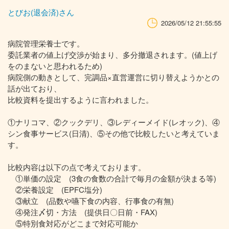
とびお(退会済)さん
2026/05/12 21:55:55
病院管理栄養士です。
委託業者の値上げ交渉が始まり、多分撤退されます。(値上げ
をのまないと思われるため)
病院側の動きとして、完調品×直営運営に切り替えようかとの
話が出ており、
比較資料を提出するように言われました。
①ナリコマ、②クックデリ、③レディーメイド(レオック)、④
シン食事サービス(日清)、⑤その他で比較したいと考えていま
す。
比較内容は以下の点で考えております。
①単価の設定 (3食の食数の合計で毎月の金額が決まる等)
②栄養設定 (EPFC塩分)
③献立 (品数や嚥下食の内容、行事食の有無)
④発注〆切・方法 (提供日〇日前・FAX)
⑤特別食対応がどこまで対応可能か