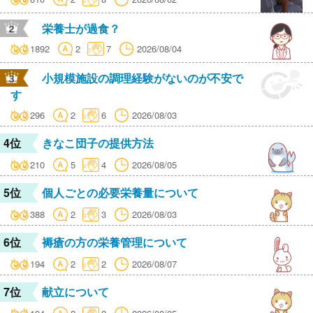
栄養士が過食？
1892
2
7
2026/08/04
小規模施設の調理経験がないのが不安で
す
296
2
6
2026/08/03
4位
きなこ団子の提供方法
210
5
4
2026/08/05
5位
個人ごとの必要栄養量について
388
2
3
2026/08/03
6位
褥瘡の方の栄養管理について
194
2
2
2026/08/07
7位
献立について