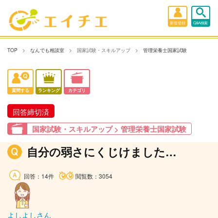
新規登録
Q&A検索
TOP
なんでも相談室
国家試験・スキルアップ
管理栄養士国家試験
質問する
ランキング
カテゴリ
回答締切済
国家試験・スキルアップ > 管理栄養士国家試験
自分の弱さにくじけました…
回答：14件
閲覧数：3054
よしよしさん