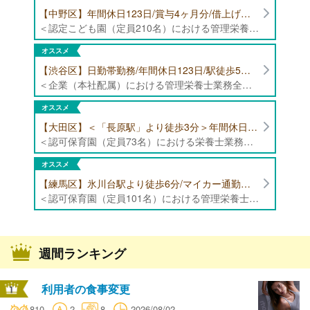
【中野区】年間休日123日/賞与4ヶ月分/借上げ住宅制度あり 認定こども園（定員210名）にて管理栄養士・栄養士募集！
＜認定こども園（定員210名）における管理栄養士・栄養士業務全般＞ ・管理栄養士、栄養士業務全般
オススメ
【渋谷区】日勤帯勤務/年間休日123日/駅徒歩5分/企業（本社配属）にて管理栄養士募集！
＜企業（本社配属）における管理栄養士業務全般＞ ・本社および在宅（週1日程度）で、運営・受託する保育園（約50箇所）の管理栄養士・マネジメント業務全般 ・調理指導、育成 ・調理代行※欠員時 ・衛生管理 ・献立作成 ・食材発注 ・園長、調理スタッフとの給食会議 ・クライアント企業との給食会議（食育等の企画提案） ・採用業務（面接・施設見学同行）など ・担当保育園の定期巡回（直行やオンライン対応あり） ※23区内の認可保育園や、事業所内保育園（市川市、古河市、厚木市・追浜等）
オススメ
【大田区】＜「長原駅」より徒歩3分＞年間休日120日以上/最大10連休取得可能/日勤帯勤務のみ 認可保育園（定員73名）にて、栄養士の募集！
＜認可保育園（定員73名）における栄養士業務全般＞ ・調理（朝おやつ・給食・おやつ・補食） ・盛付け、片づけ ・食育、保育室への給食ラウンド、事務業務 ・調理室のお掃除、備蓄の確認、発注など ※定員:73名(0歳児6名、1歳歳児10名、2歳児12名、3歳-5歳児各15名)
オススメ
【練馬区】氷川台駅より徒歩6分/マイカー通勤可能/年間休日120日/賞与高水準 認可保育園（定員101名）にて管理栄養士・栄養士・調理師募集！
＜認可保育園（定員101名）における管理栄養士・栄養士・調理師業務全般＞ ・調理業務全般 ・離乳食、アレルギー除去食対応 ・食育活動
週間ランキング
利用者の食事変更
810
2
8
2026/08/02