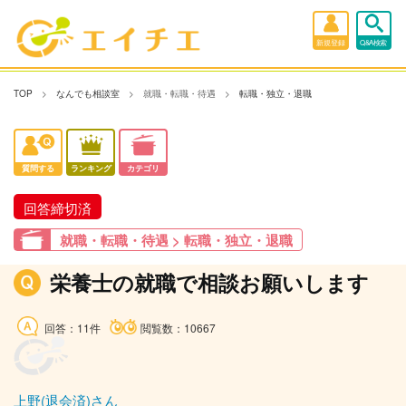
新規登録
Q&A検索
TOP
なんでも相談室
就職・転職・待遇
転職・独立・退職
質問する
ランキング
カテゴリ
回答締切済
就職・転職・待遇 > 転職・独立・退職
栄養士の就職で相談お願いします
回答：11件
閲覧数：10667
上野(退会済)さん