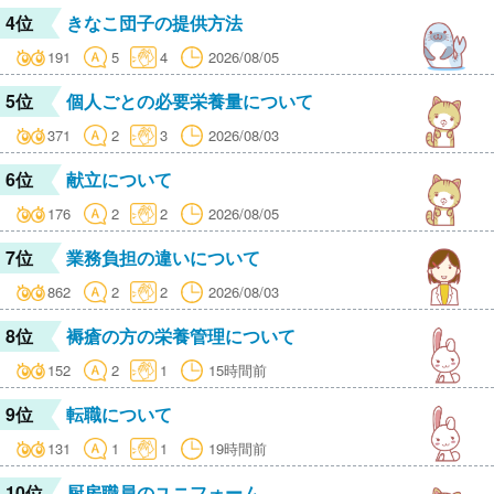
4位
きなこ団子の提供方法
191
5
4
2026/08/05
5位
個人ごとの必要栄養量について
371
2
3
2026/08/03
6位
献立について
176
2
2
2026/08/05
7位
業務負担の違いについて
862
2
2
2026/08/03
8位
褥瘡の方の栄養管理について
152
2
1
15時間前
9位
転職について
131
1
1
19時間前
10位
厨房職員のユニフォーム