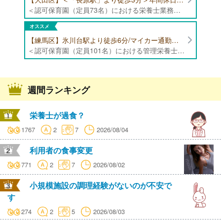
＜認可保育園（定員73名）における栄養士業務全般＞ ・調理（朝おやつ・給食・おやつ・補食） ・盛付け、片づけ ・食育、保育室への給食ラウンド、事務業務 ・調理室のお掃除、備蓄の確認、発注など ※定員:73名(0歳児6名、1歳歳児10名、2歳児12名、3歳-5歳児各15名)
オススメ
【練馬区】氷川台駅より徒歩6分/マイカー通勤可能/年間休日120日/賞与高水準 認可保育園（定員101名）にて管理栄養士・栄養士・調理師募集！
＜認可保育園（定員101名）における管理栄養士・栄養士・調理師業務全般＞ ・調理業務全般 ・離乳食、アレルギー除去食対応 ・食育活動
週間ランキング
栄養士が過食？
1767
2
7
2026/08/04
利用者の食事変更
771
2
7
2026/08/02
小規模施設の調理経験がないのが不安で
す
274
2
5
2026/08/03