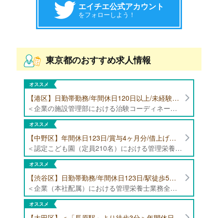
エイチエ公式アカウント
をフォローしよう！
東京都のおすすめ求人情報
オススメ
【港区】日勤帯勤務/年間休日120日以上/未経験者歓迎/健康食品の臨床試験に携わる管理栄養士・栄養士の治験コーディネーター募集！
＜企業の施設管理部における治験コーディネーター業務全般＞ ・健康食品の臨床試験に伴う指導 ・スケジュール調整等の被験者管理 ・データ収集、書類作成 ・医療機関にて被験者への説明や誘導 ・栄養指導、栄養計算
オススメ
【中野区】年間休日123日/賞与4ヶ月分/借上げ住宅制度あり 認定こども園（定員210名）にて管理栄養士・栄養士募集！
＜認定こども園（定員210名）における管理栄養士・栄養士業務全般＞ ・管理栄養士、栄養士業務全般
オススメ
【渋谷区】日勤帯勤務/年間休日123日/駅徒歩5分/企業（本社配属）にて管理栄養士募集！
＜企業（本社配属）における管理栄養士業務全般＞ ・本社および在宅（週1日程度）で、運営・受託する保育園（約50箇所）の管理栄養士・マネジメント業務全般 ・調理指導、育成 ・調理代行※欠員時 ・衛生管理 ・献立作成 ・食材発注 ・園長、調理スタッフとの給食会議 ・クライアント企業との給食会議（食育等の企画提案） ・採用業務（面接・施設見学同行）など ・担当保育園の定期巡回（直行やオンライン対応あり） ※23区内の認可保育園や、事業所内保育園（市川市、古河市、厚木市・追浜等）
オススメ
【大田区】＜「長原駅」より徒歩3分＞年間休日120日以上/最大10連休取得可能/日勤帯勤務のみ 認可保育園（定員73名）にて、栄養士の募集！