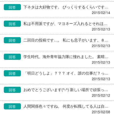
下ネタは大好物です。 びっくりするくらいです。 小学男子が３人寄ったら、アホみたいな下ネタ替え歌で 延々とギャハギャハ笑ってます。 保育園児も同様ですねー。 小学男子になったら歯止めがききませんが（泣） 好みは、髪の毛の長いちょっとほわっとした女の子らしいです。 天美（あまみ）ちゃんっていうんですが(笑) こないだパパに、天ぷらみたいでおいしそうって言って、 「天の川のあまで綺麗だねって言いなさい」 と怒られてたみたいです。 女心が分かるようになるのはまだまだ先ですね(^^;
回答
2015/02/14
私は不用派ですが、マヨネーズ入れるとそれほど美味しくなるのだろうか？ どちらかと言えば、大人がマヨネーズ入ったものが好きだからではないでしょうか？ 味が濃くなりますしね。 マイルドになるという人もいるかと思いますが、そもそも保育園の食事にベッタリソースを塗らないですよね。 昼食に出すとき、私の園では、職員には小袋のマヨネーズをつけています。
回答
2015/02/13
二回目の投稿です…。 私にも息子がいます。８才ですが。 自分の息子だったらと思うと、それでも多分、 行くと言ったら行かせるかもしれません。 もちろん大事で、帰ってくるまで心配で心配でお百度参り 何回するかもわからないし、万が一何かあれば多分私は死ぬでしょうけど。 自分も行きたかったからでしょうか。 子供には苦労してほしくない反面、 自分で決めたことは苦労してもやらないと、 得るものは少ないと思ってるからでしょうか。 母親の私はそういう考えですが、 父親は違うようです。 バイクには絶対乗らすな、海外なんて行く必要はない、と。 自分は留学してたのに勝手だなあと。 息子に重ねてつい書いてしまいました。 ともかく、信念をもって行くArcher さんに、幸あることを祈っています。
回答
2015/02/13
学生時代、海外青年協力隊に憧れました。 素晴らしいです。 確かに今、情勢は良くありません。 それでもどうしてもしたい、と思ったときにしか出来ないことです。 信念も、体力も、行ける運も。 頑張ってください。
回答
2015/02/13
「明日どうしよ」？？？ オイ、誰の仕事だ？って感じですね。 こうなのでこうしてほしいとの要請がなきゃ私なら激怒します。 うちはパートさんは家庭の事情で出勤を代わるときは 自分達で都合つけますし、その連絡も来ます。 毎日出勤の私が伝言を頼まれるときもありましたが、 間に人を介すのはややこしくなるから当人同士でね、と 言っています。 インフルとかで何日か休むときの対応策は私の仕事なので、 手配しますが。 ルールというか、取り決めをきちんと決めた方がいいですよ。
回答
2015/02/13
おめでとうございます(^-^) 新しい場所で頑張ってくださいね。
回答
2015/02/12
人間関係色々ですね。 何度か転職してる人は自分の立場も転職先の雰囲気も色々で 色んな人間関係あるんだって思うけど、 ひとところでずっと勤めている人は、責任者はこうあるべき、とか、 舐められたくないプライドがあったりするかもしれませんね。 私も昔はそうでしたよ。 施設の一人栄養士の頃は、気張って正しくあろうとし、 それはいいが、今思えばワケわからんプライドも高かった。 今の園に来て、最初は色々あったけど、 子育てしてると考えも柔軟になってきて(笑) 色んなことを感情をまずは置いといて冷静に見るようになった。 その上で、栄養士としての職務でなく自分のプライドに関することで 優先するほどのことでなければ、別にいいかって思うようになった。 褒められると人間頑張るし。 二人体制でないぶん、また違うでしょうけど、 私の仕事は、責任者として円滑に厨房を回すこと、 その為に誰の手柄であろうと別にいい、と思ってます。 皆、大事にしてくれる人ばかりで助かってますが、 たぶん自分が自分が、って言う上司なら私も嫌気がさすとおもいます。 愚痴はたくさん吐き出して、 自分が反対の立場に立ったときに相手を思いやれるように なればいいかな。 因みに、うまが合わないはどうしようもないので、 出来るかぎりスルーを身に付けることです。
回答
2015/02/08