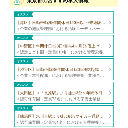
東京都のおすすめ求人情報
オススメ
【港区】日勤帯勤務/年間休日120日以上/未経験者歓迎/健康食品の臨床試験に携わる管理栄養士・栄養士の治験コーディネーター募集！
＜企業の施設管理部における治験コーディネーター業務全般＞ ・健康食品の臨床試験に伴う指導 ・スケジュール調整等の被験者管理 ・データ収集、書類作成 ・医療機関にて被験者への説明や誘導 ・栄養指導、栄養計算
オススメ
【中野区】年間休日123日/賞与4ヶ月分/借上げ住宅制度あり 認定こども園（定員210名）にて管理栄養士・栄養士募集！
＜認定こども園（定員210名）における管理栄養士・栄養士業務全般＞ ・管理栄養士、栄養士業務全般
オススメ
【渋谷区】日勤帯勤務/年間休日123日/駅徒歩5分/企業（本社配属）にて管理栄養士募集！
＜企業（本社配属）における管理栄養士業務全般＞ ・本社および在宅（週1日程度）で、運営・受託する保育園（約50箇所）の管理栄養士・マネジメント業務全般 ・調理指導、育成 ・調理代行※欠員時 ・衛生管理 ・献立作成 ・食材発注 ・園長、調理スタッフとの給食会議 ・クライアント企業との給食会議（食育等の企画提案） ・採用業務（面接・施設見学同行）など ・担当保育園の定期巡回（直行やオンライン対応あり） ※23区内の認可保育園や、事業所内保育園（市川市、古河市、厚木市・追浜等）
オススメ
【大田区】＜「長原駅」より徒歩3分＞年間休日120日以上/最大10連休取得可能/日勤帯勤務のみ 認可保育園（定員73名）にて、栄養士の募集！
＜認可保育園（定員73名）における栄養士業務全般＞ ・調理（朝おやつ・給食・おやつ・補食） ・盛付け、片づけ ・食育、保育室への給食ラウンド、事務業務 ・調理室のお掃除、備蓄の確認、発注など ※定員:73名(0歳児6名、1歳歳児10名、2歳児12名、3歳-5歳児各15名)
オススメ
【練馬区】氷川台駅より徒歩6分/マイカー通勤可能/年間休日120日/賞与高水準 認可保育園（定員101名）にて管理栄養士・栄養士・調理師募集！
＜認可保育園（定員101名）における管理栄養士・栄養士・調理師業務全般＞ ・調理業務全般 ・離乳食、アレルギー除去食対応 ・食育活動