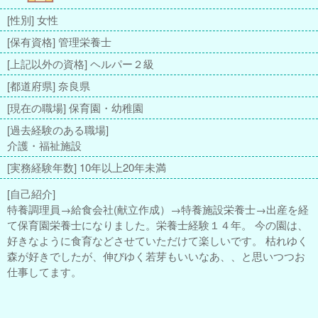
[性別] 女性
[保有資格] 管理栄養士
[上記以外の資格] ヘルパー２級
[都道府県] 奈良県
[現在の職場] 保育園・幼稚園
[過去経験のある職場]
介護・福祉施設
[実務経験年数] 10年以上20年未満
[自己紹介]
特養調理員→給食会社(献立作成）→特養施設栄養士→出産を経
て保育園栄養士になりました。栄養士経験１４年。 今の園は、
好きなように食育などさせていただけて楽しいです。 枯れゆく
森が好きでしたが、伸びゆく若芽もいいなあ、、と思いつつお
仕事してます。