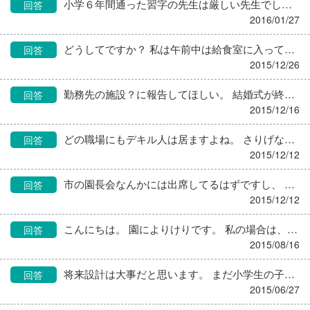
小学６年間通った習字の先生は厳しい先生でしたけど、 おやつにホットケーキの焼き方を教えてもらいました。 その家には年上のお姉ちゃん(先生の娘)たちの置いてった少女漫画がたくさんあって、 「パタリロ!!」や「イタズラなkiss」を全巻？読みました。 特にパタリロは、小学生には未知の世界(BLでした…)で、 マライヒ？は女なのか男なのかはじめの頃は理解不能でした。 先生の家に行くのはバスでしたが、ちょっと山の方だったので、 行く道に木苺がなっているところがあって、姉妹や一緒に通ってた子達と木苺狩りしてました。 今思えば、習字より違うこといっぱい覚えましたね。 小学生の時にピアノも習ってましたが、途中から幼馴染みと一緒に行き始めた先生が いかにも音大出の髪の長い綺麗な人で、しかも間違えると細い棒で手をピシッとされたので、 本当に嫌々通っていました。 幼馴染みが音大に行くくらいピアノが上手かったので、私のレベルと違ったのです。 それでも辞められなかったのは、理由があったのですが。 最初は姉がピアノ習う！と言い出し、喜んだ祖父が速攻ピアノを買ってくれました。 私も一緒に通い始めたのですが、３回目？にして姉が、泣いて辞めると言いだしました。 姉は１度嫌だと思ったことは絶対に嫌な性格です。 で、姉辞める→○○(私)どうする？と両親、祖父母に聞かれ。 私も辞めたかったのですが、チキンな私は空気を読んで続けます…と言ったのです。 で、結局６年まで頑張りました。 好きじゃなかったけど、気が進まないことでも続けて頑張る、というのは よい経験をしたなあと今になれば思います。 まあまあ理不尽なことも多い世の中だけど、 そういう経験があったからか、さほど苦でもなくやっていけてます(^^)
回答
2016/01/27
どうしてですか？ 私は午前中は給食室に入っていますが、午後からの事務時間で、 給食便り、献立表、アレルギーの面談、すべて行っています。 月一回食育をし、給食をたまにクラスで食べ、保護者とのクッキングを企画します。 でも私が入った８年前は栄養士は厨房にほぼいました。 前の栄養士さんがあまり積極的に出ていかなかったからです。 管理栄養士として、あれもしたいこれもしたい、 保護者とももっと話して力になりたい、子供たちと切り干し大根作ったり食育して楽しんでもらったりしたい。単純にそんな思いでした。 それは、自分自身子供を保育園に預けていたから、子供の成長に関してたくさん先生方に助けてもらったからでもあります。 自分にできる、自分の領域で子供や保護者の力になりたかった。 管理栄養士の仕事？ 厨房業務ばかりと言っているうちは、調理員さんの仕事内容さえできているか怪しいものです。 ちゃっちゃと効率よく業務をこなして、管理栄養士として何が自分にできるか考えて、行動してください。 うちも最初のころこそ、どうして外ばっか出るのと、調理員さんも仕事が増えて不満そうでした。 でも、栄養士としてこういうことがしたい、さっき食育にいったらこんなことがあった、○○ちゃんはこの和え物が好きで普段小食でもこれはおかわりする、と色々話したら、今は積極的に応援してくれ、一緒に考えてくれます。 あなたが、保護者や自分の子供の立場にたって、管理栄養士としてどういうことをしたいのか、そしてそれを周囲にちゃんと伝えたら、どんなことだってできますよ。
回答
2015/12/26
勤務先の施設？に報告してほしい。 結婚式が終わってから仕事に戻るってスゴすぎる。 調理師さんもあなたもかっこいいけど なんて人権無視な委託会社なの！！ ともかくも、ご結婚おめでとうございます。
回答
2015/12/16
どの職場にもデキル人は居ますよね。 さりげなく誉めます。 担当箇所でなくとも気付いたら掃除してくれる人がいます。 こっちも即気づいて、ここ掃除してくれた人だれ？ ありがとう、と。 それで足の引っ張りあいする心の狭い人は居なかったので、 うまく回ってます。 まあ… 自分も気づいてやろう！と言う人と、 その意図すら気付かずほよよんとしてる人がいるんですがね…。
回答
2015/12/12
市の園長会なんかには出席してるはずですし、 そういうワンマン園長は意外と権威や情報持ちに弱いです。 話を持ってく時に、他園はこうしてるんですが… 等と他を引き合いに出すと結構０k出たり。 でも体に支障きたしてまであなた一人頑張る仕事じゃないはず。 燃え尽きちゃうのは勿体無い。 きっとあなたを求めてる園なり施設があるはずなんで、 次を探すのがよいと思います。
回答
2015/12/12
こんにちは。 園によりけりです。 私の場合は、健康診断は年一回、健康診断車？がセンターから来ます。 園が依頼していて個人負担はありません。 インフルエンザは個人で病院に行って打ってきます。 強制ではないです。 私は子供がいるので、子供の予防接種と一緒にやってます。 共済で５００円だけ補助が出ます。 研修は、自分の受けたいものを選んで業務内に行きます。 大抵、県や市が主宰のものなので昼から研修会に出かけます。 費用はかからないかな。
回答
2015/08/16
将来設計は大事だと思います。 まだ小学生の子供しかいない私が言うのもおこがましいですが、 大学進学を見据えて貯金、親の介護もいずれ来るから、想定はある程度します。 でも、人生って絶対に計画通りにいかないものらしいです。 病気になったり、仕事がうまくいかなくなったり。 そんなときにでも踏ん張れる自分を持っておきたいから、 好きな職業してます。 想定外が起こってこんな計画じゃなかったのにってなるのは嫌なので、 自分を鍛えてます。 どうしても新しいことにチャレンジしたいならすればいいと思うけど、 成功例を見て悶々とするのはちょっと違うと思います。 気持ちは…私もすごくわかりますが!!
回答
2015/06/27