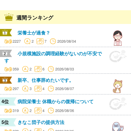
週間ランキング
栄養士が過食？
2227
2
7
2026/08/04
小規模施設の調理経験がないのが不安で
す
359
2
6
2026/08/03
新卒、仕事辞めたいです。
297
3
4
2026/08/07
4位
病院栄養士 休職からの復帰について
319
2
4
2026/08/06
5位
きなこ団子の提供方法