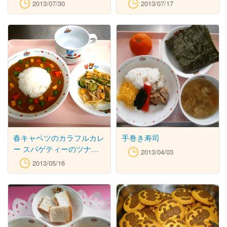
え けんちん汁
2013/07/30
2013/07/17
春キャベツのカラフルカレ
手巻き寿司
ー スパゲティーのツナサ
2013/04/03
ラダ
2013/05/16