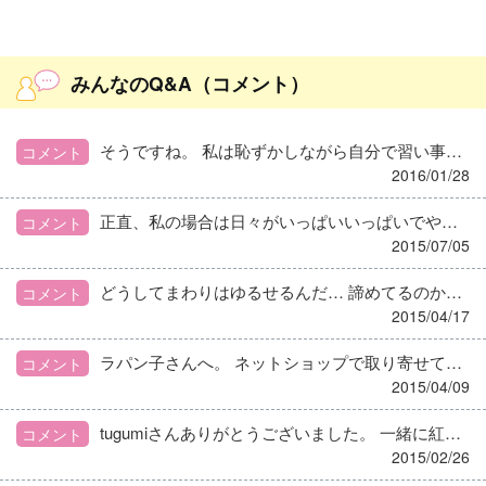
みんなのQ&A（コメント）
そうですね。 私は恥ずかしながら自分で習い事を決めたことはなかったので、子供には全て自分で決めさせました。 そろばん、空手、ボーイスカウト。 子供は自分で決めたからか、１度も辞めると言わず続けています。 そろばん後の空手なんかはしんどいだろうなと思うのですが、 辞めると言うと母につつかれると思ってるのでしょう。 面倒なこと(自分で選んだにしても)とどう折り合いつけていくかの練習の一環だと私は思ってます(*^_^*) ほんとに嫌ならとっくに辞めてるし。 習い事ってそのものじゃなくて附属するものがその後の人生に役立ったりしますよね、たまに。
コメント
2016/01/28
正直、私の場合は日々がいっぱいいっぱいでやるべき事=mission！て感じです。 栄養士会、子供会の仕事、去年は学童の会長もしてて目一杯でした。だから今は、迷う余裕がないというのが本音です。 栄養士会に行けば、行政、教育(大学教授)、学校(栄養教諭)…ハッキリ言ってこのメンバーでは児童福祉の給料は最下位だよねーと思うと笑えますが、それでも過去勤めたとこのなかでは最も良くて福利厚生もあるのが今の職場。 今は、我ながらそれなりによくやってるって思う自己満足もあって仕事を続けてます。
コメント
2015/07/05
どうしてまわりはゆるせるんだ… 諦めてるのか、呆気にとられてるのか…
コメント
2015/04/17
ラパン子さんへ。 ネットショップで取り寄せて、夢ふうき、飲んでみました。 おすすめのファーストフラッシュはソールドアウトでしたが、 シングルエステートは、紅茶だけどフレッシュな感じがして、 ちょっと緑茶の良いやつみたいで美味しかったです。 おにぎりにも違和感なく合ったので驚きました。 父には淹れるところから楽しんでほしかったのですが、 億劫がるので、ティーパックで飲んでもらうことにしました(^-^)
コメント
2015/04/09
tugumiさんありがとうございました。 一緒に紅茶めぐりは、思い付かなかったです。 で、皆さんのアドバイスを見て考えたのは、父に勧めるには自分が紅茶党になる！ 珈琲なんかより紅茶の方が美味しいよ、ってくらい紅茶を好きになって淹れ方の研究をして、一緒に飲むことだなあ、と。 美味しい紅茶のお店を見つけて、お店の人にも淹れ方を聞いてみようと思います。
コメント
2015/02/26