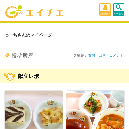
新規登録
Q&A検索
ゆーちさんのマイページ
投稿履歴
各履歴：
質問
回答
コメント
献立レポ