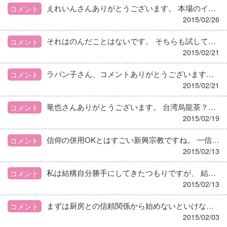
えれいんさんありがとうございます。 本場のイギリス人も認める紅茶、さらにAmazonで取り寄せられるところにひかれました。 気合い入れて、まずは自分が本当に美味しいって思って、珈琲から紅茶党になるくらいの気じゃないと、父にも勧められないんだなあ、とアドバイスを見て思いました。
コメント
2015/02/26
それはのんだことはないです。 そちらも試してみます。 私はウーロン茶は淹れたことがないので、美味しい淹れ方も研究してみます。 何度もアドバイスありがとうございます。
コメント
2015/02/21
ラパン子さん、コメントありがとうございます。 鹿児島にあるのですね。 絶対おいしそうな感じなので（！）ネットショップで取り寄せてみようかと思います。 書籍もあるようですし、お店も本当に良さそうで鹿児島に行きたいくらいです。 色々と試してみます。
コメント
2015/02/21
竜也さんありがとうございます。 台湾烏龍茶？と思い調べたら、ウーロンやプーアル、ジャスミンなど色々ありますね。 細工物の茶葉は私は大好きですが、父はジャスミンより凍頂烏龍茶の方を好みそうです。 一度実家で烏龍茶試してみます。
コメント
2015/02/19
信仰の併用OKとはすごい新興宗教ですね。 一信教の方たちが知ったら怒りそう…
コメント
2015/02/13
私は結構自分勝手にしてきたつもりですが、 結局どっかで親の顔が頭の片隅に浮かんでムチャが出来なかったクチです。 母親はあっさりしてるんですが父親が子供のことになると心配しすぎてグダグダになる人だったので、あんまり心配かけたら脳卒中で死ぬんじゃないかと。 仕事好きで残業しすぎてさらには遊びにいって居眠り運転で事故って 車の左半身ぶっ飛んだことがあります。 奇跡的にかすり傷ひとつ無かったですが父親は激怒して女の子なのにぼこぼこに 叩かれました… 親御さんも色々思うことはあるんでしょうが、Acher さんが大事なんです。 でも大きくなった子供の人生に親が出来ることはあまりに少ないから、 きっと葛藤してるんじゃないかな…。 Acher さんは自分の信じた道をいけばいいと思います。 帰ってきたら、またトピをあげてください。 楽しみにしています。
コメント
2015/02/13
まずは厨房との信頼関係から始めないといけないところを 栄養士さん変わったわ、急に人員削減だ、反発必至です。 何故削るか何を削るかの理由を納得出来るように厨房に説明出来なければ厳しいですよね。 頑張ってほしいです。
コメント
2015/02/03