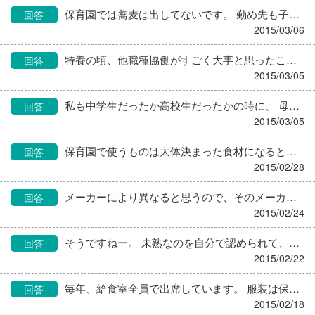
保育園では蕎麦は出してないです。 勤め先も子供の保育園でも出してなかったですし、 わざわざ蕎麦を出さなくてもよいと思うのですが。 親もそう思ってるのでは…？
回答
2015/03/06
特養の頃、他職種協働がすごく大事と思ったことがあります。 そもそも栄養士職はどこでも一人二人で、後は皆他職種なんですが。 保育園に勤めて思ったのは、乳幼児だからよけいにでしょうが、 クラスの先生は、「自分ちのクラスの子が一番かわいい！」んです。 それは小学校でも一緒だと思うんですね。 自分が担任してるクラスのことを知って、話題にして話してくれる人に 悪い印象を抱くわけがないですよね。 私はとりあえず、歩いてる先生見つけたら気になる子供の様子を聞きます。 食事の食べ具合、好み、園児と話した話題。 そして先生から聞いた話題を溜めといて、保護者に会った時に喋ります。 自分も保護者の立場だから、気にかけてくれたら嬉しいですもん。 子供の話題からコミュニケーションをとっていくのがいいと思います。 色々と気を許してくれるようになったら、仕事もスムーズにいくと思いますよ。
回答
2015/03/05
私も中学生だったか高校生だったかの時に、 母がケアマネの試験勉強をしている姿を見て、 大人でも勉強するんだ…と、すごく驚いたのを覚えています。 もともと保健師で、仕事上ケアマネも取らなきゃいけなくなったかららしかったのですが、センター長だったので立場上落ちられないって必死で勉強してました。 その時の机に向かう後ろ姿は、今でも鮮明です。 母と机並べて勉強するのは変な気分だったけど、 今から思えば勉強しなさいって言われるよりも、何百倍も説得力がありました。 母の仕事に対する姿勢には、ずっと尊敬しています。
回答
2015/03/05
保育園で使うものは大体決まった食材になると思うので、 成分表を見て、保護者とこの食材は食べられるかどうか検討するのが一番かと思います。 実際、メーカーにより食べられたりしますし、 保育園では毎回食材が違うわけではなく同じさつま揚げやかまぼこを使っているはずなので、決めやすいです。 少し赤くなる程度でしたら、おうちで試してもらってもよいと思います。
回答
2015/02/28
メーカーにより異なると思うので、そのメーカーに問い合わせを。 Daimokunさんの言うように、人伝を信用するのは危険です。 ネットだって、すべての情報が正しいわけではないでしょう？ 保育士さんの見た情報が勘違いだとか、他のメーカーだとか、 そもそもメーカーじゃない情報だったらどうしますよ？ 直接色々と質問して、確実な根拠で話すことです。 ちなみにうちは、冬場は冷たい牛乳は飲まない子が多いので温めています。 使いきりですし、パックのまま温めていますが、このトピを見て、 自分でもメーカーに問い合わせようと思いました。
回答
2015/02/24
そうですねー。 未熟なのを自分で認められて、同業者といえど厳しい意見もあるであろう此処に投稿出来るだけ、偉いと思いますよ。 信頼とか信用とかって、なくしちゃったらゼロからじゃなくてマイナスからのスタートです。 調理員さんは、呆れたとは思うけど信用なくすところまではいってないと思います。 なら、気持ちを切り替えて、もう本気で頑張ってるとこを見せればいいです。 口も聞いてくれないってのは、それだけ自分の仕事に真剣だからって部分もあります。 頑張って、よく考えて、頭がぐちゃぐちゃになりそうなときも自分を叱責して冷静に対応できたら、いずれ皆、認めてくれます。
回答
2015/02/22
毎年、給食室全員で出席しています。 服装は保育士さんも全員、黒の礼服。 ツーピースやワンピースの喪服ありますよね。 喪服というといいイメージがありませんが、要するに黒の礼服です。 それに真珠のネックレスやイヤリング、華やかなコサージュをつけます。 卒業アルバムの職員全員の写真撮影も礼服ですので、 意外と使ってるなあと思います。
回答
2015/02/18