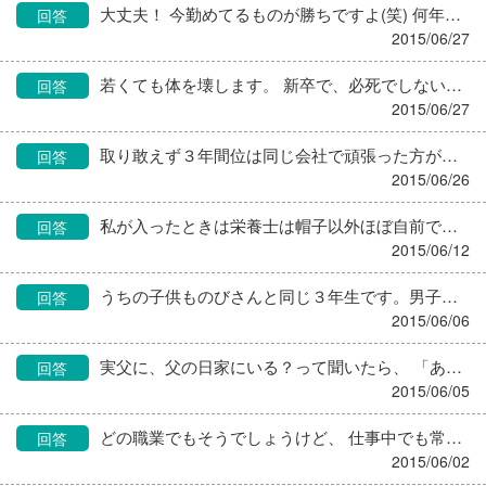
大丈夫！ 今勤めてるものが勝ちですよ(笑) 何年後かには、自分色に染まってます。
回答
2015/06/27
若くても体を壊します。 新卒で、必死でしないといけないことをして長時間勤務なんでしょうが、 親御さんも心配されてると思います。 私も心配です。 トイレなども後回しにしていると、膀胱炎などになって色々と体にも不具合が出てきます。 異動願いを出して下さい。
回答
2015/06/27
取り敢えず３年間位は同じ会社で頑張った方がいいと思う。 ３年たって、見えてくるものは違いますよ。 そっから転職しても、損はないどころか使い物になるから。 今の現場の上司も現場の雰囲気も、良くないんですよね。 若いうちに反面教師を見ておけば、自分が上司になったときにちゃんと出来るから。 お給料は、ある程度自分、やってるよ？ こんな成果出してるよ？って思えたなら、交渉の余地があります。 それはどんな職業でも一緒かな。 そりゃあ、基本給から栄養士は安いかもしれません。 上がり率もちょびちょびでしょう。 私は今年初めて、ちゃんと昇給表を見せてもらって驚きました。 勤めて８年。 ２０年勤めた昇給になってる… つまり、何らかの理由で飛び級して昇給したんです。 そして、え？２０年勤務の給料モデルだったの？！ という事実…。 定時に帰れて有休もちゃんととれてるので、ありがたいのですが。 元々の提示金額が少ないのはこの職業のさだめですが、 その中でも、「自分の正義」を見失わずに真摯であれば、 お給料以上に得るものは大きいのではと思います。
回答
2015/06/26
私が入ったときは栄養士は帽子以外ほぼ自前でした。 調理員さんのは、創立以来のものをずっと使っていたようで、ボロボロ。 なので、園長に掛け合いコックシューズ、帽子、白衣など一人２枚買ってもらいました。その後もシューズが悪くなってきたらまとめて買ってもらってます。 栄養士の長白衣、調理員の短い白衣は薄ピンクで可愛く統一しました。 自分の事務用白衣は、学生時代に研究室でお揃いで買った、ネーム入りのミント色の白衣を着ています。 ある意味好みのものを着れて良いかも。 洗濯は自前です。
回答
2015/06/12
うちの子供ものびさんと同じ３年生です。男子ですが。 小学一年からボーイスカウトのお兄ちゃんについて算盤にチャリで自力で行っていたので、その兄ちゃんに色々教えてもらい(！) 算盤帰りに買い食いをしていたようです。 でもレシート見たら、３０円の蒲焼き太郎とか１０円ガムとか。 最初は兄ちゃんにおごってもらい、次からは５０円のコンビニ唐揚げを友達と半分こして食べたり、かわいいもんだったから見逃しました。 男の子は小細工が出来ないので、レシートと減っていっている小遣いはほぼ同額です。 そのうち、買い食いし過ぎじゃない？との母の指摘をうけ、 自分で遣いすぎたと気づいたようでした。買い食いは今はせずにまっすぐ帰ってきます。 どんなご家庭もあるので、厳しくしっかり育てなきゃ…というご家庭なんでしょうね。 でも誘われた時に親に報告して行かなかったのは、相手のお子さんの判断ミスです。 電話で一方的に攻められるのはちょっと人のせいにしすぎかと。 これからも子供同士のおつきあいはありますから、親とは普通に接して (考えの相違は話し合ってもどうにもならん。腹割って話せる訳じゃないので) 終わったことは仕方ないと割りきったらどうでしょう。
回答
2015/06/06
実父に、父の日家にいる？って聞いたら、 「ああ、父さんその日同窓会～♪」 ですって…。 65越えて何故わざわざ父の日に皆さん同窓会するんでしょうね…。
回答
2015/06/05
どの職業でもそうでしょうけど、 仕事中でも常に分岐点の選択、選択を私たちはしてますよね。 若い時はとにかく、言われたことははい、します、って言ってから どうやってしようか考えましたが、 今は、これって、本当に正しいのかな？って、 常に考えながら仕事するようになりました。 気を付けてることは、仕事と人に真摯でありたいと思ってること。 感情や主観をあまり入れずにどうしたら対象者(私の場合、園児、保護者)にとって 一番いいかを考えること。 職員同士の勝ち負けにも興味ないし、 ３０越えて子持ちだからか、若い職員にはお母さんみたいな存在でありたいなあとおもいます。 昔は栄養士って何なんだ？ってよく思ってて、 相棒に 栄養士って、何？って聞いたら、そんなこと人に聞くな、アホ と言われました。 今は自分の大切にしてる、その「仕事と、人に真摯」ってのを 中心に置いて生きてます。 どの仕事でも、こうでありたいなあってのが固まってきたら、覚悟が出来て楽になります。 それまでは迷ったらいいと思います。
回答
2015/06/02