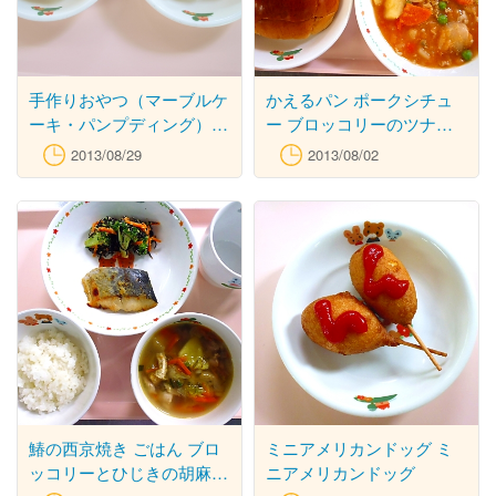
手作りおやつ（マーブルケ
かえるパン ポークシチュ
ーキ・パンプディング）
ー ブロッコリーのツナ和
マーブルケーキ・パンプデ
え 牛乳
2013/08/29
2013/08/02
ィング
鰆の西京焼き ごはん ブロ
ミニアメリカンドッグ ミ
ッコリーとひじきの胡麻和
ニアメリカンドッグ