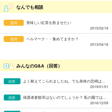
なんでも相談
美味しい紅茶を飲ませたい
質問
2015/02/19
ベルマーク・・集めてますか？
質問
2013/04/18
みんなのQ&A（回答）
よく耐えてこられましたね。でも身体の悲鳴は心より分かりやすい。率直です。もう耐えられなくなってるんだと思います。 厨房や他の管理栄養士さん達の言い分や考えはわかりませんが、潰れて辞めるよりもまだ辞めようか考えられる内に辞めた方が賢明です。 もしも自分にも色々なことを押し付けられる原因があるかもと思っているならば、辞めてその場から離れ、外から冷静に考えると見えてくるものもあります。 今の状況は職場、あなた双方にメリットがないと思えるので、退職された方が良いと思いますよ。
回答
2019/01/01
保護者参観等はないのでしょうか？ 私の園では、年に４、５回ほど、保護者参観があります。 芋掘り、園で取り組んでいる体育遊びや英語のレッスンを見てもらう、あとは保護者込みのクッキングです。 給食に関しては、毎回全保護者に給食を出せるわけではないので抽選式ですが、 子供たちと一緒に同じ給食を食べるので好評をいただいています。 私が勤めはじめてもうすぐ１０年になりますが、したいことがいっぱいあって栄養士はどんどん保育室に出ていかせてもらってます。 保護者参観を利用させてもらい、0歳児の保護者と園児に離乳食を食べさせながら困り事のお話を聞いたり、園児込みで保護者にも食育をしたりします。 保護者とコミュニケーションがとれるようになると、相談も気軽にしてもらえます。 もし機会があまりないのなら、お迎え時の保護者と色々お話してみてはいかがでしょう。 もちろん、保育室にもよく行って子供の様子を見たり、保育士さんにいろんな情報をもらうことは絶対必要ですよ。 その上で、気になる園児の保護者とお話してみたり、楽しいことがあれば伝えたりすればいいと思います。 保護者もですが、子供たちと仲良くなること、子供の様子をよく見ることも大事です。 保護者にとって、自分の子供が楽しく園生活していて、食育もちゃんとしてくれてるんだな…と思うと、自ずと朝御飯や生活に気を付けるようになります。 4、５才児さんはもうはっきりものが言えますからね。 がんばって下さい。
回答
2016/12/09