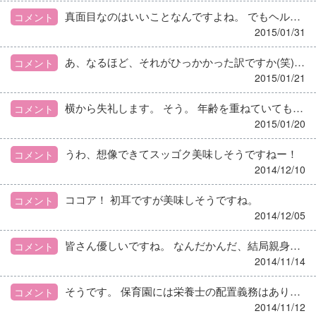
真面目なのはいいことなんですよね。 でもヘルプで来てくれてる人にこの態度はないです。 もう行きません！ こんなことがあったんですがそれでも行けって言うんですか？ 他を当たってください！ …って、言っちゃってもいいと思います(^^;
コメント
2015/01/31
あ、なるほど、それがひっかかった訳ですか(笑) mukuさん詳しい説明ありがとうございます。
コメント
2015/01/21
横から失礼します。 そう。 年齢を重ねていても全く気が利かない人を見ると、 ある意味かわいそうになります。 誰も言ってくれなかったのか、 言ってくれてもその人自身に受け皿が全くなくザルだったのか、 はたまたそれでも許されるぬるま湯環境におったのか… 一緒に仕事する立場になったら、絶対何とかしますけど。 イライラしてご飯作ってたら、味に絶対出るんですよねー。 自分で考えられる人材になろうって思ってもらえるよう意識改革しますね。
コメント
2015/01/20
うわ、想像できてスッゴク美味しそうですねー！
コメント
2014/12/10
ココア！ 初耳ですが美味しそうですね。
コメント
2014/12/05
皆さん優しいですね。 なんだかんだ、結局親身になってアドバイスしている。 少なくともトピ主さんは落ち着いたようですよ。 皆さん見てる方が、いい人たちだなあって思いますね。
コメント
2014/11/14
そうです。 保育園には栄養士の配置義務はありません。 でも栄養士職として契約更新された。 献立も栄養士がたててと言われた。 何の意図があってだと思いますか？ 保護者にとって、 栄養士が栄養管理をしていて、 何かの時には相談できると言うのは 大きな安心なんですよ。 今から厳しいことを言います…。 自分の立ち位置で迷うことはあるでしょうけど、 プライドが高いんでしょうか？といっている割に 栄養士にしかできないことを何かしてるんでしょうか？ 回りの言葉に流されないで、自分が 何を求められているかよく考えた方がいいと思います。
コメント
2014/11/12