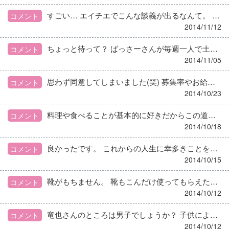
すごい… エイチエでこんな談義が出るなんて。 それにしてもﾄピ主さんここまで言われてスルーってのがすごい。
コメント
2014/11/12
ちょっと待って？ ばっさーさんが毎週一人で土曜出勤ですか？ 先輩の管理栄養士さんも土曜出勤を半分するんでしょう？ 私ではわからないって、私の話よね？？ 言う権利ないって、何かあったときに責任とるのは管理栄養士だよーー！
コメント
2014/11/05
思わず同意してしまいました(笑) 募集率やお給料を見るなら薬剤師さんはいいなあと思います、正直。 それでも高校生に戻ってどの学部にするか… 決めるならやっぱり栄養士業するかもです。 保育園でご飯作って食育してお母さん達の悩み聞いて、 家でも子供にご飯作ってついでに自分ちで食育して。 なんだかんだ、やりがいはあるんだよなあと思います。
コメント
2014/10/23
料理や食べることが基本的に好きだからこの道に進むんでしょうが、 自宅でちょこちょこってしてるのと仕事として調理するのってまた違う気がします。 栄養指導したいから、って言う子ほど、 調理が出来ないとアドバイス出来ない気がします。 保育園でも、アレルギーの保護者は限られた食材で どういう料理をすればいいのかよく聞いてこられますので、 その子のアレルギーにに合わせてレシピを作って渡したりします。 家族構成も考えて、アレルギーでない他の兄弟も好きそうな具材で 全員が食べられるものなど。 勉強の毎日ですが、栄養士=料理出来ると思われるのは 病院、老人施設、児童施設どの職場も同じです。
コメント
2014/10/18
良かったです。 これからの人生に幸多きことを祈っています。
コメント
2014/10/15
靴がもちません。 靴もこんだけ使ってもらえたらもういいだろうと。 買う方としては達成感がありますね。
コメント
2014/10/12
竜也さんのところは男子でしょうか？ 子供によって、服の消耗の激しい子っていますよね。 息子は特にズボンをよく破きます。もう小学生なのに… 私自身は２０年前の服が未だにちょっと着れたりするくらい物持ちがいいので、どうやったらそんなに破くのか理解できません…笑)
コメント
2014/10/12