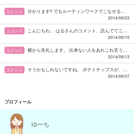
分かります!! でもルーティンワークでこなせるようになり、 さらに食育なんぞもやって評判がよくなれば、 賃上げを要求するのは悪いことではない、 ちゃんと根拠さえ出せれば。 私も関西人ですが、社会人なりたての頃は、 組んでた営業管理に言われましたよ、 「あんたは商売の匂いがしない」って。 両親が公務員でしたしね。 でも30ピー歳になり、１人職場であちこちを調整 しているうちに、仕事には真摯でいるけど、 此方にも相手側にも利益の出る話ができるようになったかも。 待遇、給料含め。 とりあえず、仕事に慣れて時間内に帰れるように なること祈っています。 小さいお子さんがいて家でも仕事は疲れますものね。
コメント
2014/09/23
こんにちわ。 はるさんのコメント、読んでてニヤっとします。 成る程、うんうん、って共感、新しい発見。 広い視野って大事ですよね。 エイチエ見てて良かったわー、と思います(笑)
コメント
2014/09/15
横から失礼します。 出来ない人をあれこれ言うよりも、 ちゃんと使って仕事してもらうのが責任者だということかと。 雰囲気が変わると周りも変わっていきます。 あなた自身が気を強く持ってください。 皆さんはなにも、読書してる人をかばってるわけではないですよ。
コメント
2014/09/13
そうかもしれないですね。 ポテトチップスが、どんどん濃く複雑味になるのを見ると 愕然とします(笑) でも子供は、実はシンプルな味を好むんですよね。 分かりやすい味。 既製品より、こてこてしない手作りのもの。 保育園に勤めて、それが凄く分かります。 大人のほうが、色んなこと考えすぎなんでしょうね(笑)
コメント
2014/09/07
プロフィール
ゆーち