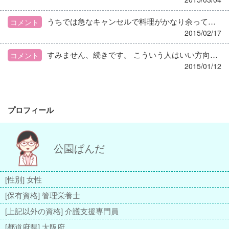
うちでは急なキャンセルで料理がかなり余ってしまったら、介護職員や事務所、看護師などに「～で余ったので、よかったら食べてください」と配っています。わざと余るほど注文してるんじゃないですもんね、みんな事情を理解して、喜んで食べてくれます。
コメント
2015/02/17
すみません、続きです。 こういう人はいい方向に向かえば、すばらしいリーダーシップを発揮してチームをまとめ、片腕となってくれますよ。なので、こうした方がいいと思ったことがあったら、とりあえず私に言って！！そしてみんなで考えようとお願いするのもひとつですね。
コメント
2015/01/12
プロフィール
公園ぱんだ
[性別] 女性
[保有資格] 管理栄養士
[上記以外の資格] 介護支援専門員
[都道府県] 大阪府