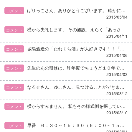
ぱりっこさん、ありがとうございます。 確かに接遇マナー上身だしなみは大切なことで、私たちは他人に不快感を与えないよう常に自己管理する必要があるのは当然です。 でも、このご家族の場合、その身だしなみのことをおっしゃっているのではなく、「若くて細身で綺麗」「年増でたいして綺麗でもない」など、いわゆる「顔のつくり」や結婚など、どうしようもないことも同様にクレームとしてあげておられます。つまり、そう言ったことは単なるこじつけで、要するにサインしたくない、お金を払いたくないってことを、施設側の責任にすりかえているだけに思えました。 こういうつまらない所につけこまれないよう、私たちは常日頃から自身の服装やメーク、接遇マナーについて意識を高め、このように言われても、自信を持って「そのようなことはありません」と言えるようにならないといけませんね。
コメント
2015/05/04
横から失礼します。 その施設、えらく「あっさりした」施設ですね～。 必要があるからショートにお願いしているのに、帰宅願望があっても、「今日はもう遅いから、泊まっていかれたら？」とか、普通はうまく対応しますがね～。 うちなんか、そんなことで帰らせていたら、利用者誰もいなくなります…
コメント
2015/04/11
城陽酒造の「たれくち酒」が大好きです！！「あらばしり」系が好きなので。 度数がかなり高めですが、それを感じさせない深ーい味わい… 飲み過ぎてえらいことになって以来、加減して飲んでいますが（笑） 月の桂のにごり酒は定番ですね、飲みやすいのがどうもいけませんな(^_^;)
コメント
2015/04/06
先生のあの研修は、昨年度でちょうど１０年でした。 私もすごく残念なのですが、あの研修はあくまでも主催者個人が無報酬で講師との交渉やら会場準備、資料作成まで行っていたので、そこは主催者の事情にあわせるしかないのかなと思いました。 私個人が同様の研修を主催しようとしてもそんな力ないし、私たちはその個人の尽力に乗っけてもらっただけでも幸せでした。 最後は先生と主催者に長い間ありがとうございました！！で終わりました。また関西に来られることもあるでしょう。先生のコアなファンにまたお会いできると思いますよ。
コメント
2015/04/03
なるせさん、ゆこさん、見つけることができました！！ 助かりました！ありがとうございました！
コメント
2015/03/12
横からすみません。 私もその様式例を探していますが、どうしても見つけることができません（泣） どこにあるのか詳しく教えてほしいです。
コメント
2015/03/10
早番 ６：３０～１５：３０（６：００～１５：００の日もあり） 日勤 ９：３０～１８：３０ 遅番 １０：３０～１９：３０ です。行事食や会議の日は早番か日勤が増員されます。 仕込みは、野菜などは前日ですが一部当日もあります。肉は当日です。
コメント
2015/03/04