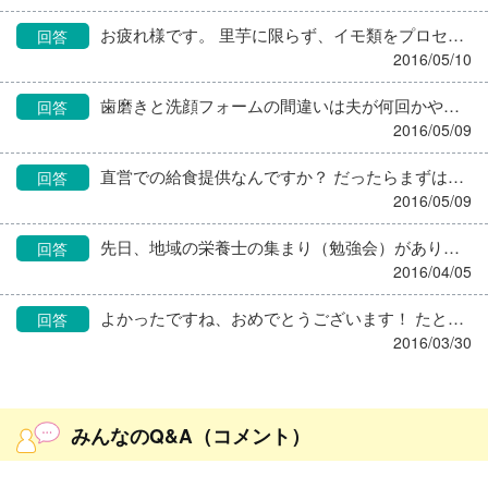
お疲れ様です。 里芋に限らず、イモ類をプロセッサーにかけるとどうしても粘りが出てしまいますよね。 うちでは刻みぐらいなら手でつぶしたり、もっとかたまりをなくしたいときはポテトマッシャーでつぶしています。 固い時はだしや煮汁でちょっとのばす感じで。 イモ類は全部このようにやっています。
回答
2016/05/10
歯磨きと洗顔フォームの間違いは夫が何回かやってえらく文句を言われたので、洗顔はソープに替えました。何で洗っても土台は一緒なんで… 私がよくやるのは、リンスしようと思ってつけたのがシャンプーだったこと。 えっ！！ 泡が立つ！！ なんで！？ よく見ると、これシャンプーやん！！ で、しかたなくもう１回頭を洗うのでした。
回答
2016/05/09
直営での給食提供なんですか？ だったらまずは、献立・発注・調理などの給食管理と、加算をとっているのであれば栄養ケアマネジメントでしょう。 １日、１ヶ月、１年のタイムスケジュールは、それこそ施設によって全部違いますから、ここで聞いてもそっくりあてはまるわけはなく、必要と言われている仕事をやりながら覚えていくしかないかと思いますが。どこの施設でもやってる共通行事って、暦上の行事（正月、節分、ひな祭りなど）ぐらいしかないのでは。それすら施設ごとに規模や内容も違いますもんね。 引継ぎっていうのも、基準があるものでもないので、正しいとか正しくないとか言えるものでもないでしょう。前任者にわからないことは連絡して尋ねていいか聞いてみたらどうでしょうか。 直営だったら、まず「こんな時前任者はどうしていたか」調理員さんに聞いてみる、それでもわからない場合は前任者に聞いてみる、そのうえでそのやり方を踏襲するなり、私だったらこうしたいとか、自分のやり方を試してみる、で、結果を検証する、そうやって自分のペースをつかんでいけばいいと思います。
回答
2016/05/09
先日、地域の栄養士の集まり（勉強会）があり、行ってみると私が姉のように慕っている先輩栄養士も来ていました。 前回会った時（１年ぐらい前）、その先輩は１０年前に特養を辞めたあと、現在は障碍者施設で介護補助の仕事をやりつつ、栄養士会でチームを作って在宅訪問栄養指導をやっていると伺っていました。 そして今回また一緒にお話しすると 障碍者施設でも栄養ケアマネジメントが必要になった。しかし今の施設には管理栄養士がいなくて、栄養士しかいない。実際のマネジメントはその子がするから、悪いが名前だけ先輩のを貸してくれないか、と施設長に頼まれ、先輩は「いいですよ」と答えたそうです。それが今年の１月とのことでした。 そして、いざ始まってみると、その子は急に辞めてしまった。しかも、ふたを開けてみると、計画書もないのになんと１１月から加算申請を施設が行っている、おまけにそれに対する監査が２月にあると言われたそうです。 そう、名前だけ貸すはずだった先輩は、今までの介護補助から急きょその施設の施設栄養士として勤務するはめになり、給食は全面委託しているもののその献立チェックやらの栄養士業務と、１１月からの計画書を監査までに全員分（４０人と言っていました）たてなければならないはめになったのです。 ものすごく忙しく、しんどく、大変だった、でも、やらなければならないと思ってがんばったと言っていました。 そして、その甲斐あって監査はクリア！今ようやく一息ついたとのことでした。 先輩は今年６３歳、在宅訪問栄養指導も行っているんですよ。私はそのバイタリティーに脱帽です。 私ももうあと２年で還暦となります。事あるごとに気力、体力の衰えを感じ、もうやめたいなと思うこともしばしば。 でも、先輩の話を聞いて、私もまだまだ負けてられない！と気合を入れ直したところです。 mukuさんも毎日いろいろあるでしょうけど、気持ちリセットして、また歩きましょ！ 私はエネルギーをもらいたいときは、海や港を見に行くようにしています。
回答
2016/04/05
よかったですね、おめでとうございます！ たとえ未経験でも栄養士として採用されたからは したことないのでわかりません。経験ないのでできません。 は絶対に言ってはダメ。 あとは素直に謙虚に、周りの人たちから学ぶ気持ちがあればいいんじゃないでしょうか。 和やかな雰囲気の職場でよかったですね。
回答
2016/03/30
みんなのQ&A（コメント）