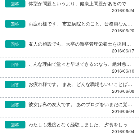
体型が問題というより、健康上問題があるので医師の立場から進言したのではないでしょうか。 肥満の方にやせるよう栄養指導したらセクハラなんですか？ 自分に厳しいことを課すのがいやで、問題をすりかえているのでしょう。
回答
2016/06/24
お疲れ様です。 市立病院とのこと、公務員なんですかね。 今頃出るのは、来年度の新規採用？それとも産休代替とかの非常勤？ 私も特養に長く勤めつついろんな病院の栄養士を見てきましたが、いつも思うのは、栄養士の世界ではピラミッドの頂点に立っているかのような花形勤務先としてあがめられている病院栄養士ですが、「病院」という「組織」の中では他職種に比べ軽んじられてるな～、無視されてること多いなあ～、いてもいなくてもいい存在と思われてるな～、まだ特養の私の方が施設内で意見が通ってるなあ、存在感あるなあ、ということです。 もちろん、病院栄養士が全部そうではありません。医師を相手に堂々と持論を述べてそれが通る方もいらっしゃいます。 でも、私の周りの病院栄養士は、だいたいそんな感じです。そして、入れ替わりも激しいです。 大きな病院の玄関には、患者さん向けに「組織図」のようなものが掲げられているのはご承知と思います。私はいつも、その中で「栄養科・栄養管理室」がどのあたりに書かれているか見ていますが、どこの病院でも、だいたい一番下の方に申し訳程度に書かれています。 そんな組織の中に新入りで入る、今までのプライドを全部捨てて、とにかく下積みに徹することができれば、転職のし甲斐もあるでしょう。 先輩に気を使いつつ、黙々と単純作業をこなすことから始まると思います。友人もそうでしたから。 休みも希望通りとれるとも限りません。プライベートで大きなイベントをかかえておられる今であれば、安定している方が融通かつくかもしれません。 でも、人生の時はあっという間に過ぎていっちゃいますから、これもご縁と思って、思い立った今がチャンスかも。よ～くお考えになって決めてくださいね(^_^)
回答
2016/06/20
友人の施設でも、大卒の新卒管理栄養士を採用して、ちょっとミスを注意すれば親が怒りまくって電話してきたって言ってました。 その高卒さんは、すんなり退職できるのでしょうか。 これがうちの施設だったら、まず私と調理室長が施設長や事務長に呼ばれ、これまでの経緯の説明を求められます。採用してからどのように指導してきたのか、今まで特に問題はなかったのか、職員全員、その人にどういう態度を示してきたのか、等々…。口頭での説明と文書にして提出です(-_-) 親がここまで文句を言ってくるからにはよほどのことがあったに違いない、ましてや相手は未成年、いったいどんな教え方をしていたんだ！！と、私達に疑いの矛先が向くのです。 施設経営者は、とにかくもめ事を嫌います。親がパワハラで訴えるとでも言おうものなら事は最悪です。自分たちに落ち度はなかったといくら訴えても、それでは済みません。今はそういう時代です。強く出た者が勝ちなのだとつくづく思い知らされます。 この事例を次にいかすためにはどうしたらいいでしょうか。 「入居者が大根が固いと言っている。声を聞いてきて」ではなく、「あなたも反省しているし、入居者さんには私が謝りにいくから、一緒についてきて」ぐらいの対応にしとけばよかったのかもしれませんね。 今回のことが重大事にならず、どちらも納得できる方向に進むことを祈っています。
回答
2016/06/17
こんな理由で堂々と早退できるのなら、絶対悪用する人が出てきますよね～。
回答
2016/06/10
お疲れ様です。 まあ、どんな職場もいいことばかりではありませんもんね… １５０名定員の大きな施設なので職員も多く、報連相もいい加減になるのかな。人が多いから、ごまかしもきくと思っているのかもしれませんね。 自分にとっての今の施設に勤めるメリットだけ考えて、あとは知りません聞いてませんで通すしかないのかも。 あと、今退職して家に引っ込むのはやめたほうがいいですよ。 パートでもなんでもいいから働いてないと、いるかとライオンさんのように有能な人は「待ってました！！！」とばかりにPTAと子供会と自治会の役員を押し付けられますよ～(^_^)
回答
2016/06/08
彼女は私の友人です。 あのブログをいまだに覚えてて下さっている方がおられてうれしいです！ 栄養士の本音が書かれていましたよね、それゆえに敵も多くいまして、あのような結果になったのですが… またやってよ～と何度言ったことか、でも、もうやらないと… こうと決めたら絶対ひかない人なので、意思を尊重しています。 覚えてて下さり本当にありがとう！彼女に代わりお礼申し上げます。
回答
2016/06/04
わたしも幾度となく経験しました。 夕食をしっかり召し上がられ、いつものようにおやすみなさいを言って帰宅。次の日出勤してみると夜間に急変されそのまま永眠。 そのたびに、今召し上がっておられるこの食事が最後になるかもしれないのだ、次があると思っちゃいけない、心を込めて丁寧にお出ししなければと気を引き締めます。 そうかと思えば、ターミナルと診断されても1ヶ月2ヶ月と命の灯をともし続け、最後まで生きようとされる、ああもう今度こそだめかと思われるバイタルからでもまた持ち直される、そのような方もおられ、その最後の最後まで全力を尽くす姿から、生きる姿勢を学ばされる方も多くおられます。 いずれにしても、やはり入居者様利用者様は人生の先輩として、自らの姿を通して私たちに多くのことを教えてくださっている、そして私自身もそのような生きざまを見せられる人物にならなければな～と、この仕事をしていると強く感じます。 落ち込むこともありますが、そこから何かをつかみとることが、亡くなられた方への最大のはなむけになると思いますよ。
回答
2016/06/04