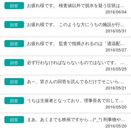
お疲れ様です。 検査値以外で脱水を疑う症状はありますか？口唇、腋窩の乾燥、尿量低下、発熱など… BUN/Cr比が25以上なら脱水か消化管出血の可能性がありますが、そこまで高くないし、あとの数値も基準値を大きく外れているとは思いませんでした。 この方の水分必要量を計算し、INとOUTを見れば水分が充足しているかわかると思います。
回答
2016/06/04
お疲れ様です。 このような方にうちの施設が行っている対応は 十分な水分補給を行う。 脱水になると痰の粘調性が増して、自分で喀出することができなくなります。 側臥位にする（特に夜間） 喀痰による窒息防止 です。残念ながら吸引は必要ですが、回数はぐっと減りました。あと、咳が続くようならＤｒが抗生剤を処方します。口腔内の喀痰であれば、ぬらしたガーゼなどでふきとっています。
回答
2016/05/31
お疲れ様です。 監査で指摘されるのは「適温配膳されているか」で、そのための方法として、施設の実情に応じ温冷配膳車や保温食器を使用してるかと思います。 厨房からカウンター越しなどで食堂に直接配膳できる場合は、それさえ必要ありません。 かつては「適時適温加算」なるものがあり、加算を取るために各施設温冷配膳車など積極的に導入しましたが、今やそれも当たり前との国の判断により加算もなくなり、またその頃買った温冷配膳車もガタがくる年齢となったこともあって、安いものでもないのでこの機会に温冷配膳車を廃止する施設もありますよ。
回答
2016/05/27
必ず行わなければならないものではないです。 行なったからといって、特別に加算がつくわけでもありません。 行なう場合はあくまでも食事サービスの一つとしてやっているだけです。 また、保健所に提出する「給食状況報告書」には「選択メニューの実施の有無」を記載するところがあります。 介護福祉施設も株式会社の参入や、地域密着型だの小規模多機能だのサービス付き高齢者住宅だの多様化し、競争の時代になりました。そのなかから選んでいただき契約していただくためには、よそにないサービスをアピールしていかなければなりません。選択メニューの実施は、施設にとってとっつきやすいサービスとして、実施しているところも多いんじゃないでしょうか。 うちの施設も一時やりましたが、前もって注文？を聞いて当日お出しするのは本当の選択ではない、その場で目の前で選んでいただくのが本来あるべき姿だとかで、バイキングに変更になりました。
回答
2016/05/25
あ～、皆さんの回答を読んでるだけでそこいらじゅうにコーヒーのいい香りが… 私もレギュラーコーヒーはブラック派ですよ～。インスタントはちょっとミルク入れます。 昔から「余分な糖分はとらない！」を旨としてまいりました。当初は砂糖を入れていた夫も砂糖なしに慣らし、息子たちも当然砂糖なしで飲むよう躾けてきました。 が、うちの男連中、私の知らない所では、どうも甘い系の飲み物も飲んでるみたい。まあ、多少は目をつぶってますがね～。 でも、私と飲むコーヒーはいじらしく砂糖なしを守っております。 私の友人知人もみんなブラック派ですよ。 私はコーヒーがぶ飲み人間なので、ぜいたくせず、普段はスーパーのレギュラーコーヒーで間に合わせてます。たまに神戸とかでお店で飲むと、おいしさに感動します！！
回答
2016/05/21
うちは主催者となっており、理事長名で出しています。 それとは別に「従事者名」も提出することになっていて、そこには模擬店にかかわるすべての職員名を記載しています。
回答
2016/05/20
まあ、あくまでも映画ですから…(^_^) 刑事物や医者物のドラマでも、絶対ありえへんシーンばかりです。 ストーリー展開やその場のムードを演出するためには、現実的では視聴率を稼げないのでしょう。 いかに私たちの仕事がロマンチックでないかを物語っていますがね～。
回答
2016/05/20