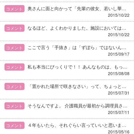
奥さんに面と向かって「先輩の彼女、若いし華やかだし～」って… うちみたいな古女房ならまだ我慢もしますが、新婚さんなんでしょー！？ 私だったらただじゃすみませんね。
コメント
2015/10/22
なるほど、よくわかりました。施設においては食べることが本当に楽しみになってますので、みなさんでよく話し合って、みんなが納得できる状態にもっていけるといいですね！がんばってくださいね～！
コメント
2015/10/22
ここで言う「手抜き」は「ずぼら」ではないんです。本当に「業務の合理化」ですよ。時間を有効に使おうと意識して、慣れてくればできますよ！
コメント
2015/09/17
私も本当にびっくりで！！ あんなものは、もっと「恥ずかしげに」捨てるものと思っていましたが、ワンルームで１人暮らしだと女もそんな風になるのかと…
コメント
2015/08/08
「置かれた場所で咲きなさい」って、ちょっと前評判になった本ありましたね。 こんな風にそれができない人が多いから、改めて新鮮に感じるんでしょうね。
コメント
2015/07/31
そうなんですよ。 介護職員が最初から調理員さんにお願いしたのならともかく、きちんと栄養士に話を持って行っているのに…
コメント
2015/07/11
４年もいたら、それぐらい言っていいと思います。こっちも笑いながらグサッとね！
コメント
2015/05/16