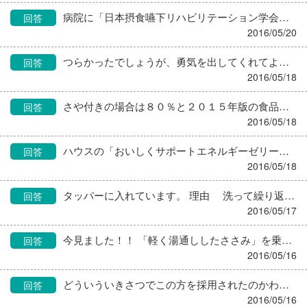
病院に「日本摂食嚥下リハビリテーション学会の嚥下調整食分類に当てはめるとどのあたりか」尋ねてみてはいかがでしょうか。嚥下食ピラミッドでもいいですが。 こういうときのために、このような共通ツールがあるのだと思います。 それでもよくわからないとしたら、うちだったらとりあえず極きざみで出して食べている時の様子を見て、そのままでいけるか、ペーストに落とすか判断します。 うちの施設はソフト食（ゼリー食）をやっていますが、今は固形化補助粉末も便利なものが出回っていますし、この機会に調理員さんたちと話し合って導入を決めてもいいですよね。
回答
2016/05/20
つらかったでしょうが、勇気を出してくれてよかったです。 ここで引き下がったら、１０年後はたのすけさんのほうがお母さんに 「馬鹿野郎！！！顔も見たくない！！！」 と言っていたに違いありません。 どうかお幸せになってくださいね！
回答
2016/05/18
さや付きの場合は８０％と２０１５年版の食品成分表に記載されていますよ。
回答
2016/05/18
ハウスの「おいしくサポートエネルギーゼリー」を使っています。 食物繊維が添加されていますが、栄養素はエネルギーのみです。 １個９８ｇ 単価税込１０８円で納品してもらっています。 １個で１６０kcal摂れて、味が１０種類あるのがありがたいところです。 うちでもいろいろ補助食品試しましたが、いよいよ食欲がない方にはこれがいちばんでした。たいてい召し上がっていただけました。
回答
2016/05/18
タッパーに入れています。 理由 洗って繰り返し使える。 冷蔵庫に隙間なく、重ねて収納できる。 からです。それまではボールに入れてラップをして入れていました。ラップの消耗も半端なく、冷蔵庫もスペースが小さいため、うちではタッパーの方がやりやすいです。 割れや変形もありますが、予算計上して年に何個かは更新しています。 でも、地域交流のお祭りの時の仕込みは３００食ぐらいあるので、そういう時は９０Ｌビニールに入れているので、食数によってはビニールもありかもしれませんね。
回答
2016/05/17
今見ました！！ 「軽く湯通ししたささみ」を乗せた寿司… 軽く湯通しって、わざわざ増殖温度帯にもっていってるようなもんだわ。 これを最高気温が３０℃近かった東京の野外でお金出して食べるなんて… 変わったことせんでも、普通でいいのにねえ。 保健所の指導にも従わずに提供し続けたそうです。 どっちみち営業停止ですよね。
回答
2016/05/16
どういういきさつでこの方を採用されたのかわかりませんが、おそらく６０歳前後、もしかしたらそれ以上かもしれない、しかもこの仕事は未経験、今まで違うところで働いたことはあるのかもしれませんが、採用したこと自体が考え物だった気がします。社会や組織のルールもわかってないようですし。 そういう人に限って口だけは達者なので、言葉、口でねじ伏せようとしても、若い人はその年の功には絶対負けます。 あなたは口から出る言葉でねじ伏せようとして、思わぬ逆襲にあった。悔しいけどいい勉強になったことでしょう。 人というものは、例えばみんなの前で大きな声でがみがみぎゃんぎゃん怒られたりしたら、その怒られた原因より、「怒られた事実」のみが頭に残り、「あの人は怖い人、ここは恐ろしいところ」としか思えなくなり、うつ病になってしまうか、自己防衛のために思わぬ手段に出るかになるのです。 なので、教える側は相手がどんな出来の悪い人物でもあくまでも親切に、何があっても淡々とした態度で、繰り返し繰り返し教えていく、私たちは自分の仕事を後回しにして懇切丁寧に教えたのだという既成事実のみを残すこと、そして半月でここまで、１ヶ月でここまでといった業務習得の目安を作って、それに適合するか判断する、達していなければ原因を考える、それでもどうしてもこの人では無理となったら、試用期間で切る。とにかく相手に悪い印象を与えず、私たちも一生けんめい尽くした、でも無理だったという流れにすることです。 そういう意味で施設長の中でも「この人も前の人と同じ、怒って辞めさす人」としか印象に残らないんでしょう。 ちなみに「何か月」しかたってないなら比較されるでしょう。私は１年しか在籍しなかった前任者と１０年比較されましたよ（笑）１人職種はこわいです。 でももう大丈夫、同じ失敗はしませんよね。次からはこっちも大人になって、クールな態度で、デキる栄養士になりましょ！！
回答
2016/05/16