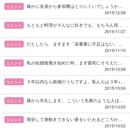
確かに友達から参加費はとりにくいでしょうから、クリスマスプレゼントとして何か１品、ケンタッキーでもお寿司でも、なんでもいいから持ち寄りにしたいですよね～。でないと話が広がって、ただ飯喰いがどんどん増えそうです…そもそも、大の大人が呼ばれて手ぶらでくること自体、ありえないですよね、あつかましいにもほどがある。 シャンパンは確かに高級品でないとおいしくありません。中途半端な値段ならスパークリングワインのほうがいいですよ。 ところでみなさん、キャビアの味って本当にわかるんでしょうか。三大珍味のひとつで、私も何回か食べましたが、めずらしいだけでめちゃくちゃおいしいってもんじゃないな～というのが、私の正直な感想です。 さらに、ご主人の性格だとお正月も似たようなことをしなきゃけないんじゃないかと心配しています。新年会とか…
コメント
2015/12/28
もともと料理がそんなに好きでも、もちろん得意でもありませんでした。その先輩にものすごい力で背中を押された感じです。 でも、やってみると、栄養士の勉強もおもしろく、料理も場数を踏めば人並みにはできるようになり、そうなると興味も湧くって感じで、ここまでこの仕事を続けることができました。 今となっては、もうほかに出来る仕事ありません（笑）
コメント
2015/11/27
だとしたら、ますます「栄養量に不足はない。なのでアルブミン低下は他の理由が考えられる」と、施設全体が共通認識を持って対応すべきでしたね。このままだと、このご家族が原因で職員ほとんど辞めなければならなくなりそうです。
コメント
2015/11/10
私が結婚後働き始めた時、まず最初にそろえたのが６００Ｌ近い冷蔵庫と衣類の乾燥機です。友人に「共働き主婦の必須アイテム」と言われたので。 で、私んちも車ないので、休みの日は一家５人分の買い出しを自転車で何往復かしてました！ 自分の仕事をお助けしてくれる何かがないと、一人の人間が動ける時間も量も限度がありますからね～。
コメント
2015/10/28
５年以内なら新婚のうちですよ。私んちは３年×１１ですからね～。 今度嘘でもいいから「職場の若いイケメンの男の子呼びた～い！！」って言ってみたら？
コメント
2015/10/24
横から失礼します。 こういう先輩のような人ほど、振られた時のギャップに耐え切れず、豹変してとんでもない行動にでそうな気もします… 事件にならければいいですけどね～。
コメント
2015/10/23
骨折して身動きできない妻をいたわるどころか、役立たずよばわりして実家に帰る夫ですからね～、それぐらい言うでしょうね。 いちごケーキさんは全く「お金を稼いできてくれる家政婦」ですよね。
コメント
2015/10/22