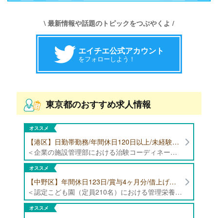
\ 最新情報や話題のトピックをつぶやくよ /
エイチエ公式アカウント
をフォローしよう！
東京都のおすすめ求人情報
オススメ
【港区】日勤帯勤務/年間休日120日以上/未経験者歓迎/健康食品の臨床試験に携わる管理栄養士・栄養士の治験コーディネーター募集！
＜企業の施設管理部における治験コーディネーター業務全般＞ ・健康食品の臨床試験に伴う指導 ・スケジュール調整等の被験者管理 ・データ収集、書類作成 ・医療機関にて被験者への説明や誘導 ・栄養指導、栄養計算
オススメ
【中野区】年間休日123日/賞与4ヶ月分/借上げ住宅制度あり 認定こども園（定員210名）にて管理栄養士・栄養士募集！
＜認定こども園（定員210名）における管理栄養士・栄養士業務全般＞ ・管理栄養士、栄養士業務全般
オススメ