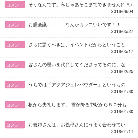
そうなんです。私じゃあそこまでできません(^_^;)
コメント
2016/06/04
お膳会議… なんかカッコいいです！！
コメント
2016/05/27
さらに驚くべきは、イベントだからということで保健所は「改善勧告」しかしてないんです！！！ 私たちがこんなことになったら「懲戒解雇？」「免許はく奪？」まで心配しなきゃいけないのに！！ 食中毒には変わりないのに、なんで「これから気を付けてね～」レベルなんでしょうか！！ だから、みんな適当で、同じことを繰り返すんだよ！！と、怒り心頭です<`ヘ´>
コメント
2016/05/17
皆さんの思いを代弁してくださってるのに、なにも消えることはないのに…
コメント
2016/02/25
うちでは「アクアジュレパウダー」というものを使っています。イオンサポートは夏場の水分補給にピーチ味とかりんご味とか作っています。 そのイオンサポートを持ってきてもらっている業者に聞いてみるとわかると思いますよ。ゼラチンと寒天の中間の固さで、夏場でもそんなに溶け出さず、ちょうどいいです。
コメント
2016/01/30
横から失礼します。 雪が降る中駅から５０分も歩いて通勤するだけの値打ちがこの施設にあるのか、私だったら悩みます。 もっと近くでいいとこないのでしょうかねえ。
コメント
2016/01/30
お義姉さんは、お義母さんにうまく合わせているんでしょうね。 それにしても、今回の「視察」は単に難癖をつけたいだけの「嫁いびり」としか思えません。
コメント
2016/01/11