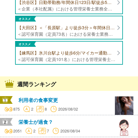
【渋谷区】日勤帯勤務/年間休日123日/駅徒歩5分/企業（本社配属）にて管理栄養士募集！
＜企業（本社配属）における管理栄養士業務全般＞ ・本社および在宅（週1日程度）で、運営・受託する保育園（約50箇所）の管理栄養士・マネジメント業務全般 ・調理指導、育成 ・調理代行※欠員時 ・衛生管理 ・献立作成 ・食材発注 ・園長、調理スタッフとの給食会議 ・クライアント企業との給食会議（食育等の企画提案） ・採用業務（面接・施設見学同行）など ・担当保育園の定期巡回（直行やオンライン対応あり） ※23区内の認可保育園や、事業所内保育園（市川市、古河市、厚木市・追浜等）
オススメ
【大田区】＜「長原駅」より徒歩3分＞年間休日120日以上/最大10連休取得可能/日勤帯勤務のみ 認可保育園（定員73名）にて、栄養士の募集！
＜認可保育園（定員73名）における栄養士業務全般＞ ・調理（朝おやつ・給食・おやつ・補食） ・盛付け、片づけ ・食育、保育室への給食ラウンド、事務業務 ・調理室のお掃除、備蓄の確認、発注など ※定員:73名(0歳児6名、1歳歳児10名、2歳児12名、3歳-5歳児各15名)
オススメ
【練馬区】氷川台駅より徒歩6分/マイカー通勤可能/年間休日120日/賞与高水準 認可保育園（定員101名）にて管理栄養士・栄養士・調理師募集！
＜認可保育園（定員101名）における管理栄養士・栄養士・調理師業務全般＞ ・調理業務全般 ・離乳食、アレルギー除去食対応 ・食育活動
週間ランキング
利用者の食事変更
875
2
8
2026/08/02
栄養士が過食？
2051
2
7
2026/08/04