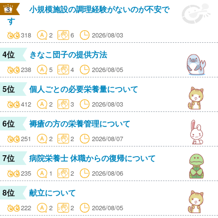
小規模施設の調理経験がないのが不安で
す
318
2
6
2026/08/03
4位
きなこ団子の提供方法
238
5
4
2026/08/05
5位
個人ごとの必要栄養量について
412
2
3
2026/08/03
6位
褥瘡の方の栄養管理について
251
2
2
2026/08/07
7位
病院栄養士 休職からの復帰について
235
1
2
2026/08/06
8位
献立について
222
2
2
2026/08/05