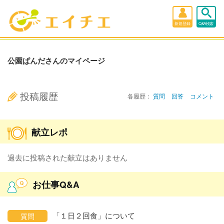
新規登録
Q&A検索
公園ぱんださんのマイページ
投稿履歴
各履歴：
質問
回答
コメント
献立レポ
過去に投稿された献立はありません
お仕事Q&A
「１日２回食」について
質問