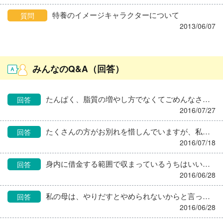
特養のイメージキャラクターについて
質問
2013/06/07
みんなのQ&A（回答）
たんぱく、脂質の増やし方でなくてごめんなさい。 あの、ごはん８０ｇって、そのエネルギーにしては少なくないですか？ 糖尿病の交換表でも、1,600kcalで１日９単位、ごはん１食１５０ｇになっています。 ごはん８０ｇは、米８０ｇのことでしょうか。
回答
2016/07/27
たくさんの方がお別れを惜しんでいますが、私もその一人です… でもみなさん、ご安心ください！！ 何十年か前、daimokunさんと同じように 「普通の女の子に戻ります！！」 と宣言して解散、引退した３人組のグループがありましたが そのうち二人はすぐに芸能界復帰しましたよ！ だからdaimokunさんも、すぐに戻ってこられますよ！ ね、daimokunさん！
回答
2016/07/18
身内に借金する範囲で収まっているうちはいいですが、他人やサラ金に手を出すようになったら考え物です。 一種の依存症かもしれませんね。 専門家に相談した方がいいように思います。
回答
2016/06/28
私の母は、やりだすとやめられないからと言って、一度も白髪染めをしたことはありません。 私もそのつもりでいましたが、社会に出て働いているのだから、白髪ぐらい染めたらどうだと夫に言われ、化粧や服装など私の身なりに一切口出ししない人がそんなこと言うなんてすごく意外で、そういうならと５０歳ぐらいから染めています。 と言うわけで、もともと不器用、しかも夫公認なので、多少高くても美容院で染めています。メッシュとか、部分染めもしてますよ。頻度は２ヶ月に１度かな。 ただこの時期、汗をかくこともあり、染めた直後はどうしても帽子に色移りしてしまうのが悩み。古い帽子をカラー用にして対処しています。 働き始めた頃、中年の調理員さんの帽子のふちがまっ茶っ茶になっているのを見て、うわっ、汚な～とか思っていましたが、順番は回ってくるものだなあとしみじみ思うのでした。
回答
2016/06/28