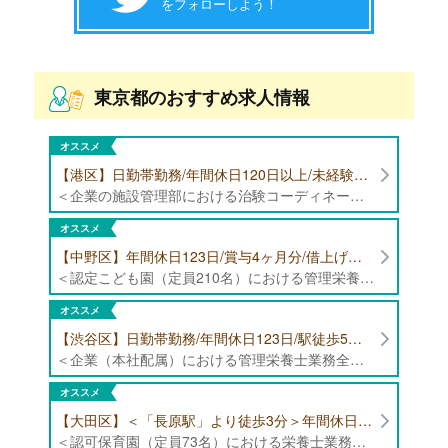
をフォローしよう！
東京都のおすすめ求人情報
オススメ
【港区】日勤帯勤務/年間休日120日以上/未経験者歓迎/健康食品の臨床試験に携わる管理栄養士・栄養士の治験コーディネーター募集！
＜企業の施設管理部における治験コーディネーター業務全般＞ ・健康食品の臨床試験に伴う指導 ・スケジュール調整等の被験者管理 ・データ収集、書類作成 ・医療機関にて被験者への説明や誘導 ・栄養指導、栄養計算
オススメ
【中野区】年間休日123日/賞与4ヶ月分/借上げ住宅制度あり 認定こども園（定員210名）にて管理栄養士・栄養士募集！
＜認定こども園（定員210名）における管理栄養士・栄養士業務全般＞ ・管理栄養士、栄養士業務全般
オススメ
【渋谷区】日勤帯勤務/年間休日123日/駅徒歩5分/企業（本社配属）にて管理栄養士募集！
＜企業（本社配属）における管理栄養士業務全般＞ ・本社および在宅（週1日程度）で、運営・受託する保育園（約50箇所）の管理栄養士・マネジメント業務全般 ・調理指導、育成 ・調理代行※欠員時 ・衛生管理 ・献立作成 ・食材発注 ・園長、調理スタッフとの給食会議 ・クライアント企業との給食会議（食育等の企画提案） ・採用業務（面接・施設見学同行）など ・担当保育園の定期巡回（直行やオンライン対応あり） ※23区内の認可保育園や、事業所内保育園（市川市、古河市、厚木市・追浜等）
オススメ
【大田区】＜「長原駅」より徒歩3分＞年間休日120日以上/最大10連休取得可能/日勤帯勤務のみ 認可保育園（定員73名）にて、栄養士の募集！
＜認可保育園（定員73名）における栄養士業務全般＞ ・調理（朝おやつ・給食・おやつ・補食） ・盛付け、片づけ ・食育、保育室への給食ラウンド、事務業務 ・調理室のお掃除、備蓄の確認、発注など ※定員:73名(0歳児6名、1歳歳児10名、2歳児12名、3歳-5歳児各15名)