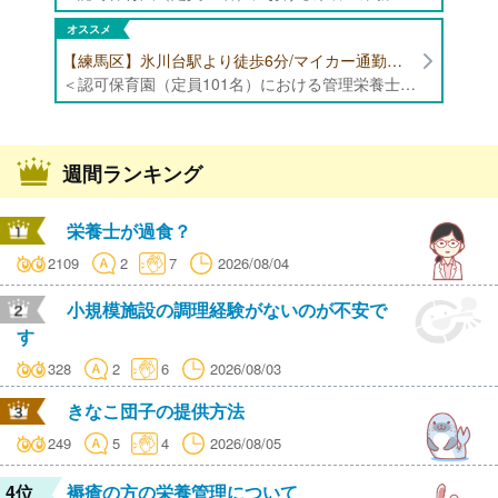
オススメ
【練馬区】氷川台駅より徒歩6分/マイカー通勤可能/年間休日120日/賞与高水準 認可保育園（定員101名）にて管理栄養士・栄養士・調理師募集！
＜認可保育園（定員101名）における管理栄養士・栄養士・調理師業務全般＞ ・調理業務全般 ・離乳食、アレルギー除去食対応 ・食育活動
週間ランキング
栄養士が過食？
2109
2
7
2026/08/04
小規模施設の調理経験がないのが不安で
す
328
2
6
2026/08/03
きなこ団子の提供方法
249
5
4
2026/08/05
4位
褥瘡の方の栄養管理について