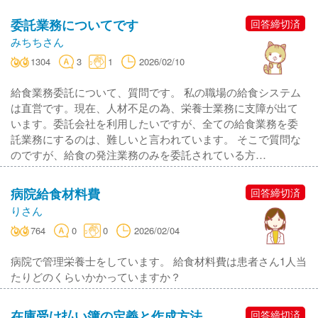
委託業務についてです
回答締切済
みちちさん
1304
3
1
2026/02/10
給食業務委託について、質問です。 私の職場の給食システム
は直営です。現在、人材不足の為、栄養士業務に支障が出て
います。委託会社を利用したいですが、全ての給食業務を委
託業務にするのは、難しいと言われています。 そこで質問な
のですが、給食の発注業務のみを委託されている方…
病院給食材料費
回答締切済
りさん
764
0
0
2026/02/04
病院で管理栄養士をしています。 給食材料費は患者さん1人当
たりどのくらいかかっていますか？
在庫受け払い簿の定義と作成方法
回答締切済