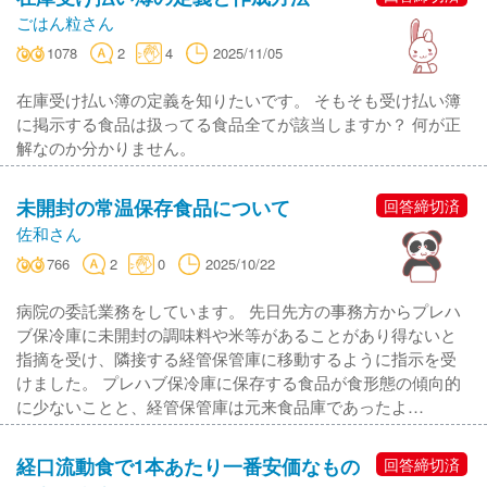
ごはん粒さん
1078
2
4
2025/11/05
在庫受け払い簿の定義を知りたいです。 そもそも受け払い簿
に掲示する食品は扱ってる食品全てが該当しますか？ 何が正
解なのか分かりません。
未開封の常温保存食品について
回答締切済
佐和さん
766
2
0
2025/10/22
病院の委託業務をしています。 先日先方の事務方からプレハ
ブ保冷庫に未開封の調味料や米等があることがあり得ないと
指摘を受け、隣接する経管保管庫に移動するように指示を受
けました。 プレハブ保冷庫に保存する食品が食形態の傾向的
に少ないことと、経管保管庫は元来食品庫であったよ…
経口流動食で1本あたり一番安価なもの
回答締切済