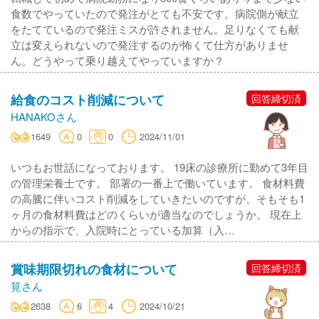
食数でやっていたので発注がとても不安です。病院側が献立
をたてているので発注ミスが許されません。足りなくても献
立は変えられないので発注するのが怖くて仕方がありませ
ん。どうやって乗り越えてやっていますか？
給食のコスト削減について
回答締切済
HANAKOさん
1649
0
0
2024/11/01
いつもお世話になっております。 19床の診療所に勤めて3年目
の管理栄養士です。 部署の一番上で働いています。 食材料費
の高騰に伴いコスト削減をしていきたいのですが、そもそも1
ヶ月の食材料費はどのくらいが適当なのでしょうか。 現在上
からの指示で、入院時にとっている加算（入…
賞味期限切れの食材について
回答締切済
筧さん
2638
6
4
2024/10/21