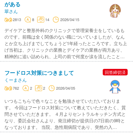
がある
翠さん
2813
8
14
2026/04/15
デイケアと整形外科のクリニックで管理栄養士をしているも
のです。前職は全く関係のない職についていましたが、なん
とか立ち上げまでしてちょうど1年経ったところです。立ち上
げ当初は、クリニックの業務とデイケアの業務が両方あり、
精神的に追い詰められ、上司の前で何度か涙を流したこと…
フードロス対策につきまして
回答締切済
くーまさん
762
2
2
2026/04/05
いつもこちらで色々なことを勉強させていただいておりま
す。 今回はフードロス対策について教えていただきたく、質
問させていただきます。 ４月よりセントラルキッチン方式と
なり、委託会社さんより、発注締切が提供日の7日前の9時と
なっております。 当院、急性期病院であり、突然の入…