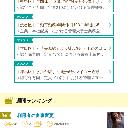
【中野区】年間休日123日/賞与4ヶ月分/借上げ住宅制度あり 認定こども園（定員210名）にて管理栄養士・栄養士募集！
＜認定こども園（定員210名）における管理栄養士・栄養士業務全般＞ ・管理栄養士、栄養士業務全般
オススメ
【渋谷区】日勤帯勤務/年間休日123日/駅徒歩5分/企業（本社配属）にて管理栄養士募集！
＜企業（本社配属）における管理栄養士業務全般＞ ・本社および在宅（週1日程度）で、運営・受託する保育園（約50箇所）の管理栄養士・マネジメント業務全般 ・調理指導、育成 ・調理代行※欠員時 ・衛生管理 ・献立作成 ・食材発注 ・園長、調理スタッフとの給食会議 ・クライアント企業との給食会議（食育等の企画提案） ・採用業務（面接・施設見学同行）など ・担当保育園の定期巡回（直行やオンライン対応あり） ※23区内の認可保育園や、事業所内保育園（市川市、古河市、厚木市・追浜等）
オススメ
【大田区】＜「長原駅」より徒歩3分＞年間休日120日以上/最大10連休取得可能/日勤帯勤務のみ 認可保育園（定員73名）にて、栄養士の募集！
＜認可保育園（定員73名）における栄養士業務全般＞ ・調理（朝おやつ・給食・おやつ・補食） ・盛付け、片づけ ・食育、保育室への給食ラウンド、事務業務 ・調理室のお掃除、備蓄の確認、発注など ※定員:73名(0歳児6名、1歳歳児10名、2歳児12名、3歳-5歳児各15名)
オススメ
【練馬区】氷川台駅より徒歩6分/マイカー通勤可能/年間休日120日/賞与高水準 認可保育園（定員101名）にて管理栄養士・栄養士・調理師募集！
＜認可保育園（定員101名）における管理栄養士・栄養士・調理師業務全般＞ ・調理業務全般 ・離乳食、アレルギー除去食対応 ・食育活動
週間ランキング
利用者の食事変更
849
2
8
2026/08/02