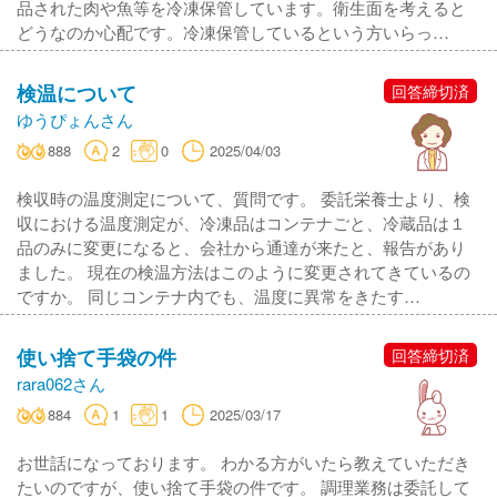
品された肉や魚等を冷凍保管しています。衛生面を考えると
どうなのか心配です。冷凍保管しているという方いらっ…
検温について
回答締切済
ゆうぴょんさん
888
2
0
2025/04/03
検収時の温度測定について、質問です。 委託栄養士より、検
収における温度測定が、冷凍品はコンテナごと、冷蔵品は１
品のみに変更になると、会社から通達が来たと、報告があり
ました。 現在の検温方法はこのように変更されてきているの
ですか。 同じコンテナ内でも、温度に異常をきたす…
使い捨て手袋の件
回答締切済
rara062さん
884
1
1
2025/03/17
お世話になっております。 わかる方がいたら教えていただき
たいのですが、使い捨て手袋の件です。 調理業務は委託して