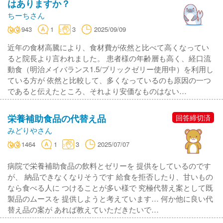
はありますか？
ちーちさん
943
1
3
2025/09/09
近年の食材高騰により、食材費が依然と比べて高くなってい
ると院長より言われました。 患者様の年齢層も高く、経口流
動食（明治メイバランス1.5/ブリックゼリー使用中）を利用し
ている方が 依然と比較して、多くなっているのも原因の一つ
であると伝えたところ、それより安価なものはない…
栄養補助食品の代替え品
回答締切済
みどりやさん
1464
1
3
2025/07/07
病院で栄養補助食品の飲料とゼリーを 提供をしているのです
が、 納品できなくなりそうです 給食を拒否したり、甘いもの
なら食べる人に つけることが多い様で 究極代替え案として既
製品のムースを 提供しようと考えています… 何か他に良い代
替え品の案が あれば教えていただきたいで…