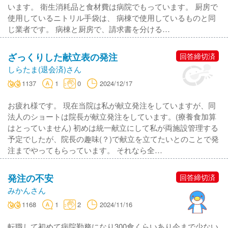
います。 衛生消耗品と食材費は病院でもっています。 厨房で
使用しているニトリル手袋は、 病棟で使用しているものと同
じ業者です。 病棟と厨房で、請求書を分ける…
ざっくりした献立表の発注
回答締切済
しらたま(退会済)さん
1137
1
0
2024/12/17
お疲れ様です。 現在当院は私が献立発注をしていますが、同
法人のショートは院長が献立発注をしています。(療養食加算
はとっていません) 初めは統一献立にして私が両施設管理する
予定でしたが、院長の趣味(？)で献立を立てたいとのことで発
注までやってもらっています。 それなら全…
発注の不安
回答締切済
みかんさん
1168
1
2
2024/11/16
転職して初めて病院勤務になり300食くらいあり今まで少ない