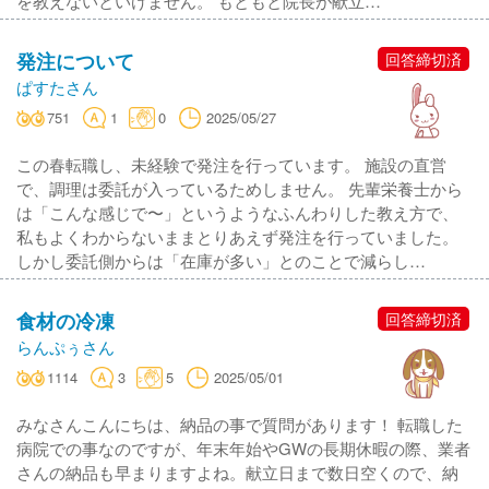
を教えないといけません。 もともと院長が献立…
発注について
回答締切済
ぱすたさん
751
1
0
2025/05/27
この春転職し、未経験で発注を行っています。 施設の直営
で、調理は委託が入っているためしません。 先輩栄養士から
は「こんな感じで〜」というようなふんわりした教え方で、
私もよくわからないままとりあえず発注を行っていました。
しかし委託側からは「在庫が多い」とのことで減らし…
食材の冷凍
回答締切済
らんぷぅさん
1114
3
5
2025/05/01
みなさんこんにちは、納品の事で質問があります！ 転職した
病院での事なのですが、年末年始やGWの長期休暇の際、業者
さんの納品も早まりますよね。献立日まで数日空くので、納