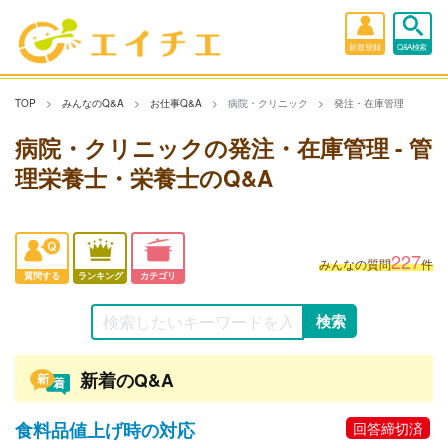
新規登録
Q&A検索
TOP
みんなのQ&A
お仕事Q&A
病院・クリニック
発注・在庫管理
病院・クリニックの発注・在庫管理 - 管
理栄養士・栄養士のQ&A
227
みんなの質問
件
質問する
ランキング
カテゴリ
新着のQ&A
食料品値上げ時の対応
回答締切済