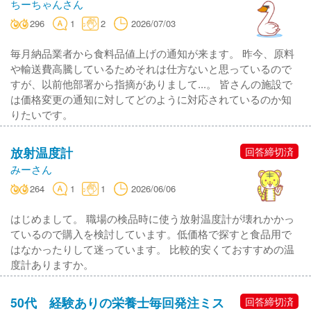
ちーちゃんさん
296
1
2
2026/07/03
毎月納品業者から食料品値上げの通知が来ます。 昨今、原料
や輸送費高騰しているためそれは仕方ないと思っているので
すが、以前他部署から指摘がありまして...。 皆さんの施設で
は価格変更の通知に対してどのように対応されているのか知
りたいです。
放射温度計
回答締切済
みーさん
264
1
1
2026/06/06
はじめまして。 職場の検品時に使う放射温度計が壊れかかっ
ているので購入を検討しています。低価格で探すと食品用で
はなかったりして迷っています。 比較的安くておすすめの温
度計ありますか。
50代 経験ありの栄養士毎回発注ミス
回答締切済