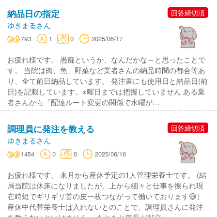
納品日の指定
回答締切済
ゆきまるさん
793
1
0
2025/06/17
お疲れ様です。 愚痴というか、なんだかな～と思ったことで
す。 当院は肉、魚、野菜など業者さんの納品時間の都合等あ
り、全て前日納品しています。 発注書にも使用日と納品日(前
日)を記載しています。※曜日までは把握していません ある業
者さんから「配達ルート変更の関係で水曜が…
調理員に発注を教える
回答締切済
ゆきまるさん
1454
0
0
2025/06/16
お疲れ様です。 来月から産休予定の1人管理栄養士です。 (結
局当院は休床になりましたが、上から細々と仕事を振られ現
在時短でギリギリ首の皮一枚つながって働いております😅）
産休中代替栄養士は入れないとのことで、調理員さんに発注